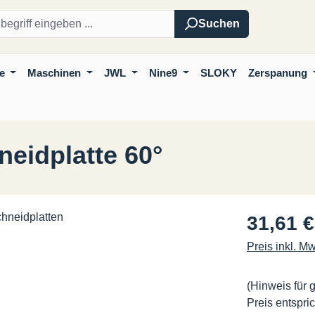
Suchen
e
Maschinen
JWL
Nine9
SLOKY
Zerspanung
eidplatte 60°
Regulärer Pre
31,61 €
Preis inkl. M
(Hinweis für 
Preis entspric