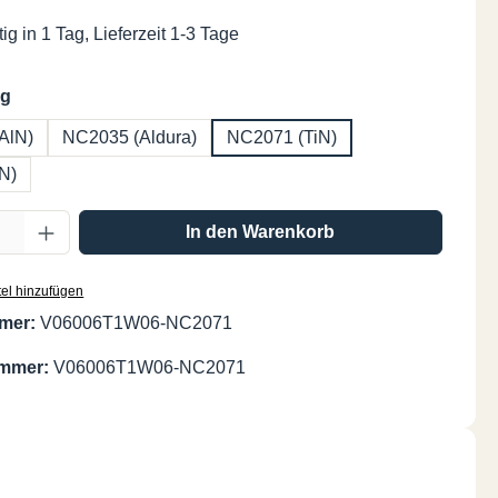
ig in 1 Tag, Lieferzeit 1-3 Tage
auswählen
ng
AlN)
NC2035 (Aldura)
NC2071 (TiN)
N)
Anzahl: Gib den gewünschten Wert ein oder
In den Warenkorb
el hinzufügen
mer:
V06006T1W06-NC2071
ummer:
V06006T1W06-NC2071