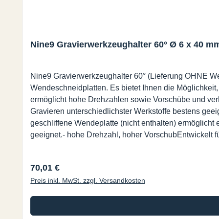
Nine9 Gravierwerkzeughalter 60° Ø 6 x 40 m
Nine9 Gravierwerkzeughalter 60° (Lieferung OHNE We
Wendeschneidplatten. Es bietet Ihnen die Möglichkeit
ermöglicht hohe Drehzahlen sowie Vorschübe und verkü
Gravieren unterschiedlichster Werkstoffe bestens geeigne
geschliffene Wendeplatte (nicht enthalten) ermöglicht
geeignet.- hohe Drehzahl, hoher VorschubEntwickelt f
dadurch kann die Durchlaufzeit wesentlich verkürzt we
Werkzeugneueinstellung nach Auswechselung der We
Regulärer Preis:
70,01 €
Preis inkl. MwSt. zzgl. Versandkosten