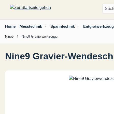
m Hauptinhalt springen
Zur Suche springen
Zur Hauptnavigation springen
Home
Messtechnik
Spanntechnik
Entgratwerkzeug
Nine9
Nine9 Gravierwerkzeuge
Nine9 Gravier-Wendeschn
Bildergalerie überspringen