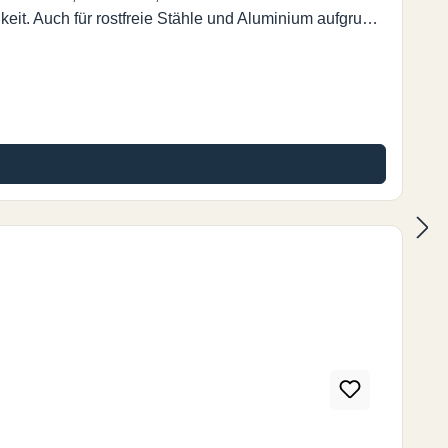
gkeit. Auch für rostfreie Stähle und Aluminium aufgrund
20.000 U./min. Vorschub 0.08mm/U. bei Aluminium und
eplatte (nicht enthalten) hat zwei Schneiden. Kein