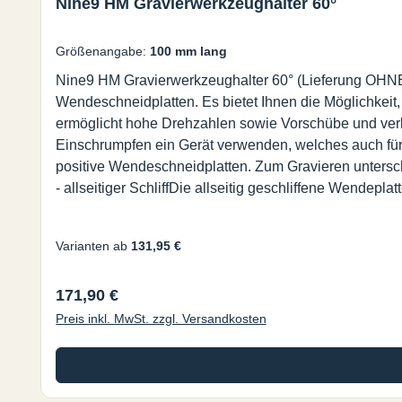
Nine9 HM Gravierwerkzeughalter 60°
Größenangabe:
100 mm lang
Nine9 HM Gravierwerkzeughalter 60° (Lieferung OHNE
Wendeschneidplatten. Es bietet Ihnen die Möglichkeit
ermöglicht hohe Drehzahlen sowie Vorschübe und verkü
Einschrumpfen ein Gerät verwenden, welches auch für HS
positive Wendeschneidplatten. Zum Gravieren unterschi
- allseitiger SchliffDie allseitig geschliffene Wendepl
fehlender Gratbildung sehr gut geeignet.- hohe Drehz
0.05mm/U. bei rostfreiem Stahl - dadurch kann die Durc
Varianten ab
131,95 €
Nachschleifen notwendig. Keine Werkzeugneueinstel
Regulärer Preis:
171,90 €
Preis inkl. MwSt. zzgl. Versandkosten