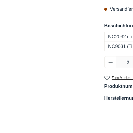
Versandfert
Beschichtu
NC2032 (Ti
NC9031 (Ti
Produkt 
Zum Merkzett
Produktnum
Herstellern