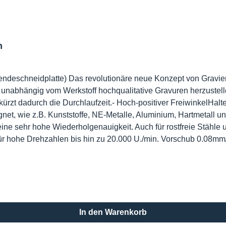
m
ndeschneidplatte) Das revolutionäre neue Konzept von Gravi
, unabhängig vom Werkstoff hochqualitative Gravuren herzustel
rzt dadurch die Durchlaufzeit.- Hoch-positiver FreiwinkelHalt
t, wie z.B. Kunststoffe, NE-Metalle, Aluminium, Hartmetall und ro
 eine sehr hohe Wiederholgenauigkeit. Auch für rostfreie Stähle
ür hohe Drehzahlen bis hin zu 20.000 U./min. Vorschub 0.08mm/
rden.- wirtschaftlichJede Wendeplatte (nicht enthalten) hat zw
ndeschneidplatte.
In den Warenkorb