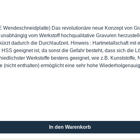
 Wendeschneidplatte) Das revolutionäre neue Konzept von Gr
, unabhängig vom Werkstoff hochqualitative Gravuren herzustel
rzt dadurch die Durchlaufzeit. Hinweis : Hartmetallschaft mit
S geeignet ist, da sonst die Gefahr besteht, dass sich die Lötst
edlichster Werkstoffe bestens geeignet, wie z.B. Kunststoffe, N
atte (nicht enthalten) ermöglicht eine sehr hohe Wiederholgenaui
ahl, hoher VorschubEntwickelt für hohe Drehzahlen bis hin zu 
hlaufzeit wesentlich verkürzt werden.- wirtschaftlichJede Wend
lung nach Auswechselung der Wendeschneidplatte.
In den Warenkorb