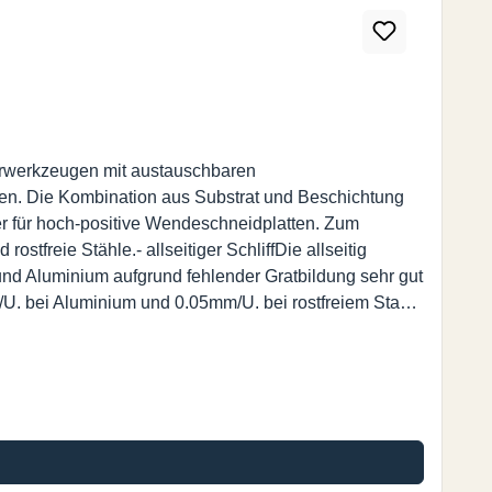
erwerkzeugen mit austauschbaren
len. Die Kombination aus Substrat und Beschichtung
er für hoch-positive Wendeschneidplatten. Zum
stfreie Stähle.- allseitiger SchliffDie allseitig
 und Aluminium aufgrund fehlender Gratbildung sehr gut
U. bei Aluminium und 0.05mm/U. bei rostfreiem Stahl -
ei Schneiden. Kein Nachschleifen notwendig. Keine