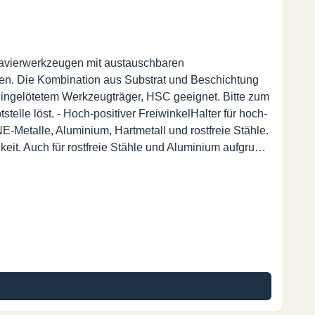
avierwerkzeugen mit austauschbaren
len. Die Kombination aus Substrat und Beschichtung
 eingelötetem Werkzeugträger, HSC geeignet. Bitte zum
elle löst. - Hoch-positiver FreiwinkelHalter für hoch-
E-Metalle, Aluminium, Hartmetall und rostfreie Stähle.
gkeit. Auch für rostfreie Stähle und Aluminium aufgrund
20.000 U./min. Vorschub 0.08mm/U. bei Aluminium und
eplatte (nicht enthalten) hat zwei Schneiden. Kein