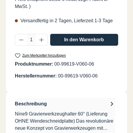
MwSt. )
Versandfertig in 2 Tagen, Lieferzeit 1-3 Tage
Produkt Anzahl: Gib den gewünschten Wer
In den Warenkorb
Zum Merkzettel hinzufügen
Produktnummer:
00-99619-V060-06
Herstellernummer:
00-99619-V060-06
Beschreibung
Nine9 Gravierwerkzeughalter 60° (Lieferung
OHNE Wendeschneidplatte) Das revolutionäre
neue Konzept von Gravierwerkzeugen mit…