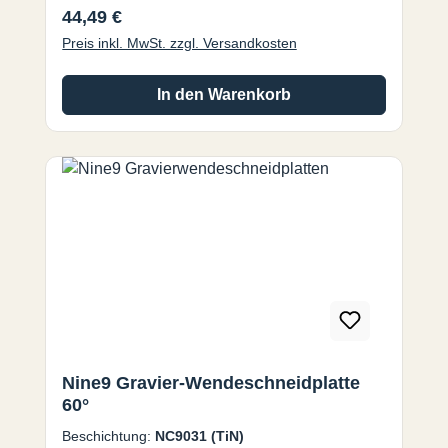
Regulärer Preis:
44,49 €
Kunststoff und Acryl. Nine9
Preis inkl. MwSt. zzgl. Versandkosten
Gravierwerkzeuge für den Einsatz auf Fräs-
und Graviermaschinen mit
Spindeldrehzahlen bis zu 40.000 U/min mit
In den Warenkorb
hohen Vorschüben.
Nine9 Gravier-Wendeschneidplatte
60°
Beschichtung:
NC9031 (TiN)