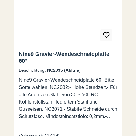
Spindeldrehzahlen bis zu 40.000 U/min mit
hohen Vorschüben.
Nine9 Gravier-Wendeschneidplatte
60°
Beschichtung:
NC2035 (Aldura)
Nine9 Gravier-Wendeschneidplatte 60° Bitte
Sorte wählen: NC2032:• Hohe Standzeit.• Für
alle Arten von Stahl von 30 ~ 50HRC,
Kohlenstoffstahl, legiertem Stahl und
Gusseisen. NC2071:• Stabile Schneide durch
Schutzfase. Mindesteinsatztiefe: 0,2mm.•
Universalsorte für alle Arten von Stahl
<30HRC, NE-Metall und Edelstahl. NC2035:•