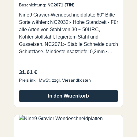
Beschichtung:
NC2071 (TiN)
Nine9 Gravier-Wendeschneidplatte 60° Bitte
Sorte wählen: NC2032:• Hohe Standzeit.• Für
alle Arten von Stahl von 30 ~ 50HRC,
Kohlenstoffstahl, legiertem Stahl und
Gusseisen. NC2071:• Stabile Schneide durch
Schutzfase. Mindesteinsatztiefe: 0,2mm.•
Universalsorte für alle Arten von Stahl
<30HRC, NE-Metall und Edelstahl. NC2035:•
Regulärer Preis:
31,61 €
ALDURA Beschichtung, extrem
Preis inkl. MwSt. zzgl. Versandkosten
hitzebeständig bei
verringertem Werkzeugverschleiß.• Für
gehärteten Stahl bis zu 56HRC. NC9031:•
In den Warenkorb
Hochpositive durchgehend geschliffene
Spanleitstufe für sehr feine Gravuren.• Für
Nicht-Eisen-Metall, wie Aluminium, Messing,
Kupfer, Titan, Kunststoff und Acryl. Nine9
Gravierwerkzeuge für den Einsatz auf Fräs-