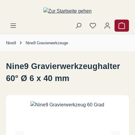
Zum Hauptinhalt springen
Ware
Nine9
Nine9 Gravierwerkzeuge
Nine9 Gravierwerkzeughalter
60° Ø 6 x 40 mm
Bildergalerie überspringen