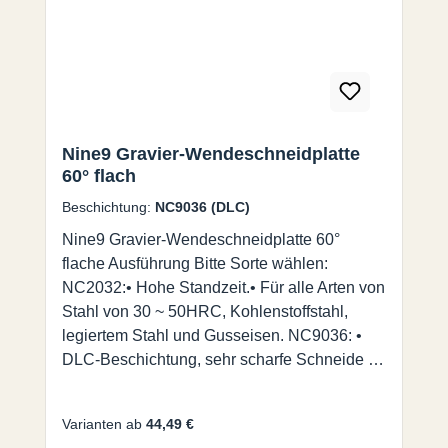
und Graviermaschinen mit
Spindeldrehzahlen bis zu 40.000 U/min mit
hohen Vorschüben.
Nine9 Gravier-Wendeschneidplatte
60° flach
Beschichtung:
NC9036 (DLC)
Nine9 Gravier-Wendeschneidplatte 60°
flache Ausführung Bitte Sorte wählen:
NC2032:• Hohe Standzeit.• Für alle Arten von
Stahl von 30 ~ 50HRC, Kohlenstoffstahl,
legiertem Stahl und Gusseisen. NC9036: •
DLC-Beschichtung, sehr scharfe Schneide für
exzellente Oberflächengüten.• Für NE-Metall,
wie Aluminium, Messing, Kupfer, Titan,
Varianten ab
44,49 €
Kunststoff und Acryl. Nine9