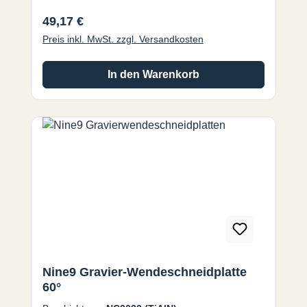
Gravierwerkzeuge für den Einsatz auf Fräs-
Regulärer Preis:
49,17 €
und Graviermaschinen mit
Spindeldrehzahlen bis zu 40.000 U/min mit
Preis inkl. MwSt. zzgl. Versandkosten
hohen Vorschüben.
In den Warenkorb
Nine9 Gravier-Wendeschneidplatte
60°