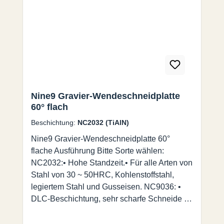
Spindeldrehzahlen bis zu 40.000 U/min mit
hohen Vorschüben.
Nine9 Gravier-Wendeschneidplatte
60° flach
Beschichtung:
NC2032 (TiAlN)
Nine9 Gravier-Wendeschneidplatte 60°
flache Ausführung Bitte Sorte wählen:
NC2032:• Hohe Standzeit.• Für alle Arten von
Stahl von 30 ~ 50HRC, Kohlenstoffstahl,
legiertem Stahl und Gusseisen. NC9036: •
DLC-Beschichtung, sehr scharfe Schneide für
exzellente Oberflächengüten.• Für NE-Metall,
wie Aluminium, Messing, Kupfer, Titan,