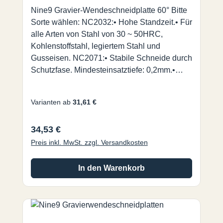
Nine9 Gravier-Wendeschneidplatte 60° Bitte
Sorte wählen: NC2032:• Hohe Standzeit.• Für
alle Arten von Stahl von 30 ~ 50HRC,
Kohlenstoffstahl, legiertem Stahl und
Gusseisen. NC2071:• Stabile Schneide durch
Schutzfase. Mindesteinsatztiefe: 0,2mm.•
Universalsorte für alle Arten von Stahl
<30HRC, NE-Metall und Edelstahl. NC2035:•
Varianten ab
31,61 €
ALDURA Beschichtung, extrem
hitzebeständig bei
Regulärer Preis:
34,53 €
verringertem Werkzeugverschleiß.• Für
gehärteten Stahl bis zu 56HRC. NC9031:•
Preis inkl. MwSt. zzgl. Versandkosten
Hochpositive durchgehend geschliffene
Spanleitstufe für sehr feine Gravuren.• Für
In den Warenkorb
Nicht-Eisen-Metall, wie Aluminium, Messing,
Kupfer, Titan, Kunststoff und Acryl. Nine9
Gravierwerkzeuge für den Einsatz auf Fräs-
und Graviermaschinen mit