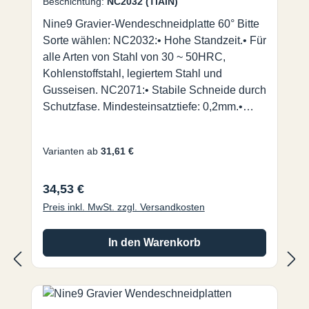
Beschichtung:
NC2032 (TiAlN)
Nine9 Gravier-Wendeschneidplatte 60° Bitte
Sorte wählen: NC2032:• Hohe Standzeit.• Für
alle Arten von Stahl von 30 ~ 50HRC,
Kohlenstoffstahl, legiertem Stahl und
Gusseisen. NC2071:• Stabile Schneide durch
Schutzfase. Mindesteinsatztiefe: 0,2mm.•
Universalsorte für alle Arten von Stahl
<30HRC, NE-Metall und Edelstahl. NC2035:•
Varianten ab
31,61 €
ALDURA Beschichtung, extrem
hitzebeständig bei
Regulärer Preis:
34,53 €
verringertem Werkzeugverschleiß.• Für
gehärteten Stahl bis zu 56HRC. NC9031:•
Preis inkl. MwSt. zzgl. Versandkosten
Hochpositive durchgehend geschliffene
Spanleitstufe für sehr feine Gravuren.• Für
In den Warenkorb
Nicht-Eisen-Metall, wie Aluminium, Messing,
Kupfer, Titan, Kunststoff und Acryl. Nine9
Gravierwerkzeuge für den Einsatz auf Fräs-
und Graviermaschinen mit