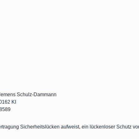
n, Clemens Schulz-Dammann
0162 KI
18589
rtragung Sicherheitslücken aufweist, ein lückenloser Schutz vor 