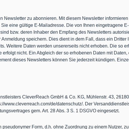
ren Newsletter zu abonnieren. Mit diesem Newsletter informier
ie eine gültige E-Mailadresse. Die von Ihnen eingetragene E
sind bzw. deren Inhaber den Empfang des Newsletters autorisie
r Anmeldung speichern. Dies dient in dem Fall, dass ein Dritte
its. Weitere Daten werden unsererseits nicht erhoben. Die so 
e erfolgt nicht. Ein Abgleich der so erhobenen Daten mit Date
nement dieses Newsletters können Sie jederzeit kündigen. Einze
dienstleisters CleverReach GmbH & Co. KG, Mühlenstr. 43, 26
s://www.cleverreach.com/de/datenschutz/. Der Versanddienstleis
itungsvertrages gem. Art. 28 Abs. 3 S. 1 DSGVO eingesetzt.
in pseudonymer Form, d.h. ohne Zuordnung zu einem Nutzer, zu