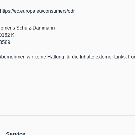
 https://ec.europa.eu/consumers/odr
n, Clemens Schulz-Dammann
0162 KI
18589
 übernehmen wir keine Haftung für die Inhalte externer Links. Fü
Service