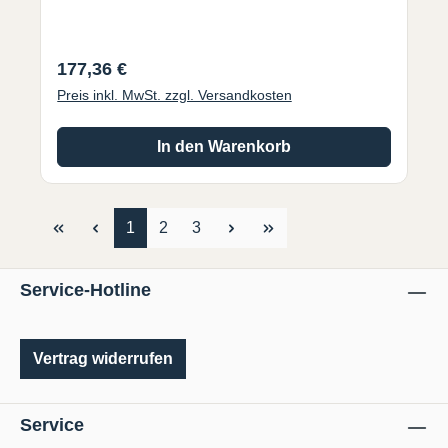
Regulärer Preis:
177,36 €
Preis inkl. MwSt. zzgl. Versandkosten
In den Warenkorb
Seite
Seite
Seite
1
2
3
Service-Hotline
Vertrag widerrufen
Service