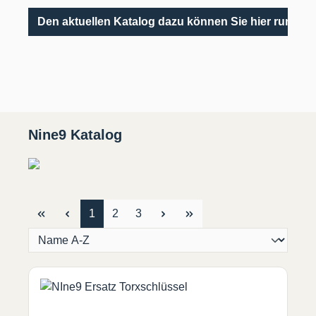
Den aktuellen Katalog dazu können Sie hier runterl
Nine9 Katalog
Seite
Seite
Seite
1
2
3