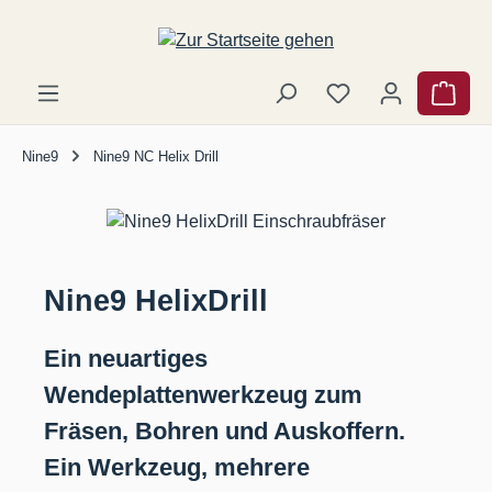
Zum Hauptinhalt springen
Ware
Nine9
Nine9 NC Helix Drill
Nine9 HelixDrill
Ein neuartiges
Wendeplattenwerkzeug zum
Fräsen, Bohren und Auskoffern.
Ein Werkzeug, mehrere