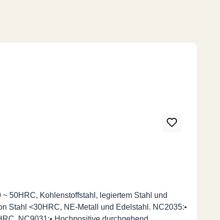
 ~ 50HRC, Kohlenstoffstahl, legiertem Stahl und
 von Stahl <30HRC, NE-Metall und Edelstahl. NC2035:•
56HRC. NC9031:• Hochpositive durchgehend