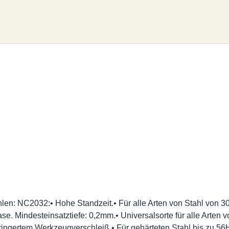
len: NC2032:• Hohe Standzeit.• Für alle Arten von Stahl von 30
e. Mindesteinsatztiefe: 0,2mm.• Universalsorte für alle Arten
ringertem Werkzeugverschleiß.• Für gehärteten Stahl bis zu 