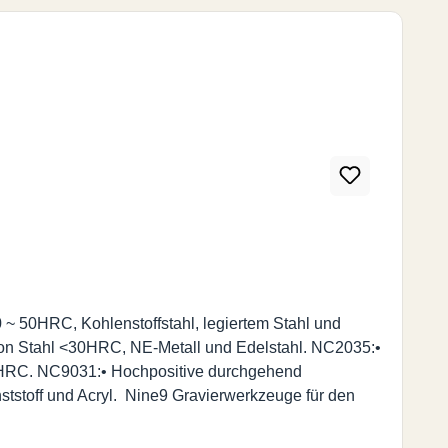
 ~ 50HRC, Kohlenstoffstahl, legiertem Stahl und
 von Stahl <30HRC, NE-Metall und Edelstahl. NC2035:•
56HRC. NC9031:• Hochpositive durchgehend
unststoff und Acryl. Nine9 Gravierwerkzeuge für den