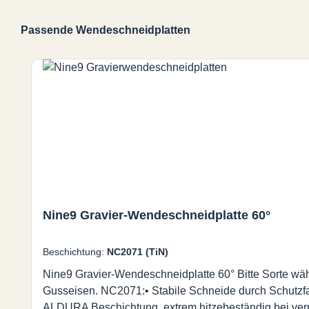
Passende Wendeschneidplatten
Produktgalerie überspringen
Nine9 Gravier-Wendeschneidplatte 60°
Beschichtung:
NC2071 (TiN)
Nine9 Gravier-Wendeschneidplatte 60° Bitte Sorte wäh
Gusseisen. NC2071:• Stabile Schneide durch Schutzfas
ALDURA Beschichtung, extrem hitzebeständig bei ver