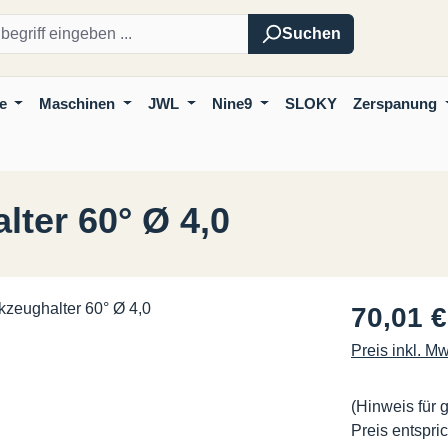
Suchen
e
Maschinen
JWL
Nine9
SLOKY
Zerspanung
ter 60° Ø 4,0
Regulärer Pre
70,01 €
Preis inkl. M
(Hinweis für 
Preis entspric