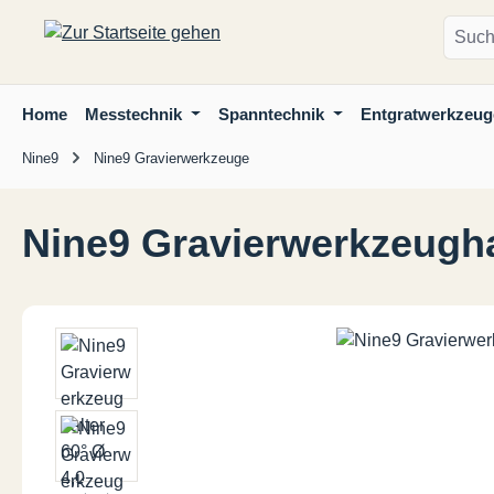
m Hauptinhalt springen
Zur Suche springen
Zur Hauptnavigation springen
Home
Messtechnik
Spanntechnik
Entgratwerkzeug
Nine9
Nine9 Gravierwerkzeuge
Nine9 Gravierwerkzeughal
Bildergalerie überspringen