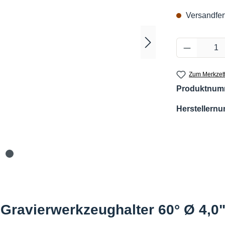
Versandfert
Produkt 
Zum Merkzett
Produktnum
Herstellern
Gravierwerkzeughalter 60° Ø 4,0