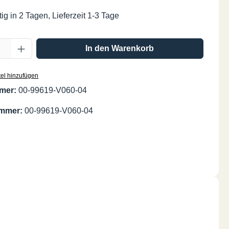
ig in 2 Tagen, Lieferzeit 1-3 Tage
Anzahl: Gib den gewünschten Wert ein oder
In den Warenkorb
el hinzufügen
mer:
00-99619-V060-04
ummer:
00-99619-V060-04
"