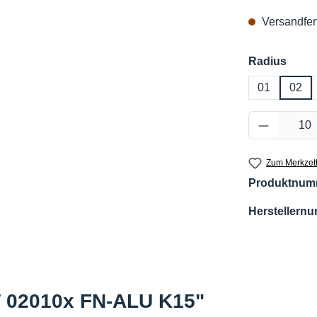
Versandfert
ausw
Radius
01
02
Produkt 
Zum Merkzett
Produktnum
Herstellern
 02010x FN-ALU K15"