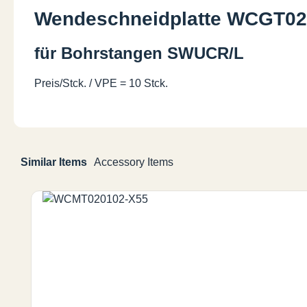
Wendeschneidplatte WCGT0
für Bohrstangen SWUCR/L
Preis/Stck. / VPE = 10 Stck.
Similar Items
Accessory Items
Produktgalerie überspringen