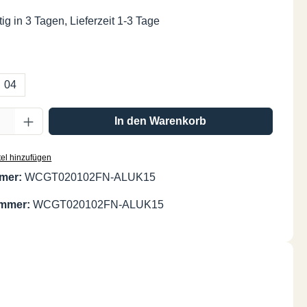
ig in 3 Tagen, Lieferzeit 1-3 Tage
ählen
04
Anzahl: Gib den gewünschten Wert ein oder
In den Warenkorb
el hinzufügen
mer:
WCGT020102FN-ALUK15
ummer:
WCGT020102FN-ALUK15