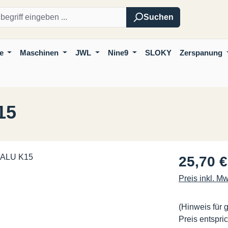
Suchen
e
Maschinen
JWL
Nine9
SLOKY
Zerspanung
15
Regulärer Pre
25,70 €
Preis inkl. M
(Hinweis für 
Preis entspric