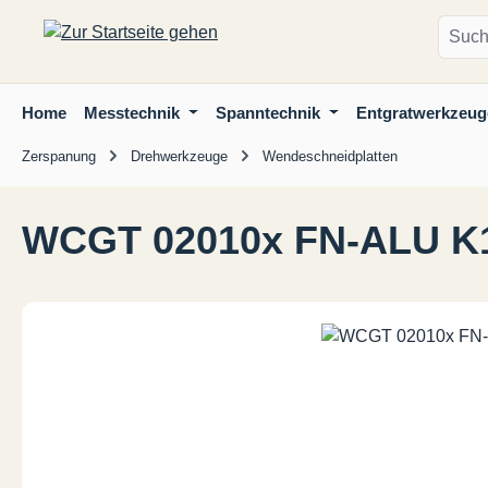
m Hauptinhalt springen
Zur Suche springen
Zur Hauptnavigation springen
Home
Messtechnik
Spanntechnik
Entgratwerkzeug
Zerspanung
Drehwerkzeuge
Wendeschneidplatten
WCGT 02010x FN-ALU K
Bildergalerie überspringen