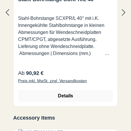
Stahl-Bohrstange SCXPR/L 40° mit i.K.
Innengekühlte Stahlbohrstange in kleinen
Abmessungen für Wendeschneidplatten
CPMT/CPGT, abgesetzte Ausführung.
Lieferung ohne Wendeschneidplatte.
Abmessungen | Dimensions (mm.)
Bestell-Nr. d d1 l1 l2 f Dmin A 0608H
SCXPR/L 05 8 6 100 20 4,5 8,5 CPMT/CPGT
Regulärer Preis:
Ab
90,92 €
05T1 A 0810J SCXPR/L 05 10 8 110 26 6 11
Preis inkl. MwSt. zzgl. Versandkosten
A 1012K SCXPR/L 05 12 10 125 32 7 13 A
1216M SCXPR/L 05 16 12 150 40 9 16
Details
Produktgalerie überspringen
Accessory Items