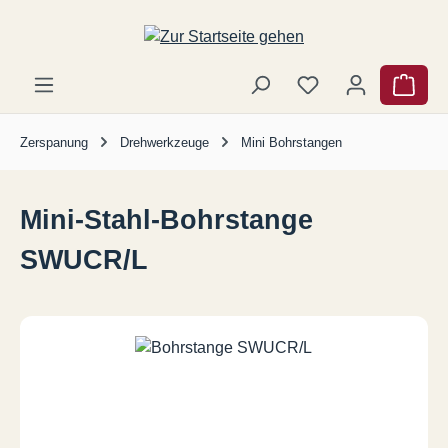
Zum Hauptinhalt springen
Ware
Zerspanung
Drehwerkzeuge
Mini Bohrstangen
Mini-Stahl-Bohrstange
SWUCR/L
Bildergalerie überspringen