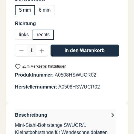
5 mm
6 mm
auswählen
Richtung
links
rechts
Produkt Anzahl: Gib den gewünschten Wer
In den Warenkorb
Zum Merkzettel hinzufügen
Produktnummer:
A0508HSWUCR02
Herstellernummer:
A0508HSWUCR02
Beschreibung
Mini-Stahl-Bohrstange SWUCR/L
Kleinstbohrstange für Wendeschneidplatten