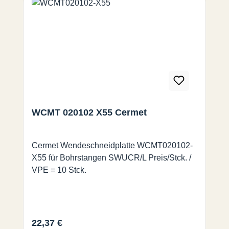
WCMT 020102 X55 Cermet
Cermet Wendeschneidplatte WCMT020102-
X55 für Bohrstangen SWUCR/L Preis/Stck. /
VPE = 10 Stck.
Regulärer Preis:
22,37 €