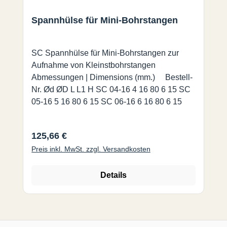
Spannhülse für Mini-Bohrstangen
SC Spannhülse für Mini-Bohrstangen zur
Aufnahme von Kleinstbohrstangen
Abmessungen | Dimensions (mm.) Bestell-
Nr. Ød ØD L L1 H SC 04-16 4 16 80 6 15 SC
05-16 5 16 80 6 15 SC 06-16 6 16 80 6 15
Regulärer Preis:
125,66 €
Preis inkl. MwSt. zzgl. Versandkosten
Details