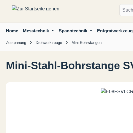
m Hauptinhalt springen
Zur Suche springen
Zur Hauptnavigation springen
Home
Messtechnik
Spanntechnik
Entgratwerkzeug
Zerspanung
Drehwerkzeuge
Mini Bohrstangen
Mini-Stahl-Bohrstange 
Bildergalerie überspringen