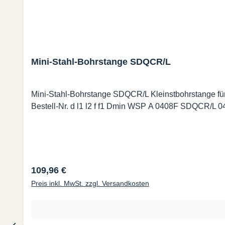
Mini-Stahl-Bohrstange SDQCR/L
Mini-Stahl-Bohrstange SDQCR/L Kleinstbohrstange für Wendeschne
Bestell-Nr. d l1 l2 f f1 Dmin WS
Regulärer Preis:
109,96 €
Preis inkl. MwSt. zzgl. Versandkosten