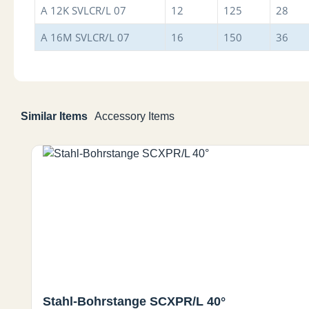
A 12K SVLCR/L 07
12
125
28
A 16M SVLCR/L 07
16
150
36
Similar Items
Accessory Items
Produktgalerie überspringen
Stahl-Bohrstange SCXPR/L 40°