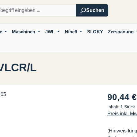
Suchen
e
Maschinen
JWL
Nine9
SLOKY
Zerspanung
SVLCR/L
Regulärer Pre
90,44 €
Inhalt:
1 Stück
Preis inkl. M
(Hinweis für 