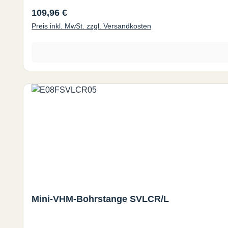
Regulärer Preis:
109,96 €
Preis inkl. MwSt. zzgl. Versandkosten
Mini-VHM-Bohrstange SVLCR/L