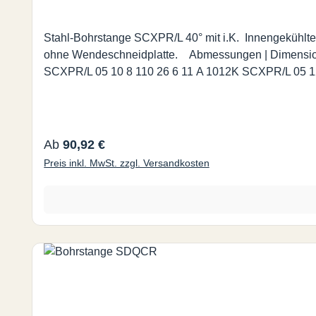
Stahl-Bohrstange SCXPR/L 40° mit i.K. Innengekühlt
ohne Wendeschneidplatte. Abmessungen | Dimensions (mm.) Bestell-Nr. d d1 l1 l2 f Dmin A 0608H SCXPR/L 05 8 6 100 20 4,5 8,5 CPMT/CPGT 05T1 A 0810J
Regulärer Preis:
Ab
90,92 €
Preis inkl. MwSt. zzgl. Versandkosten