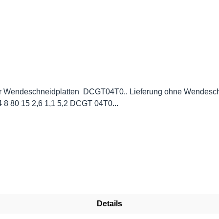
idplatten DCGT04T0.. Lieferung ohne Wendeschneidplatten. Abmessungen | D
P A 0408F SDQCR/L 04 8 80 15 2,6 1,1 5,2 DCGT 04T0...
Details