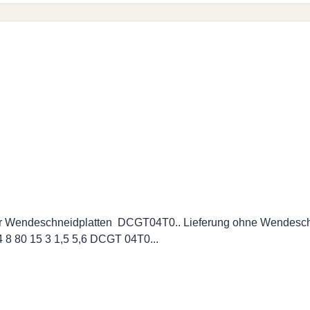
idplatten DCGT04T0.. Lieferung ohne Wendeschneidplatten. Abmessungen | D
 A 0408F SDUCR/L 04 8 80 15 3 1,5 5,6 DCGT 04T0...