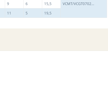
9
6
15,5
VCMT/VCGT0702…
11
5
19,5