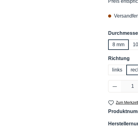
Preis entspric
Versandfert
Durchmesse
8 mm
1
au
Richtung
links
rec
Produkt 
Zum Merkzett
Produktnum
Herstellern