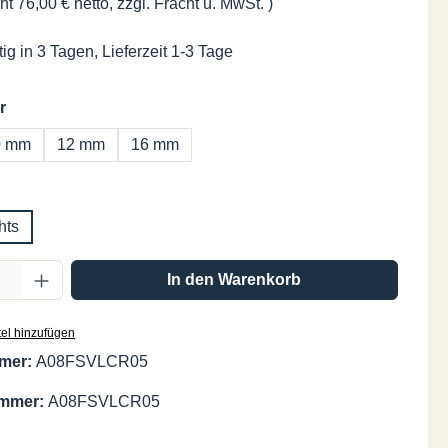
ht 76,00 € netto, zzgl. Fracht u. MwSt. )
ig in 3 Tagen, Lieferzeit 1-3 Tage
auswählen
r
0 mm
12 mm
16 mm
swählen
hts
Anzahl: Gib den gewünschten Wert ein oder
In den Warenkorb
el hinzufügen
mer:
A08FSVLCR05
ummer:
A08FSVLCR05