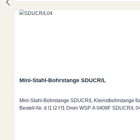
Mini-Stahl-Bohrstange SDUCR/L
Mini-Stahl-Bohrstange SDUCR/L Kleinstbohrstange für Wendeschne
Bestell-Nr. d l1 l2 f f1 Dmin WSP