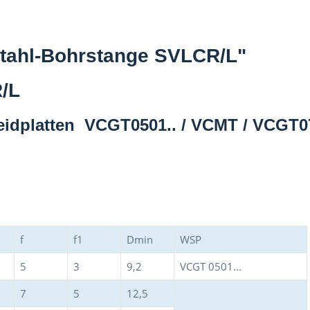
Stahl-Bohrstange SVLCR/L"
/L
eidplatten VCGT0501.. / VCMT / VCGT0
f
f1
Dmin
WSP
5
3
9,2
VCGT 0501...
7
5
12,5