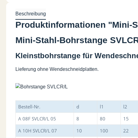
Beschreibung
Produktinformationen "Mini-
Mini-Stahl-Bohrstange SVLCR
Kleinstbohrstange für Wendeschn
Lieferung ohne Wendeschneidplatten.
Bestell-Nr.
d
l1
l2
A 08F SVLCR/L 05
8
80
15
A 10H SVLCR/L 07
10
100
22