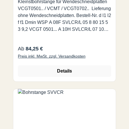
Kleinstbohrstange für Wendeschneidplatten
VCGT0501.. / VCMT / VCGT0702.. Lieferung
ohne Wendeschneidplatten. Bestell-Nr. d l1 l2
f f1 Dmin WSP A 08F SVLCR/L 05 8 80 15 5
3 9,2 VCGT 0501... A 10H SVLCR/L 07 10
100 22 7 5 12,5 VCMT/VCGT0702… A 12K
SVLCR/L 07 12 125 28 9 6 15,5 A 16M
Regulärer Preis:
Ab
84,25 €
SVLCR/L 07 16 150 36 11 5 19,5
Preis inkl. MwSt. zzgl. Versandkosten
Details