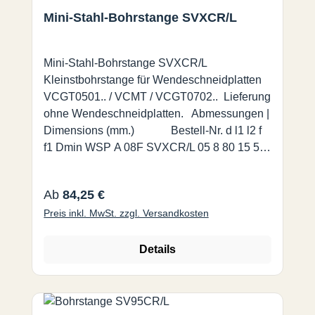
Mini-Stahl-Bohrstange SVXCR/L
Mini-Stahl-Bohrstange SVXCR/L
Kleinstbohrstange für Wendeschneidplatten
VCGT0501.. / VCMT / VCGT0702.. Lieferung
ohne Wendeschneidplatten. Abmessungen |
Dimensions (mm.) Bestell-Nr. d l1 l2 f
f1 Dmin WSP A 08F SVXCR/L 05 8 80 15 5 3
9,2 VCGT0501 A 10H SVXCR/L 07 10 100
22 7 3 12,5 VCGT/VCMT 0702 A 12K
Regulärer Preis:
Ab
84,25 €
SVXCR/L 07 12 125 28 9 3 15,5 A 16M
Preis inkl. MwSt. zzgl. Versandkosten
SVXCR/L 07 16 150 36 11 3 19,5
Details