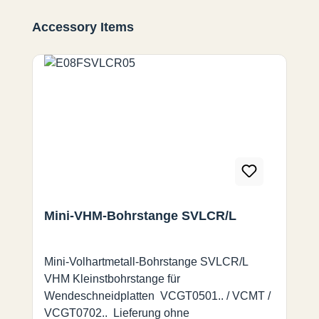
Produktgalerie überspringen
Accessory Items
Mini-VHM-Bohrstange SVLCR/L
Mini-Volhartmetall-Bohrstange SVLCR/L
VHM Kleinstbohrstange für
Wendeschneidplatten VCGT0501.. / VCMT /
VCGT0702.. Lieferung ohne