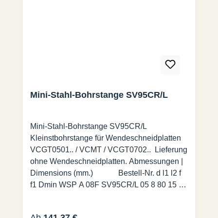
Mini-Stahl-Bohrstange SV95CR/L
Mini-Stahl-Bohrstange SV95CR/L
Kleinstbohrstange für Wendeschneidplatten
VCGT0501.. / VCMT / VCGT0702.. Lieferung
ohne Wendeschneidplatten. Abmessungen |
Dimensions (mm.) Bestell-Nr. d l1 l2 f
f1 Dmin WSP A 08F SV95CR/L 05 8 80 15 5
3 9,2 VCGT0501 A 10H SV95CR/L 07 10 100
22 7 3 12,5 VCGT/VCMT 0702 A 12K
Regulärer Preis:
Ab
141,37 €