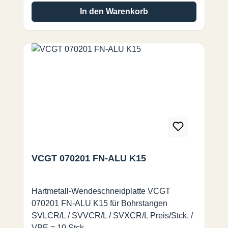
In den Warenkorb
VCGT 070201 FN-ALU K15
Hartmetall-Wendeschneidplatte VCGT
070201 FN-ALU K15 für Bohrstangen
SVLCR/L / SVVCR/L / SVXCR/L Preis/Stck. /
VPE = 10 Stck.