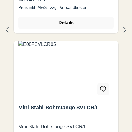
SV95CR/L 07 12 125 28 9 3 15,5 A 16M
Preis inkl. MwSt. zzgl. Versandkosten
SV95CR/L 07 16 150 36 11 3 19,5
Details
Mini-Stahl-Bohrstange SVLCR/L
Mini-Stahl-Bohrstange SVLCR/L