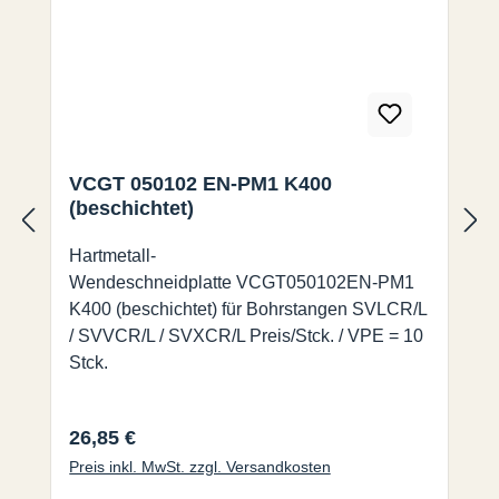
VCGT 050102 EN-PM1 K400
(beschichtet)
Hartmetall-
Wendeschneidplatte VCGT050102EN-PM1
K400 (beschichtet) für Bohrstangen SVLCR/L
/ SVVCR/L / SVXCR/L Preis/Stck. / VPE = 10
Stck.
Regulärer Preis:
26,85 €
Preis inkl. MwSt. zzgl. Versandkosten