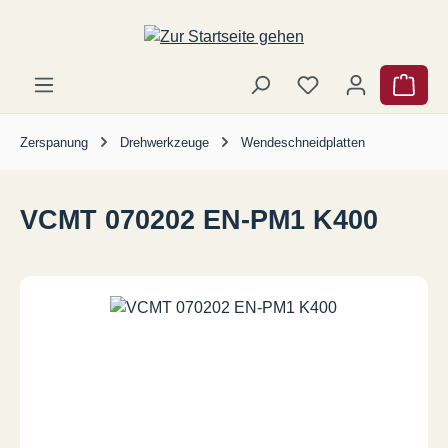
Zum Hauptinhalt springen
Ware
Zerspanung
Drehwerkzeuge
Wendeschneidplatten
VCMT 070202 EN-PM1 K400
Bildergalerie überspringen