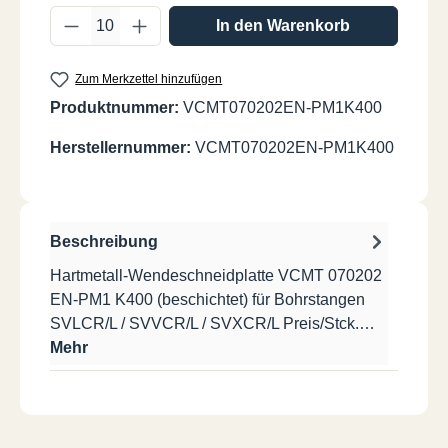
Produkt Anzahl: Gib den gewünschten Wer
In den Warenkorb
Zum Merkzettel hinzufügen
Produktnummer:
VCMT070202EN-PM1K400
Herstellernummer:
VCMT070202EN-PM1K400
Beschreibung
Hartmetall-Wendeschneidplatte VCMT 070202
EN-PM1 K400 (beschichtet) für Bohrstangen
SVLCR/L / SVVCR/L / SVXCR/L Preis/Stck.…
Mehr