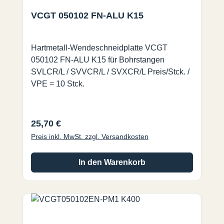
VCGT 050102 FN-ALU K15
Hartmetall-Wendeschneidplatte VCGT
050102 FN-ALU K15 für Bohrstangen
SVLCR/L / SVVCR/L / SVXCR/L Preis/Stck. /
VPE = 10 Stck.
Regulärer Preis:
25,70 €
Preis inkl. MwSt. zzgl. Versandkosten
In den Warenkorb