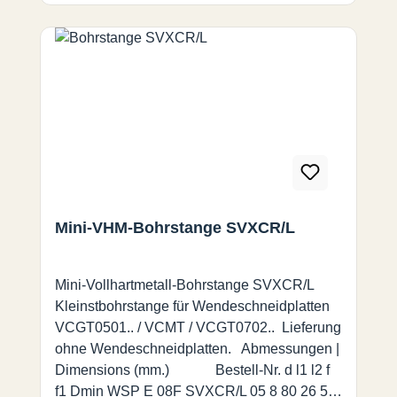
Mini-VHM-Bohrstange SVXCR/L
Mini-Vollhartmetall-Bohrstange SVXCR/L
Kleinstbohrstange für Wendeschneidplatten
VCGT0501.. / VCMT / VCGT0702.. Lieferung
ohne Wendeschneidplatten. Abmessungen |
Dimensions (mm.) Bestell-Nr. d l1 l2 f
f1 Dmin WSP E 08F SVXCR/L 05 8 80 26 5 3