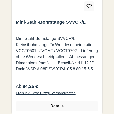
Mini-Stahl-Bohrstange SVVCR/L
Mini-Stahl-Bohrstange SVVCR/L
Kleinstbohrstange für Wendeschneidplatten
VCGT0501.. / VCMT / VCGT0702.. Lieferung
ohne Wendeschneidplatten. Abmessungen |
Dimensions (mm.) Bestell-Nr. d l1 l2 f f1
Dmin WSP A 08F SVVCR/L 05 8 80 15 5,5
3,5 10,2 VCGT0501 A 10H SVVCR/L 07 10
100 22 8 6 13,5 VCGT/VCMT 0702 A 12K
Regulärer Preis:
Ab
84,25 €
SVVCR/L 07 12 125 28 9 6 15,5 A 16M
Preis inkl. MwSt. zzgl. Versandkosten
SVVCR/L 07 16 150 36 11 6 19,5
Details