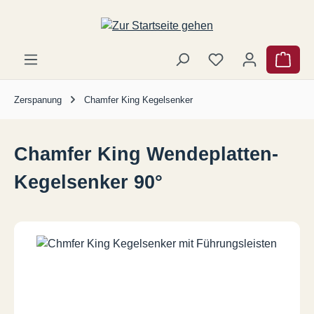
Zum Hauptinhalt springen
Ware
Zerspanung
Chamfer King Kegelsenker
Chamfer King Wendeplatten-
Kegelsenker 90°
Bildergalerie überspringen