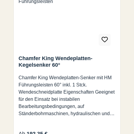
Chamfer King Wendeplatten-
Kegelsenker 60°
Chamfer King Wendeplatten-Senker mit HM
Führungsleisten 60° inkl. 1 Stck.
Wendeschneidplatte Eigenschaften Geeignet
für den Einsatz bei instabilen
Bearbeitungsbedingungen, auf
Ständerbohrmaschinen, hydraulischen und
pneumatischen Maschinen und Maschinen
mit geringerer Leistung. Patentierte
Regulärer Preis:
Ab
192,35 €