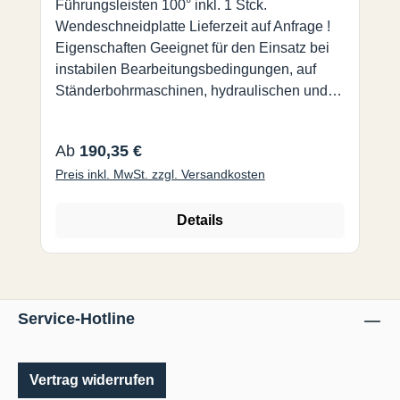
Führungsleisten 100° inkl. 1 Stck.
Wendeschneidplatte Lieferzeit auf Anfrage !
Eigenschaften Geeignet für den Einsatz bei
instabilen Bearbeitungsbedingungen, auf
Ständerbohrmaschinen, hydraulischen und
pneumatischen Maschinen und Maschinen
mit geringerer Leistung. Patentierte
Regulärer Preis:
Ab
190,35 €
Hartmetall-Wendeplatten Höhere Standzeit,
Preis inkl. MwSt. zzgl. Versandkosten
eine Qualität für eine Vielzahl von
Werkstoffen Durch die patentierte
Hartmetallleisten und der speziellen
Details
Geometrie der Wendeschneidplatte wird eine
glatte Oberfläche ohne jeglichen Grat erzielt.
Spezifikation Verfügbare Senkwinkel: 60, 90,
120° Verfügbare Durchmesser: 4 - 110 mm
Service-Hotline
Vertrag widerrufen