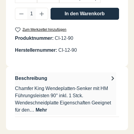
Produkt Anzahl: Gib den gewünschten Wer
In den Warenkorb
Zum Merkzettel hinzufügen
Produktnummer:
CI-12-90
Herstellernummer:
CI-12-90
Beschreibung
Chamfer King Wendeplatten-Senker mit HM
Führungsleisten 90° inkl. 1 Stck.
Wendeschneidplatte Eigenschaften Geeignet
für den…
Mehr