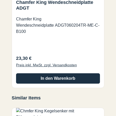
Chamfer King Wendeschneidplatte
ADGT
Chamfer King
Wendeschneidplatte ADGT060204TR-ME-C-
B100
Regulärer Preis:
23,30 €
Preis inkl. MwSt. zzgl. Versandkosten
In den Warenkorb
Produktgalerie überspringen
Similar Items