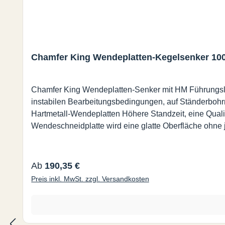
Chamfer King Wendeplatten-Kegelsenker 10
Chamfer King Wendeplatten-Senker mit HM Führungsleisten 100° in
instabilen Bearbeitungsbedingungen, auf Ständerbohr
Hartmetall-Wendeplatten Höhere Standzeit, eine Qualitä
Regulärer Preis:
Ab
190,35 €
Preis inkl. MwSt. zzgl. Versandkosten