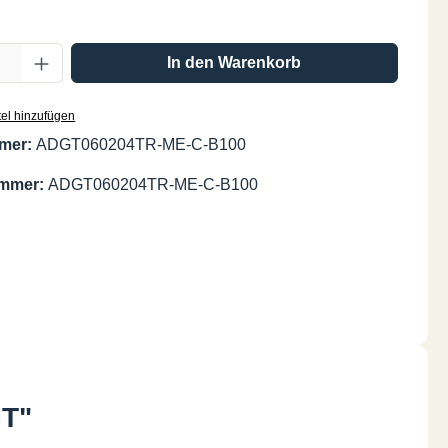
Anzahl: Gib den gewünschten Wert ein oder
In den Warenkorb
el hinzufügen
mer:
ADGT060204TR-ME-C-B100
ummer:
ADGT060204TR-ME-C-B100
GT"