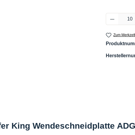
Produkt 
Zum Merkzett
Produktnum
Herstellern
fer King Wendeschneidplatte AD