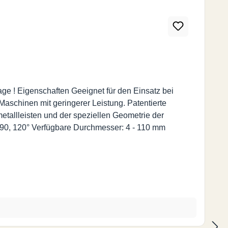
gnet für den Einsatz bei
schinen mit geringerer Leistung. Patentierte
metallleisten und der speziellen Geometrie der
Wendeschneidplatte wird eine glatte Oberfläche ohne jeglichen Grat erzielt. Spezifikation Verfügbare Senkwinkel: 60, 90, 120° Verfügbare Durchmesser: 4 - 110 mm