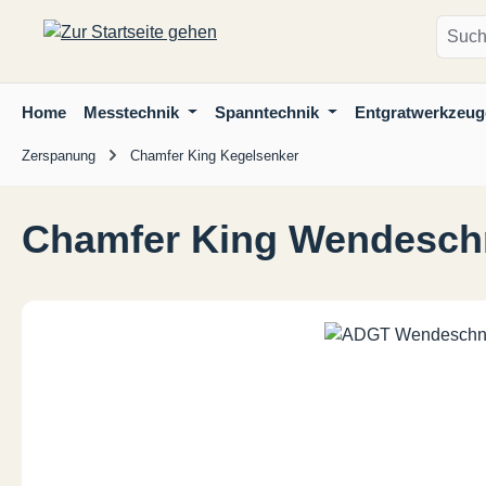
m Hauptinhalt springen
Zur Suche springen
Zur Hauptnavigation springen
Home
Messtechnik
Spanntechnik
Entgratwerkzeug
Zerspanung
Chamfer King Kegelsenker
Chamfer King Wendesch
Bildergalerie überspringen