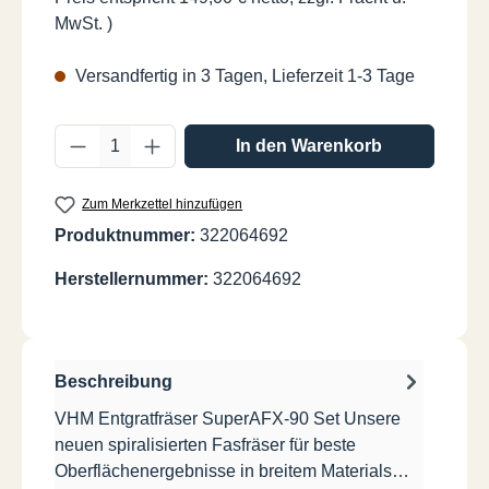
MwSt. )
Versandfertig in 3 Tagen, Lieferzeit 1-3 Tage
Produkt Anzahl: Gib den gewünschten Wer
In den Warenkorb
Zum Merkzettel hinzufügen
Produktnummer:
322064692
Herstellernummer:
322064692
Beschreibung
VHM Entgratfräser SuperAFX-90 Set Unsere
neuen spiralisierten Fasfräser für beste
Oberflächenergebnisse in breitem Materials…