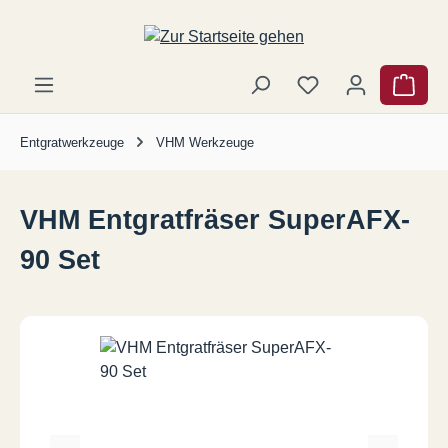
Zum Hauptinhalt springen
Ware
Entgratwerkzeuge
VHM Werkzeuge
VHM Entgratfräser SuperAFX-
90 Set
Bildergalerie überspringen