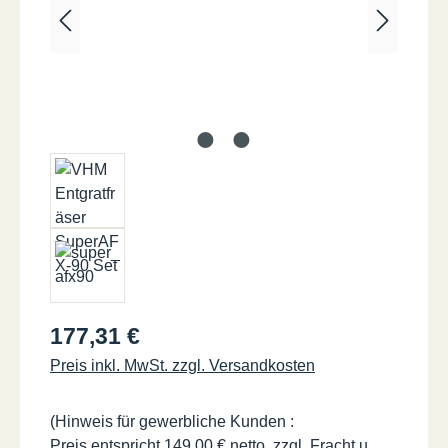
Regulärer Preis:
177,31 €
Preis inkl. MwSt. zzgl. Versandkosten
(Hinweis für gewerbliche Kunden :
Preis entspricht 149,00 € netto, zzgl. Fracht u.