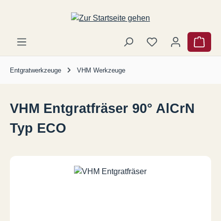
Zum Hauptinhalt springen
Ware
Entgratwerkzeuge
VHM Werkzeuge
VHM Entgratfräser 90° AlCrN
Typ ECO
Bildergalerie überspringen