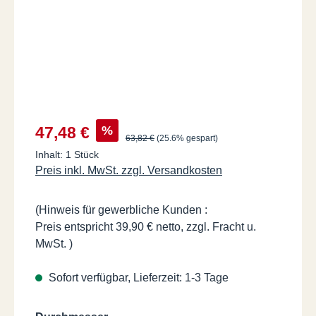
Verkaufspreis:
%
47,48 €
Regulärer Preis:
63,82 €
(25.6% gespart)
Inhalt:
1 Stück
Preis inkl. MwSt. zzgl. Versandkosten
(Hinweis für gewerbliche Kunden :
Preis entspricht 39,90 € netto, zzgl. Fracht u.
MwSt. )
Sofort verfügbar, Lieferzeit: 1-3 Tage