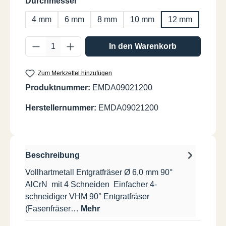
auswählen
Durchmesser
4 mm
6 mm
8 mm
10 mm
12 mm
Produkt Anzahl: Gib den gewünschten Wer
In den Warenkorb
Zum Merkzettel hinzufügen
Produktnummer:
EMDA09021200
Herstellernummer:
EMDA09021200
Beschreibung
Vollhartmetall Entgratfräser Ø 6,0 mm 90°
AlCrN mit 4 Schneiden Einfacher 4-
schneidiger VHM 90° Entgratfräser
(Fasenfräser…
Mehr