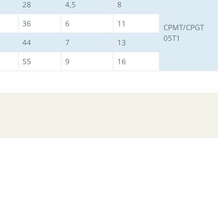
28
4,5
8
36
6
11
CPMT/CPGT
05T1
44
7
13
55
9
16