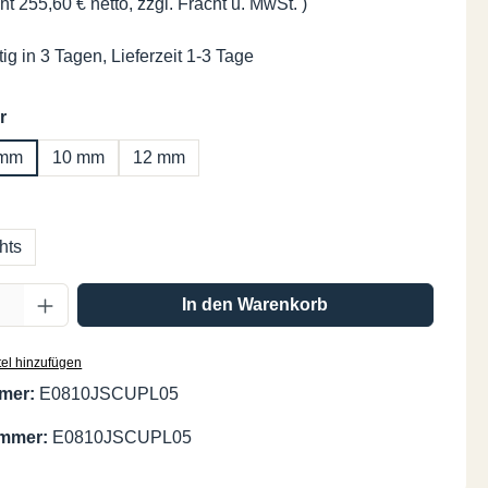
ht 255,60 € netto, zzgl. Fracht u. MwSt. )
ig in 3 Tagen, Lieferzeit 1-3 Tage
auswählen
r
 mm
10 mm
12 mm
swählen
hts
Anzahl: Gib den gewünschten Wert ein oder
In den Warenkorb
el hinzufügen
mer:
E0810JSCUPL05
ummer:
E0810JSCUPL05