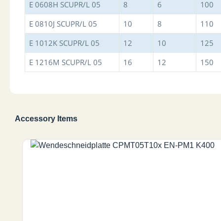
E 0608H SCUPR/L 05
8
6
100
E 0810J SCUPR/L 05
10
8
110
E 1012K SCUPR/L 05
12
10
125
E 1216M SCUPR/L 05
16
12
150
Accessory Items
Produktgalerie überspringen