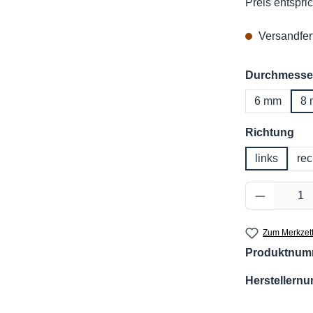
Preis entspric
Versandfert
Durchmesse
6 mm
8
au
Richtung
links
rec
Produkt 
Zum Merkzett
Produktnum
Herstellern