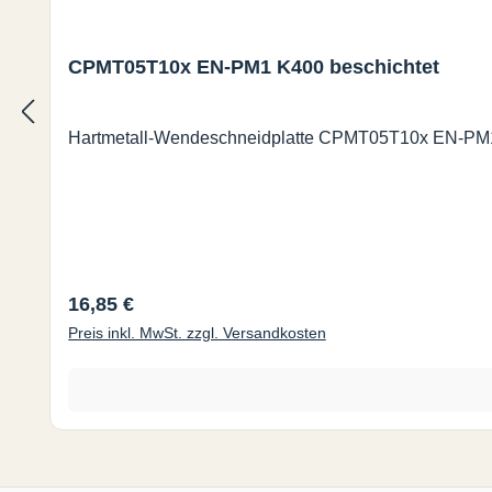
CPMT05T10x EN-PM1 K400 beschichtet
Hartmetall-Wendeschneidplatte CPMT05T10x EN-PM1 
Regulärer Preis:
16,85 €
Preis inkl. MwSt. zzgl. Versandkosten