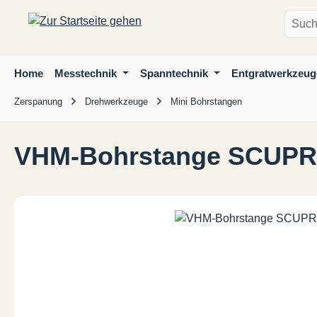
m Hauptinhalt springen
Zur Suche springen
Zur Hauptnavigation springen
Home
Messtechnik
Spanntechnik
Entgratwerkzeug
Zerspanung
Drehwerkzeuge
Mini Bohrstangen
VHM-Bohrstange SCUPR/L
Bildergalerie überspringen