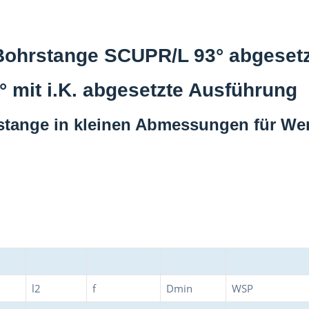
Bohrstange SCUPR/L 93° abgesetz
mit i.K. abgesetzte Ausführung
hrstange in kleinen Abmessungen für 
l2
f
Dmin
WSP