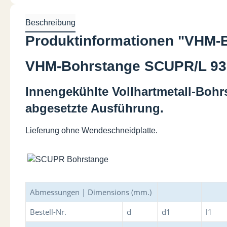
Beschreibung
Produktinformationen "VHM-
VHM-Bohrstange SCUPR/L 93° 
Innengekühlte Vollhartmetall-Bo
abgesetzte Ausführung.
Lieferung ohne Wendeschneidplatte.
Abmessungen | Dimensions (mm.)
Bestell-Nr.
d
d1
l1