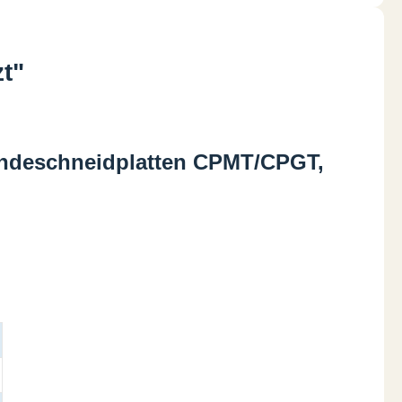
t"
Wendeschneidplatten CPMT/CPGT,