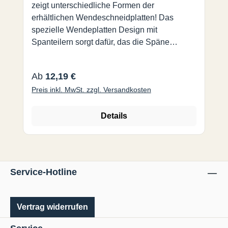
zeigt unterschiedliche Formen der
erhältlichen Wendeschneidplatten! Das
spezielle Wendeplatten Design mit
Spanteilern sorgt dafür, das die Späne
problemlos aus den Nuten abgeführt werden
können. Somit entsteht hier kein Wärmestau
Regulärer Preis:
Ab
12,19 €
und Spanklemmer werden vermieden.
Preis inkl. MwSt. zzgl. Versandkosten
Nutbreiten von 1,4 mm bis 8,0 mm. Es ist eine
Vielzahl von Kombinationen mit einem Halter
und unterschiedlichen Breiten möglich.
Details
Allroundsorte Sorte B100 für Stahl / rostfrei /
Sonderlegierungen. Linke und rechte
Spanbrecher-Wendeplatten sind auf einem
Fräser erforderlich um eine gute Spanabfuhr
Service-Hotline
zu garantieren.
Vertrag widerrufen