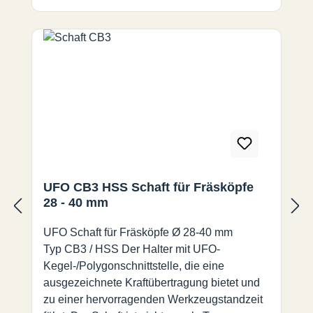
Allroundsorte Sorte B100 für Stahl / rostfrei /
Sonderlegierungen. Linke und rechte
Spanbrecher-Wendeplatten sind auf einem
Fräser erforderlich um eine gute Spanabfuhr
zu garantieren.
UFO CB3 HSS Schaft für Fräsköpfe
28 - 40 mm
UFO Schaft für Fräsköpfe Ø 28-40 mm
Typ CB3 / HSS Der Halter mit UFO-
Kegel-/Polygonschnittstelle, die eine
ausgezeichnete Kraftübertragung bietet und
zu einer hervorragenden Werkzeugstandzeit