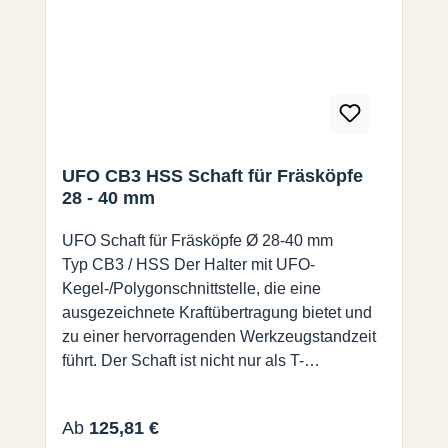
UFO CB3 HSS Schaft für Fräsköpfe
28 - 40 mm
UFO Schaft für Fräsköpfe Ø 28-40 mm
Typ CB3 / HSS Der Halter mit UFO-
Kegel-/Polygonschnittstelle, die eine
ausgezeichnete Kraftübertragung bietet und
zu einer hervorragenden Werkzeugstandzeit
führt. Der Schaft ist nicht nur als T-
Nutenfräser, sondern auch für weitere
verschiedene Wendeplatten der UFO-Familie
Regulärer Preis:
Ab
125,81 €
erhältlich.