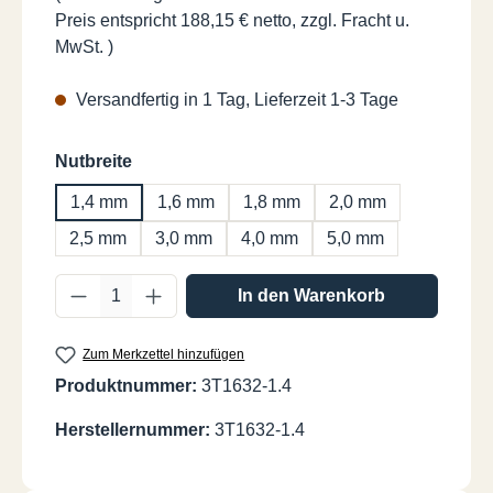
Preis entspricht 188,15 € netto, zzgl. Fracht u.
MwSt. )
Versandfertig in 1 Tag, Lieferzeit 1-3 Tage
auswählen
Nutbreite
1,4 mm
1,6 mm
1,8 mm
2,0 mm
2,5 mm
3,0 mm
4,0 mm
5,0 mm
Produkt Anzahl: Gib den gewünschten Wer
In den Warenkorb
Zum Merkzettel hinzufügen
Produktnummer:
3T1632-1.4
Herstellernummer:
3T1632-1.4