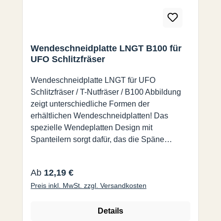
Wendeschneidplatte LNGT B100 für
UFO Schlitzfräser
Wendeschneidplatte LNGT für UFO
Schlitzfräser / T-Nutfräser / B100 Abbildung
zeigt unterschiedliche Formen der
erhältlichen Wendeschneidplatten! Das
spezielle Wendeplatten Design mit
Spanteilern sorgt dafür, das die Späne
problemlos aus den Nuten abgeführt werden
können. Somit entsteht hier kein Wärmestau
Regulärer Preis:
Ab
12,19 €
und Spanklemmer werden vermieden.
Preis inkl. MwSt. zzgl. Versandkosten
Nutbreiten von 1,4 mm bis 8,0 mm. Es ist eine
Vielzahl von Kombinationen mit einem Halter
und unterschiedlichen Breiten möglich.
Details