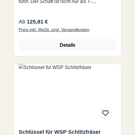
führt. Der Schaft ist nicht nur als T-
Nutenfräser, sondern auch für weitere
verschiedene Wendeplatten der UFO-Familie
Regulärer Preis:
Ab
125,81 €
erhältlich.
Preis inkl. MwSt. zzgl. Versandkosten
Details
Schlüssel für WSP Schlitzfräser