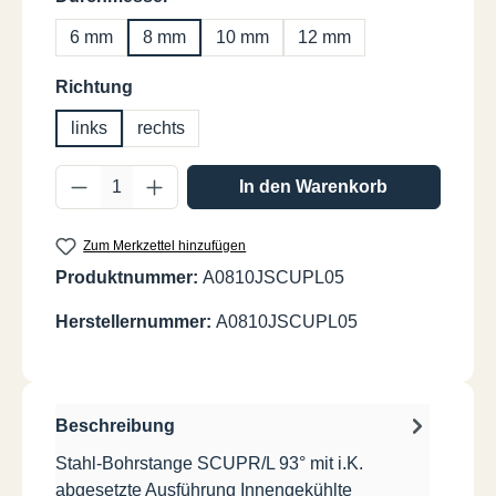
6 mm
8 mm
10 mm
12 mm
auswählen
Richtung
links
rechts
Produkt Anzahl: Gib den gewünschten Wer
In den Warenkorb
Zum Merkzettel hinzufügen
Produktnummer:
A0810JSCUPL05
Herstellernummer:
A0810JSCUPL05
Beschreibung
Stahl-Bohrstange SCUPR/L 93° mit i.K.
abgesetzte Ausführung Innengekühlte