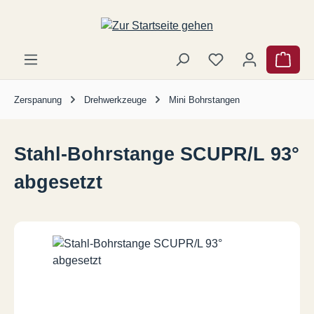
Zum Hauptinhalt springen
Ware
Zerspanung
Drehwerkzeuge
Mini Bohrstangen
Stahl-Bohrstange SCUPR/L 93°
abgesetzt
Bildergalerie überspringen