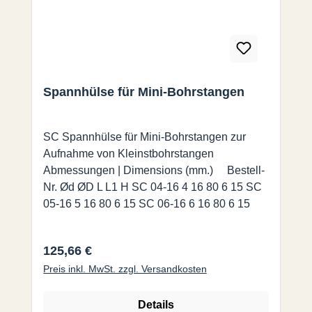
Spannhülse für Mini-Bohrstangen
SC Spannhülse für Mini-Bohrstangen zur
Aufnahme von Kleinstbohrstangen
Abmessungen | Dimensions (mm.) Bestell-
Nr. Ød ØD L L1 H SC 04-16 4 16 80 6 15 SC
05-16 5 16 80 6 15 SC 06-16 6 16 80 6 15
Regulärer Preis:
125,66 €
Preis inkl. MwSt. zzgl. Versandkosten
Details