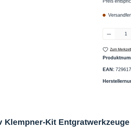
Preis entspric
Versandfert
Produkt 
Zum Merkzett
Produktnum
EAN:
72961
Herstellern
 Klempner-Kit Entgratwerkzeuge 8