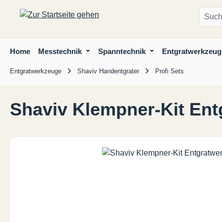
m Hauptinhalt springen
Zur Suche springen
Zur Hauptnavigation springen
Home
Messtechnik
Spanntechnik
Entgratwerkzeug
Entgratwerkzeuge
Shaviv Handentgrater
Profi Sets
Shaviv Klempner-Kit Entg
Bildergalerie überspringen