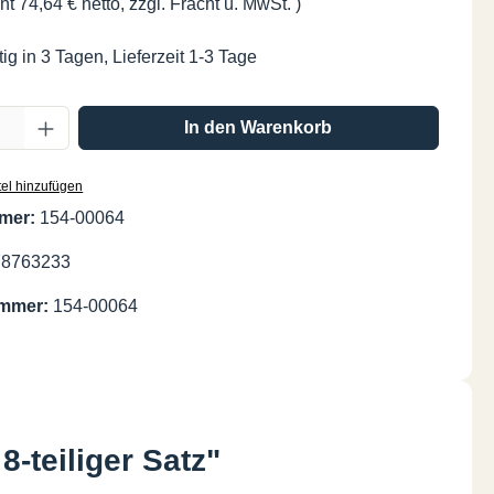
ht 74,64 € netto, zzgl. Fracht u. MwSt. )
ig in 3 Tagen, Lieferzeit 1-3 Tage
Anzahl: Gib den gewünschten Wert ein oder
In den Warenkorb
el hinzufügen
mer:
154-00064
78763233
ummer:
154-00064
-teiliger Satz"