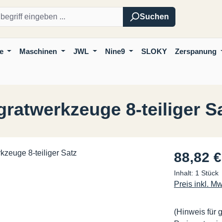
Suchen
e
Maschinen
JWL
Nine9
SLOKY
Zerspanung
ratwerkzeuge 8-teiliger S
Regulärer Pre
88,82 €
Inhalt:
1 Stück
Preis inkl. M
(Hinweis für 