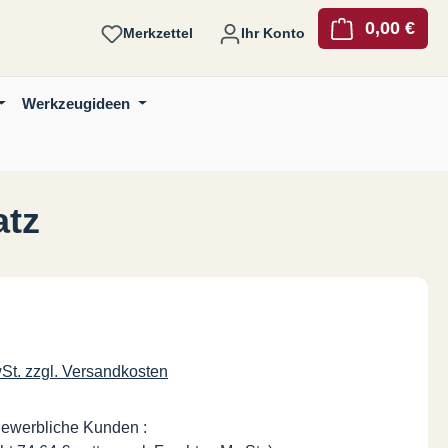
0,00 €
Ware
Merkzettel
Ihr Konto
Werkzeugideen
atz
is:
wSt. zzgl. Versandkosten
gewerbliche Kunden :