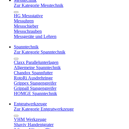
Messtechnik
Zur Kategorie Messtechnik
HG Messstative
Messuhren
Messschieber
Messschrauben
Messgeräte und Lehren
Spanntechnik
Zur Kategorie Spanntechnik
Claxx Parallelunterlagen
Allgemeine Spanntechnik
Chandox Spannfutter
RotoRi Ausdrehringe
Grippex Stangengreifer
Grippall Stangengreifer
HOMGE Spanntechnik
Entgratwerkzeuge
Zur Kategorie Entgratwerkzeuge
VHM Werkzeuge
Shaviv Handentgrater