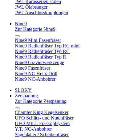
JWL Karosseriepistolen
JWL Ölabsauger
JWL Anschlusskupplungen
Nine9
Zur Kategorie Nine9
Nine9 Mini-Fasenfräser
Nine9 Radienfräser Typ RC mini
Nine9 Radienfräser Typ RC
Nine9 Radienfräser Typ R
Nine9 Gravierwerkzeuge
Nine9 Fasenfräser
Nine9 NC Helix Drill
Nine9 NC-Anbohrer
SLOKY
Zerspanung
Zur Kategorie Zerspanung
Chamfer King Kegelsenker
UFO Schlitz- und Nutenfräser
UFO MILL Fräskopfsystem
Y.T. NC-Anbohrer
Sägeblätter / Scheibenfräser