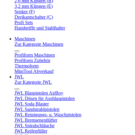
2,6 mm Klingen (B)
3,2 mm Klingen (E)
Senker (F)
Dreikantschaber (C)
Profi Sets
Handgriffe und Stahlhalter
Maschinen
Zur Kategorie Maschinen
Profiform Maschinen
Profiform Zubehör
Thermoform
MiniTool Abverkauf
JWL
Zur Kategorie JWL
JWL Blaspistolen AirBoy
JWL Düsen für Ausblaspistolen
JWL Soda Blaster
JWL Sandstrahlpistolen
JWL Reinigungs- u. Waschpistolen
JWL Bremsenentlüfter
JWL Spiralschläuche
JWL Reifenfüller