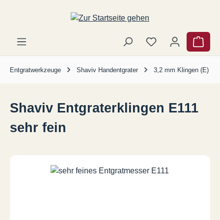
Zum Hauptinhalt springen
Ware
Entgratwerkzeuge
Shaviv Handentgrater
3,2 mm Klingen (E)
Shaviv Entgraterklingen E111
sehr fein
Bildergalerie überspringen