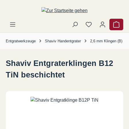
Zum Hauptinhalt springen
Ware
Entgratwerkzeuge
Shaviv Handentgrater
2,6 mm Klingen (B)
Shaviv Entgraterklingen B12
TiN beschichtet
Bildergalerie überspringen