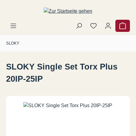
Zum Hauptinhalt springen
Ware
SLOKY
SLOKY Single Set Torx Plus
20IP-25IP
Bildergalerie überspringen