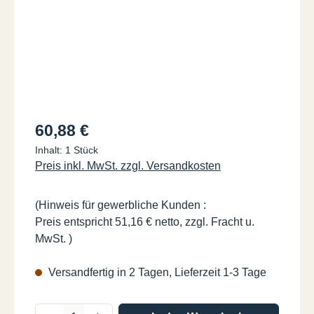
Regulärer Preis:
60,88 €
Inhalt:
1 Stück
Preis inkl. MwSt. zzgl. Versandkosten
(Hinweis für gewerbliche Kunden :
Preis entspricht 51,16 € netto, zzgl. Fracht u.
MwSt. )
Versandfertig in 2 Tagen, Lieferzeit 1-3 Tage
Produkt Anzahl: Gib den gewünschten Wer