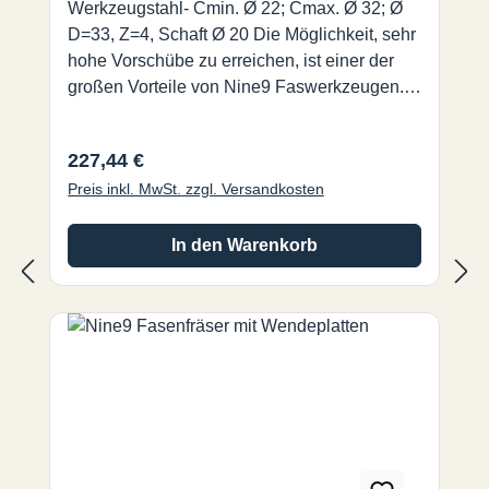
Werkzeugstahl- Cmin. Ø 22; Cmax. Ø 32; Ø
D=33, Z=4, Schaft Ø 20 Die Möglichkeit, sehr
hohe Vorschübe zu erreichen, ist einer der
großen Vorteile von Nine9 Faswerkzeugen.
Im Vergleich zu traditionellen Fasenfräsern,
erreichen Sie eine bis zu 4 mal höhere
Regulärer Preis:
227,44 €
Schnittgeschwindigkeit und einen 10 mal
Preis inkl. MwSt. zzgl. Versandkosten
höheren Vorschub. Es ist eines der
effizientesten Werkzeuge die es auf dem
Markt gibt.
In den Warenkorb