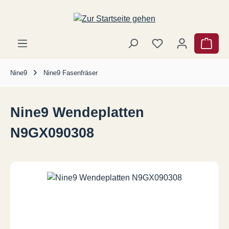
Zum Hauptinhalt springen
Ware
Nine9
Nine9 Fasenfräser
Nine9 Wendeplatten
N9GX090308
Bildergalerie überspringen