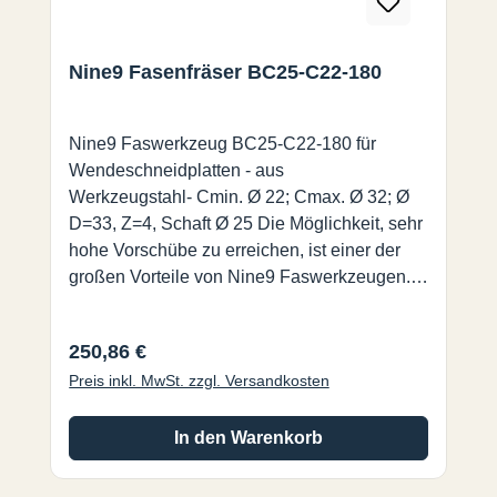
Nine9 Fasenfräser BC25-C22-180
Nine9 Faswerkzeug BC25-C22-180 für
Wendeschneidplatten - aus
Werkzeugstahl- Cmin. Ø 22; Cmax. Ø 32; Ø
D=33, Z=4, Schaft Ø 25 Die Möglichkeit, sehr
hohe Vorschübe zu erreichen, ist einer der
großen Vorteile von Nine9 Faswerkzeugen.
Im Vergleich zu traditionellen
Faswerkzeugen, erreichen Sie eine bis zu 4
Regulärer Preis:
250,86 €
mal höhere Schnittgeschwindigkeit und einen
Preis inkl. MwSt. zzgl. Versandkosten
10 mal höheren Vorschub. Es ist eines der
effizientesten Werkzeuge die es auf dem
Markt gibt.
In den Warenkorb