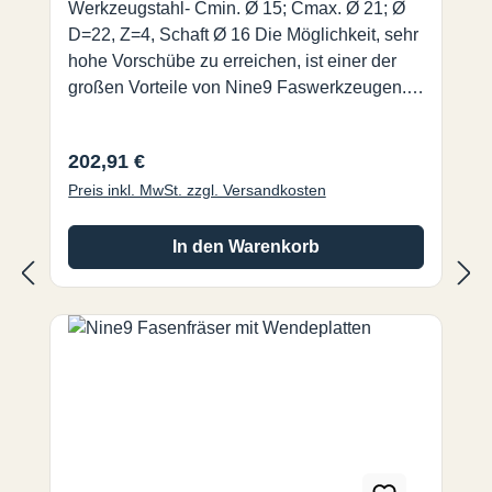
Werkzeugstahl- Cmin. Ø 15; Cmax. Ø 21; Ø
D=22, Z=4, Schaft Ø 16 Die Möglichkeit, sehr
hohe Vorschübe zu erreichen, ist einer der
großen Vorteile von Nine9 Faswerkzeugen.
Im Vergleich zu traditionellen
Faswerkzeugen, erreichen Sie eine bis zu 4
Regulärer Preis:
202,91 €
mal höhere Schnittgeschwindigkeit und einen
Preis inkl. MwSt. zzgl. Versandkosten
10 mal höheren Vorschub. Es ist eines der
effizientesten Werkzeuge die es auf dem
Markt gibt.
In den Warenkorb