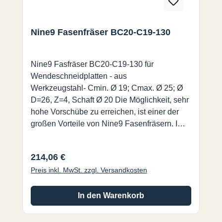
Nine9 Fasenfräser BC20-C19-130
Nine9 Fasfräser BC20-C19-130 für
Wendeschneidplatten - aus
Werkzeugstahl- Cmin. Ø 19; Cmax. Ø 25; Ø
D=26, Z=4, Schaft Ø 20 Die Möglichkeit, sehr
hohe Vorschübe zu erreichen, ist einer der
großen Vorteile von Nine9 Fasenfräsern. Im
Vergleich zu traditionellen Faswerkzeugen,
erreichen Sie eine bis zu 4 mal höhere
Regulärer Preis:
214,06 €
Schnittgeschwindigkeit und einen 10 mal
Preis inkl. MwSt. zzgl. Versandkosten
höheren Vorschub. Es ist eines der
effizientesten Werkzeuge die es auf dem
Markt gibt.
In den Warenkorb