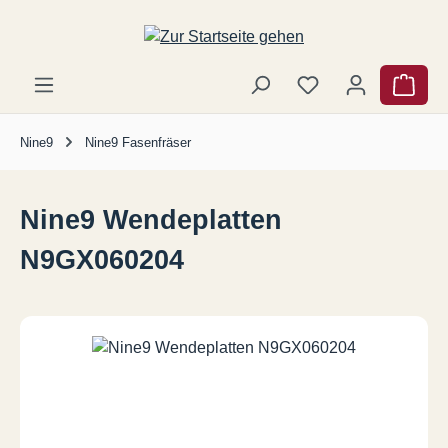
Zum Hauptinhalt springen
Ware
Nine9
Nine9 Fasenfräser
Nine9 Wendeplatten
N9GX060204
Bildergalerie überspringen