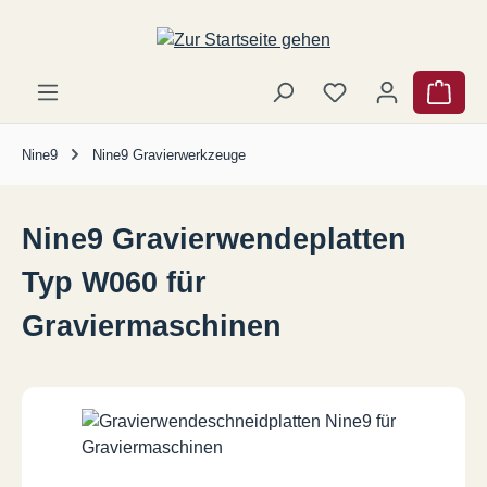
Zum Hauptinhalt springen
Ware
Nine9
Nine9 Gravierwerkzeuge
Nine9 Gravierwendeplatten
Typ W060 für
Graviermaschinen
Bildergalerie überspringen