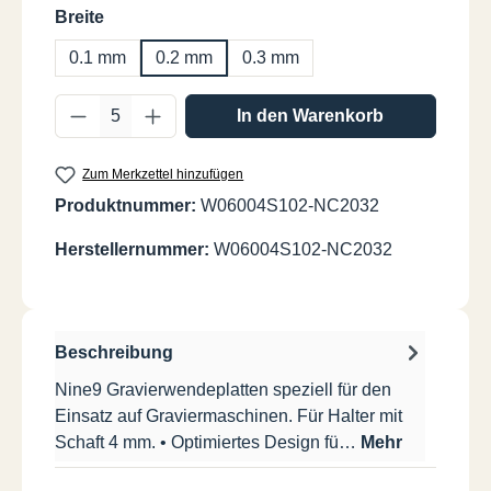
auswählen
Breite
0.1 mm
0.2 mm
0.3 mm
Produkt Anzahl: Gib den gewünschten Wer
In den Warenkorb
Zum Merkzettel hinzufügen
Produktnummer:
W06004S102-NC2032
Herstellernummer:
W06004S102-NC2032
Beschreibung
Nine9 Gravierwendeplatten speziell für den
Einsatz auf Graviermaschinen. Für Halter mit
Schaft 4 mm. • Optimiertes Design fü…
Mehr