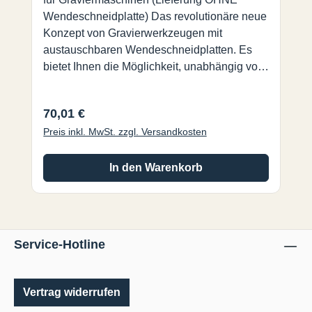
Wendeschneidplatte) Das revolutionäre neue
Konzept von Gravierwerkzeugen mit
austauschbaren Wendeschneidplatten. Es
bietet Ihnen die Möglichkeit, unabhängig vom
Werkstoff hochqualitative Gravuren
herzustellen. Die Kombination aus Substrat
Regulärer Preis:
70,01 €
und Beschichtung ermöglicht hohe
Preis inkl. MwSt. zzgl. Versandkosten
Drehzahlen sowie Vorschübe und verkürzt
dadurch die Durchlaufzeit. • Optimiertes
Design für feine Gravuren, zur Verwendung
In den Warenkorb
auf Graviermaschinen.• Schaftdurchmesser
4mm entspricht der WSP Breite. Schlankes
Design!• Jede Wendeschneidplatte hat 2
Schneiden. Ød = 4 mmL = 40 mm
Service-Hotline
Vertrag widerrufen