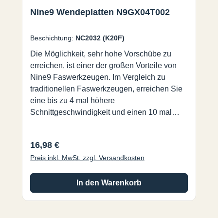
Nine9 Wendeplatten N9GX04T002
Beschichtung:
NC2032 (K20F)
Die Möglichkeit, sehr hohe Vorschübe zu
erreichen, ist einer der großen Vorteile von
Nine9 Faswerkzeugen. Im Vergleich zu
traditionellen Faswerkzeugen, erreichen Sie
eine bis zu 4 mal höhere
Schnittgeschwindigkeit und einen 10 mal
höheren Vorschub. Es ist eines der
effizientesten Werkzeuge die es auf dem
Regulärer Preis:
16,98 €
Markt gibt. NC2032:• AlTiN Beschichtung für
Preis inkl. MwSt. zzgl. Versandkosten
eine sehr hohe Standzeit.• Für unlegierte und
legierte Stähle, Gusseisen und vergütete
Stähle bis 56HRC.• Jede
In den Warenkorb
Wendeschneidplatte hat 4 Schneiden.
NC9071: •TiN Beschichtung, sehr scharfe
Schneide zur Herstellung exzellenter