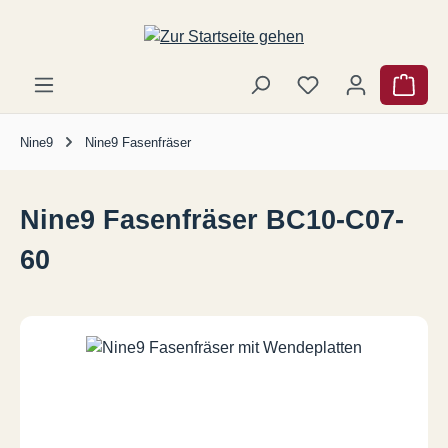
Zum Hauptinhalt springen
Ware
Nine9
Nine9 Fasenfräser
Nine9 Fasenfräser BC10-C07-
60
Bildergalerie überspringen