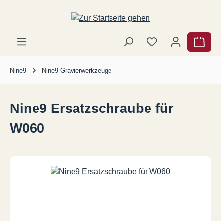
Zum Hauptinhalt springen
Ware
Nine9
Nine9 Gravierwerkzeuge
Nine9 Ersatzschraube für
W060
Bildergalerie überspringen