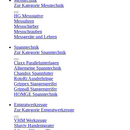
Messtechnik
Zur Kategorie Messtechnik
HG Messstative
Messuhren
Messschieber
Messschrauben
Messgeräte und Lehren
Spanntechnik
Zur Kategorie Spanntechnik
Claxx Parallelunterlagen
Allgemeine Spanntechnik
Chandox Spannfutter
RotoRi Ausdrehringe
Grippex Stangengreifer
Grippall Stangengreifer
HOMGE Spanntechnik
Entgratwerkzeuge
Zur Kategorie Entgratwerkzeuge
VHM Werkzeuge
Shaviv Handentgrater