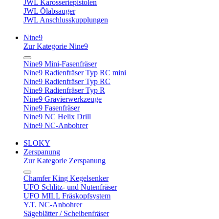
JWL Karosseriepistolen
JWL Ölabsauger
JWL Anschlusskupplungen
Nine9
Zur Kategorie Nine9
Nine9 Mini-Fasenfräser
Nine9 Radienfräser Typ RC mini
Nine9 Radienfräser Typ RC
Nine9 Radienfräser Typ R
Nine9 Gravierwerkzeuge
Nine9 Fasenfräser
Nine9 NC Helix Drill
Nine9 NC-Anbohrer
SLOKY
Zerspanung
Zur Kategorie Zerspanung
Chamfer King Kegelsenker
UFO Schlitz- und Nutenfräser
UFO MILL Fräskopfsystem
Y.T. NC-Anbohrer
Sägeblätter / Scheibenfräser