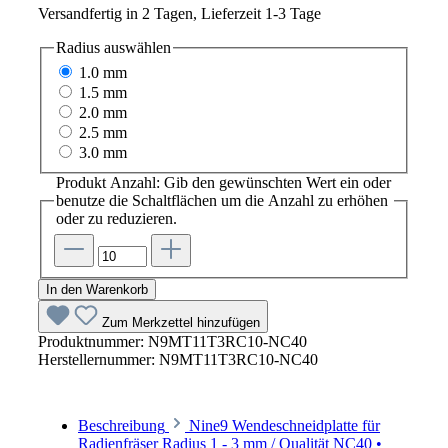
Versandfertig in 2 Tagen, Lieferzeit 1-3 Tage
Radius
auswählen
1.0 mm
1.5 mm
2.0 mm
2.5 mm
3.0 mm
Produkt Anzahl: Gib den gewünschten Wert ein oder
benutze die Schaltflächen um die Anzahl zu erhöhen
oder zu reduzieren.
In den Warenkorb
Zum Merkzettel hinzufügen
Produktnummer:
N9MT11T3RC10-NC40
Herstellernummer:
N9MT11T3RC10-NC40
Beschreibung
Nine9 Wendeschneidplatte für
Radienfräser Radius 1 - 3 mm / Qualität NC40 •