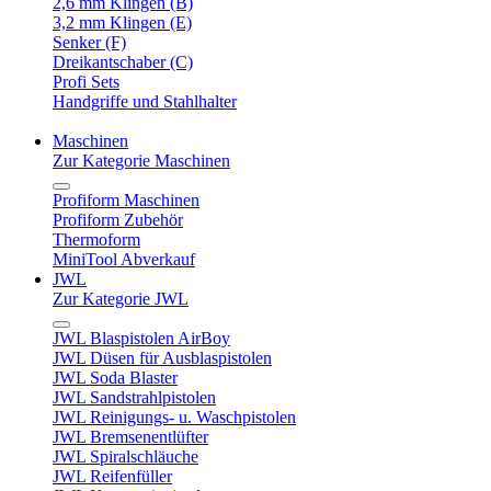
2,6 mm Klingen (B)
3,2 mm Klingen (E)
Senker (F)
Dreikantschaber (C)
Profi Sets
Handgriffe und Stahlhalter
Maschinen
Zur Kategorie Maschinen
Profiform Maschinen
Profiform Zubehör
Thermoform
MiniTool Abverkauf
JWL
Zur Kategorie JWL
JWL Blaspistolen AirBoy
JWL Düsen für Ausblaspistolen
JWL Soda Blaster
JWL Sandstrahlpistolen
JWL Reinigungs- u. Waschpistolen
JWL Bremsenentlüfter
JWL Spiralschläuche
JWL Reifenfüller