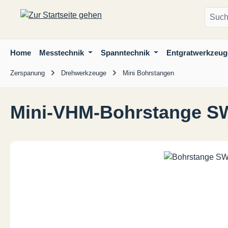
m Hauptinhalt springen
Zur Suche springen
Zur Hauptnavigation springen
Home
Messtechnik
Spanntechnik
Entgratwerkzeug
Zerspanung
Drehwerkzeuge
Mini Bohrstangen
Mini-VHM-Bohrstange S
Bildergalerie überspringen