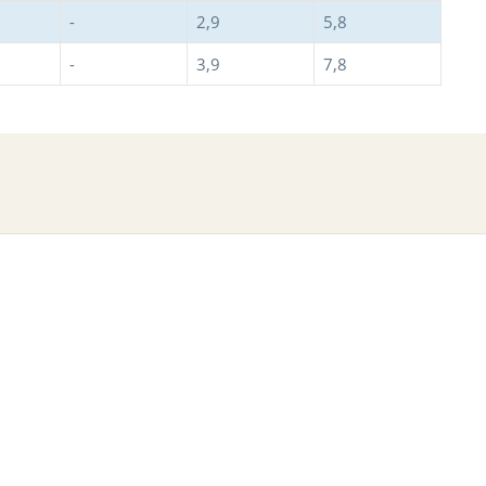
-
2,9
5,8
-
3,9
7,8