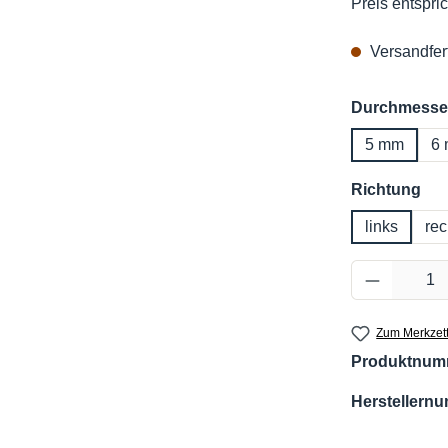
Preis entspric
Versandfert
Durchmesse
5 mm
6
au
Richtung
links
rec
Produkt 
Zum Merkzett
Produktnum
Herstellern