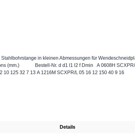
e Stahlbohrstange in kleinen Abmessungen für Wendeschneidp
SCXPR/L 05 10 8 110 26 6 11 A 1012K SCXPR/L 05 12 10 125 32 7 13 A 1216M SCXPR/L 05 16 12 150 40 9 16
Details