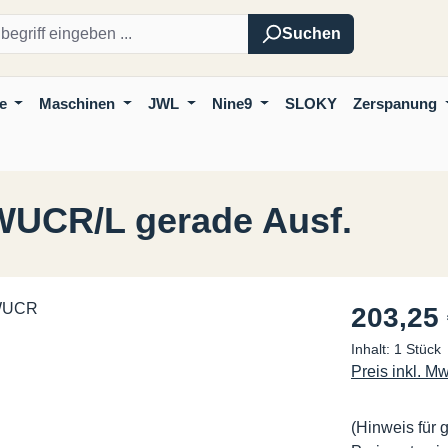
Suchen
e
Maschinen
JWL
Nine9
SLOKY
Zerspanung
WUCR/L gerade Ausf.
Regulärer Pre
203,25
Inhalt:
1 Stück
Preis inkl. M
(Hinweis für 