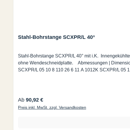
Stahl-Bohrstange SCXPR/L 40°
Stahl-Bohrstange SCXPR/L 40° mit i.K. Innengekühlt
ohne Wendeschneidplatte. Abmessungen | Dimensions (mm.) Bestell-Nr. d d1 l1 l2 f Dmin A 0608H SCXPR/L 05 8 6 100 20 4,5 8,5 CPMT/CPGT 05T1 A 0810J
Regulärer Preis:
Ab
90,92 €
Preis inkl. MwSt. zzgl. Versandkosten