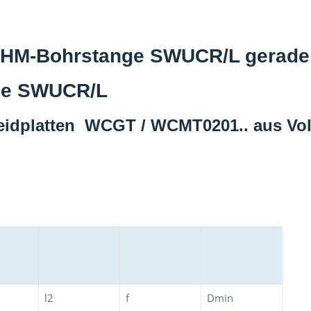
-VHM-Bohrstange SWUCR/L gerade 
nge SWUCR/L
idplatten WCGT / WCMT0201.. aus Voll
l2
f
Dmin