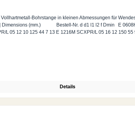
 Vollhartmetall-Bohrstange in kleinen Abmessungen für Wend
E 0810J SCXPR/L 05 10 8 110 36 6 11 E 1012K SCXPR/L 05 12 10 125 44 7 13 E 1216M SCXPR/L 05 16 12 
Details