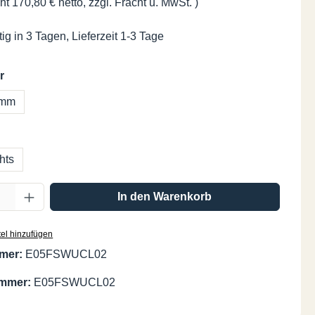
ht 170,80 € netto, zzgl. Fracht u. MwSt. )
ig in 3 Tagen, Lieferzeit 1-3 Tage
auswählen
r
 mm
swählen
hts
Anzahl: Gib den gewünschten Wert ein oder
In den Warenkorb
el hinzufügen
mer:
E05FSWUCL02
ummer:
E05FSWUCL02