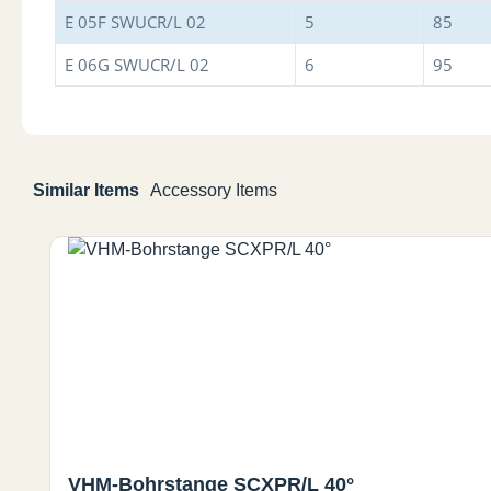
E 05F SWUCR/L 02
5
85
E 06G SWUCR/L 02
6
95
Similar Items
Accessory Items
Produktgalerie überspringen
VHM-Bohrstange SCXPR/L 40°