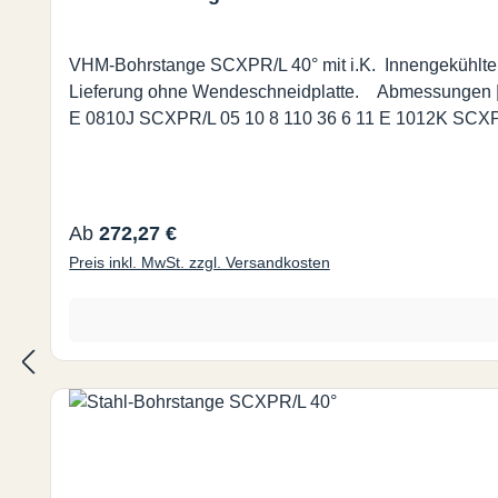
VHM-Bohrstange SCXPR/L 40° mit i.K. Innengekühlte
Lieferung ohne Wendeschneidplatte. Abmessungen | Dimensions (mm.) Bestell-Nr. d d1 l1 l2 f Dmin E 0608H SCXPR/L 05 8 6 100 28 4,5 8,5 CPMT/CPGT 05T1
Regulärer Preis:
Ab
272,27 €
Preis inkl. MwSt. zzgl. Versandkosten