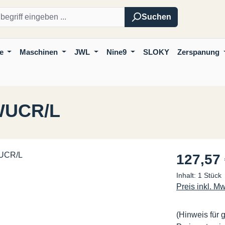
Suchen
e
Maschinen
JWL
Nine9
SLOKY
Zerspanung
WUCR/L
Regulärer Pre
127,57
Inhalt:
1 Stück
Preis inkl. M
(Hinweis für 