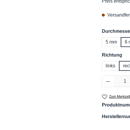
Preis entspric
Versandfert
Durchmesse
5 mm
6
au
Richtung
links
rec
Produkt 
Zum Merkzett
Produktnum
Herstellern