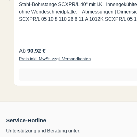
Stahl-Bohrstange SCXPR/L 40° mit i.K. Innengekühlt
ohne Wendeschneidplatte. Abmessungen | Dimensions (mm.) Bestell-Nr. d d1 l1 l2 f Dmin A 0608H SCXPR/L 05 8 6 100 20 4,5 8,5 CPMT/CPGT 05T1 A 0810J
Regulärer Preis:
Ab
90,92 €
Preis inkl. MwSt. zzgl. Versandkosten
Service-Hotline
Unterstützung und Beratung unter: