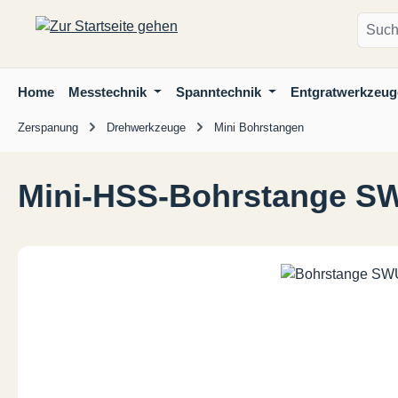
m Hauptinhalt springen
Zur Suche springen
Zur Hauptnavigation springen
Home
Messtechnik
Spanntechnik
Entgratwerkzeug
Zerspanung
Drehwerkzeuge
Mini Bohrstangen
Mini-HSS-Bohrstange S
Bildergalerie überspringen