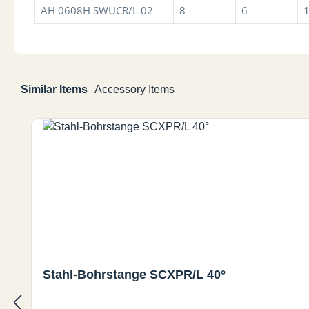
AH 0608H SWUCR/L 02
8
6
Similar Items
Accessory Items
Produktgalerie überspringen
Stahl-Bohrstange SCXPR/L 40°