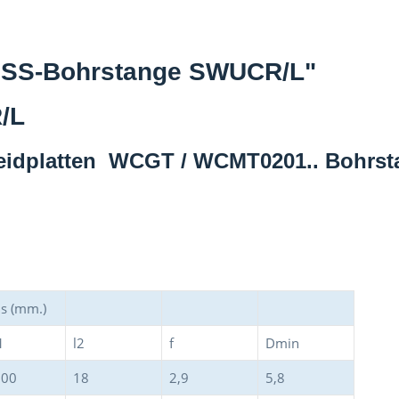
-HSS-Bohrstange SWUCR/L"
/L
eidplatten WCGT / WCMT0201.. Bohrst
s (mm.)
1
l2
f
Dmin
100
18
2,9
5,8