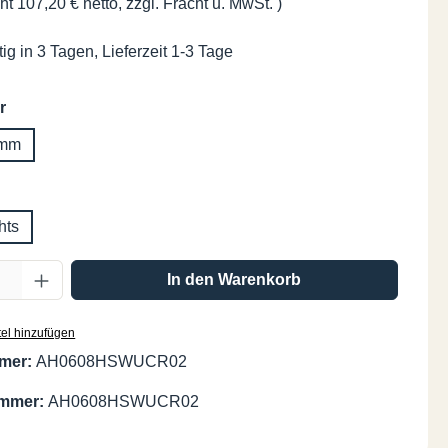
ht 107,20 € netto, zzgl. Fracht u. MwSt. )
ig in 3 Tagen, Lieferzeit 1-3 Tage
auswählen
r
 mm
swählen
hts
Anzahl: Gib den gewünschten Wert ein oder
In den Warenkorb
el hinzufügen
mer:
AH0608HSWUCR02
ummer:
AH0608HSWUCR02