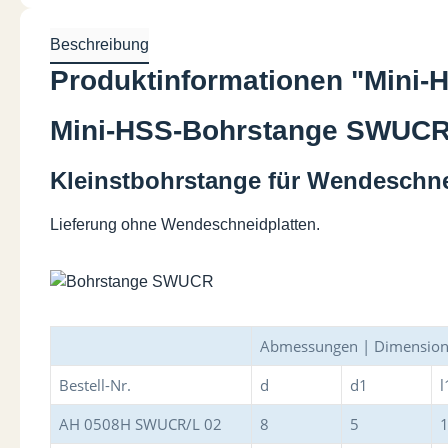
Beschreibung
Produktinformationen "Mini
Mini-HSS-Bohrstange SWUCR
Kleinstbohrstange für Wendeschn
Lieferung ohne Wendeschneidplatten.
Abmessungen | Dimension
Bestell-Nr.
d
d1
l
AH 0508H SWUCR/L 02
8
5