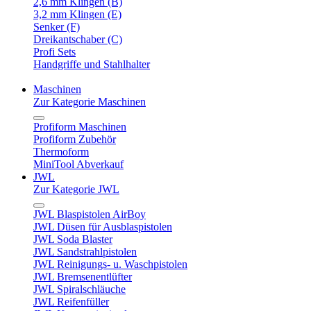
2,6 mm Klingen (B)
3,2 mm Klingen (E)
Senker (F)
Dreikantschaber (C)
Profi Sets
Handgriffe und Stahlhalter
Maschinen
Zur Kategorie Maschinen
Profiform Maschinen
Profiform Zubehör
Thermoform
MiniTool Abverkauf
JWL
Zur Kategorie JWL
JWL Blaspistolen AirBoy
JWL Düsen für Ausblaspistolen
JWL Soda Blaster
JWL Sandstrahlpistolen
JWL Reinigungs- u. Waschpistolen
JWL Bremsenentlüfter
JWL Spiralschläuche
JWL Reifenfüller