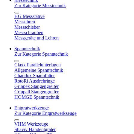
Messtechnik
Zur Kategorie Messtechnik
HG Messstative
Messuhren
Messschieber
Messschrauben
Messgeräte und Lehren
Spanntechnik
Zur Kategorie Spanntechnik
Claxx Parallelunterlagen
Allgemeine Spanntechnik
Chandox Spannfutter
RotoRi Ausdrehringe
Grippex Stangengreifer
Grippall Stangengreifer
HOMGE Spanntechnik
Entgratwerkzeuge
Zur Kategorie Entgratwerkzeuge
VHM Werkzeuge
Shaviv Handentgrater