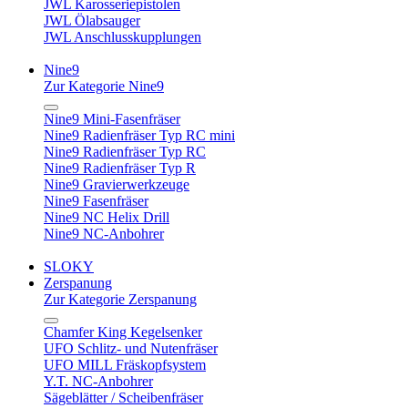
JWL Karosseriepistolen
JWL Ölabsauger
JWL Anschlusskupplungen
Nine9
Zur Kategorie Nine9
Nine9 Mini-Fasenfräser
Nine9 Radienfräser Typ RC mini
Nine9 Radienfräser Typ RC
Nine9 Radienfräser Typ R
Nine9 Gravierwerkzeuge
Nine9 Fasenfräser
Nine9 NC Helix Drill
Nine9 NC-Anbohrer
SLOKY
Zerspanung
Zur Kategorie Zerspanung
Chamfer King Kegelsenker
UFO Schlitz- und Nutenfräser
UFO MILL Fräskopfsystem
Y.T. NC-Anbohrer
Sägeblätter / Scheibenfräser