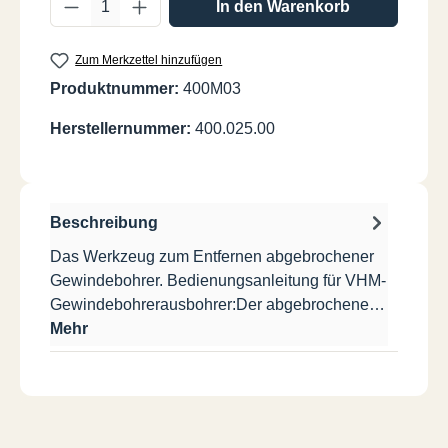
Produkt Anzahl: Gib den gewünschten Wer
In den Warenkorb
Zum Merkzettel hinzufügen
Produktnummer:
400M03
Herstellernummer:
400.025.00
Beschreibung
Das Werkzeug zum Entfernen abgebrochener
Gewindebohrer. Bedienungsanleitung für VHM-
Gewindebohrerausbohrer:Der abgebrochene…
Mehr