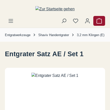
Zum Hauptinhalt springen
Ware
Entgratwerkzeuge
Shaviv Handentgrater
3,2 mm Klingen (E)
Entgrater Satz AE / Set 1
Bildergalerie überspringen