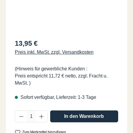
Regulärer Preis:
13,95 €
Preis inkl. MwSt. zzgl. Versandkosten
(Hinweis für gewerbliche Kunden :
Preis entspricht 11,72 € netto, zzgl. Fracht u.
MwSt. )
Sofort verfügbar, Lieferzeit: 1-3 Tage
Produkt Anzahl: Gib den gewünschten Wer
In den Warenkorb
Zum Merkzettel hinzufügen