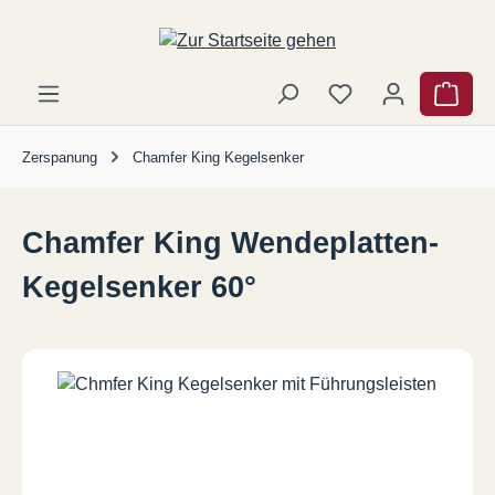
Zum Hauptinhalt springen
Ware
Zerspanung
Chamfer King Kegelsenker
Chamfer King Wendeplatten-
Kegelsenker 60°
Bildergalerie überspringen