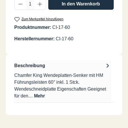
Produkt Anzahl: Gib den gewünschten Wer
In den Warenkorb
Zum Merkzettel hinzufügen
Produktnummer:
CI-17-60
Herstellernummer:
CI-17-60
Beschreibung
Chamfer King Wendeplatten-Senker mit HM
Führungsleisten 60° inkl. 1 Stck.
Wendeschneidplatte Eigenschaften Geeignet
für den…
Mehr