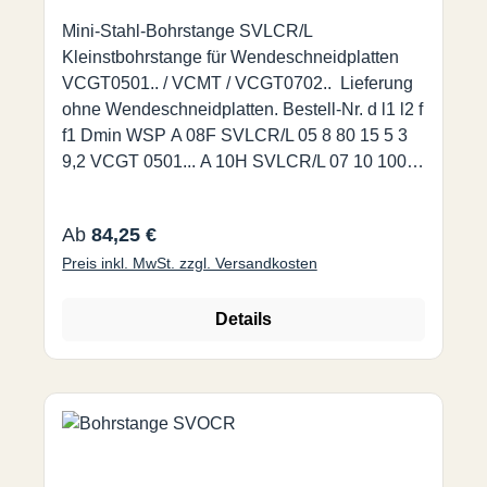
Mini-Stahl-Bohrstange SVLCR/L
Kleinstbohrstange für Wendeschneidplatten
VCGT0501.. / VCMT / VCGT0702.. Lieferung
ohne Wendeschneidplatten. Bestell-Nr. d l1 l2 f
f1 Dmin WSP A 08F SVLCR/L 05 8 80 15 5 3
9,2 VCGT 0501... A 10H SVLCR/L 07 10 100
22 7 5 12,5 VCMT/VCGT0702… A 12K
SVLCR/L 07 12 125 28 9 6 15,5 A 16M
Regulärer Preis:
Ab
84,25 €
SVLCR/L 07 16 150 36 11 5 19,5
Preis inkl. MwSt. zzgl. Versandkosten
Details