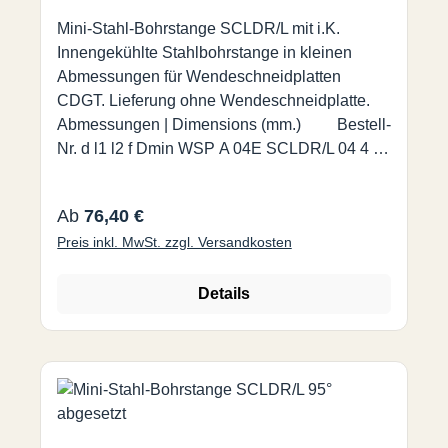
Mini-Stahl-Bohrstange SCLDR/L mit i.K.
Innengekühlte Stahlbohrstange in kleinen
Abmessungen für Wendeschneidplatten
CDGT. Lieferung ohne Wendeschneidplatte.
Abmessungen | Dimensions (mm.) Bestell-
Nr. d l1 l2 f Dmin WSP A 04E SCLDR/L 04 4 70
- 2,4 4,8 CDGT 0401… A 05E SCLDR/L 04 5
70 - 2,9 5,8 A 06F SCLDR/L 04 6 80 - 3,4 6,8
Regulärer Preis:
Ab
76,40 €
Preis inkl. MwSt. zzgl. Versandkosten
Details