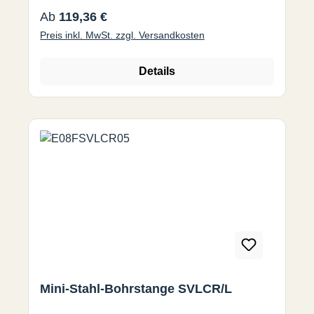
13 VCMT/VCGT 0702 A 12L SVJCR/L 07 12
Regulärer Preis:
Ab
119,36 €
140 18 2 13
Preis inkl. MwSt. zzgl. Versandkosten
Details
Mini-Stahl-Bohrstange SVLCR/L