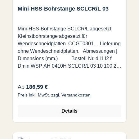
Mini-HSS-Bohrstange SCLCR/L 03
Mini-HSS-Bohrstange SCLCR/L abgesetzt
Kleinstbohrstange abgesetzt für
Wendeschneidplatten CCGT0301... Lieferung
ohne Wendeschneidplatten. Abmessungen |
Dimensions (mm.) Bestell-Nr. d l1 l2 f
Dmin WSP AH 0410H SCLCR/L 03 10 100 24
2,5 5 CCGT0301.. AH 0610H SCLCR/L 03 10
100 24 2,5 7 CCGT0301..
Regulärer Preis:
Ab
186,59 €
Preis inkl. MwSt. zzgl. Versandkosten
Details