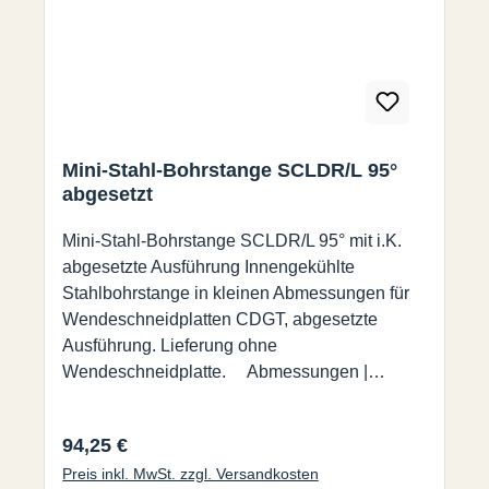
Mini-Stahl-Bohrstange SCLDR/L 95°
abgesetzt
Mini-Stahl-Bohrstange SCLDR/L 95° mit i.K.
abgesetzte Ausführung Innengekühlte
Stahlbohrstange in kleinen Abmessungen für
Wendeschneidplatten CDGT, abgesetzte
Ausführung. Lieferung ohne
Wendeschneidplatte. Abmessungen |
Dimensions (mm.) Bestell-Nr. d d1 l1 l2 f
Dmin WSP A 0408H SCLDR/L 04 8 4 100 16
Regulärer Preis:
94,25 €
2,4 4,8 CDGT 0401… A 0508H SCLDR/L 04 8
Preis inkl. MwSt. zzgl. Versandkosten
5 100 20 2,9 5,8 A 0608H SCLDR/L 04 8 6 100