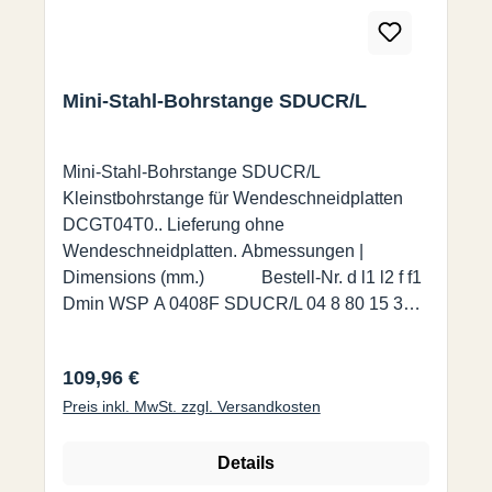
Mini-Stahl-Bohrstange SDUCR/L
Mini-Stahl-Bohrstange SDUCR/L
Kleinstbohrstange für Wendeschneidplatten
DCGT04T0.. Lieferung ohne
Wendeschneidplatten. Abmessungen |
Dimensions (mm.) Bestell-Nr. d l1 l2 f f1
Dmin WSP A 0408F SDUCR/L 04 8 80 15 3
1,5 5,6 DCGT 04T0...
Regulärer Preis:
109,96 €
Preis inkl. MwSt. zzgl. Versandkosten
Details