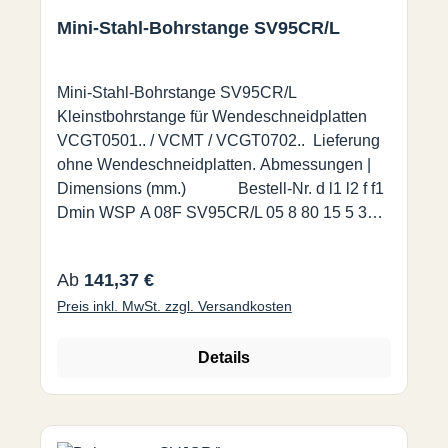
Mini-Stahl-Bohrstange SV95CR/L
Mini-Stahl-Bohrstange SV95CR/L
Kleinstbohrstange für Wendeschneidplatten
VCGT0501.. / VCMT / VCGT0702.. Lieferung
ohne Wendeschneidplatten. Abmessungen |
Dimensions (mm.) Bestell-Nr. d l1 l2 f f1
Dmin WSP A 08F SV95CR/L 05 8 80 15 5 3
9,2 VCGT0501 A 10H SV95CR/L 07 10 100 22
7 3 12,5 VCGT/VCMT 0702 A 12K SV95CR/L
Regulärer Preis:
Ab
141,37 €
07 12 125 28 9 3 15,5 A 16M SV95CR/L 07 16
Preis inkl. MwSt. zzgl. Versandkosten
150 36 11 3 19,5
Details