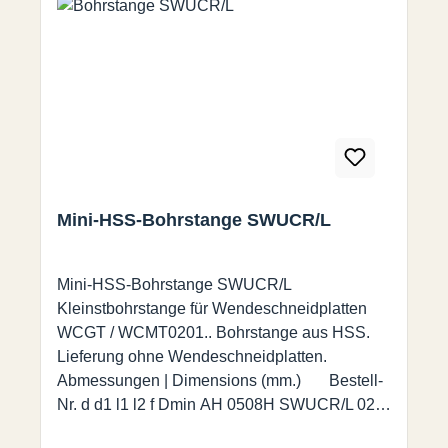
Mini-HSS-Bohrstange SWUCR/L
Mini-HSS-Bohrstange SWUCR/L
Kleinstbohrstange für Wendeschneidplatten
WCGT / WCMT0201.. Bohrstange aus HSS.
Lieferung ohne Wendeschneidplatten.
Abmessungen | Dimensions (mm.) Bestell-
Nr. d d1 l1 l2 f Dmin AH 0508H SWUCR/L 02 8
5 100 18 2,9 5,8 AH 0608H SWUCR/L 02 8 6