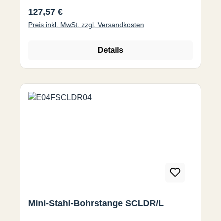
100 24 3,9 7,8
Regulärer Preis:
127,57 €
Preis inkl. MwSt. zzgl. Versandkosten
Details
Mini-Stahl-Bohrstange SCLDR/L