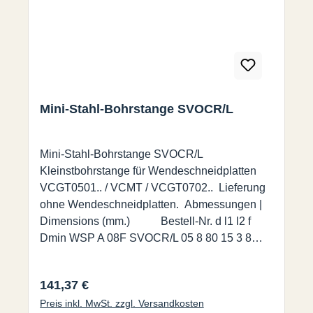
Mini-Stahl-Bohrstange SVOCR/L
Mini-Stahl-Bohrstange SVOCR/L
Kleinstbohrstange für Wendeschneidplatten
VCGT0501.. / VCMT / VCGT0702.. Lieferung
ohne Wendeschneidplatten. Abmessungen |
Dimensions (mm.) Bestell-Nr. d l1 l2 f
Dmin WSP A 08F SVOCR/L 05 8 80 15 3 8
VCGT 0501 A 10H SVOCR/L 07 10 100 - 5,5
11 VCMT/VCGT 0702
Regulärer Preis:
141,37 €
Preis inkl. MwSt. zzgl. Versandkosten