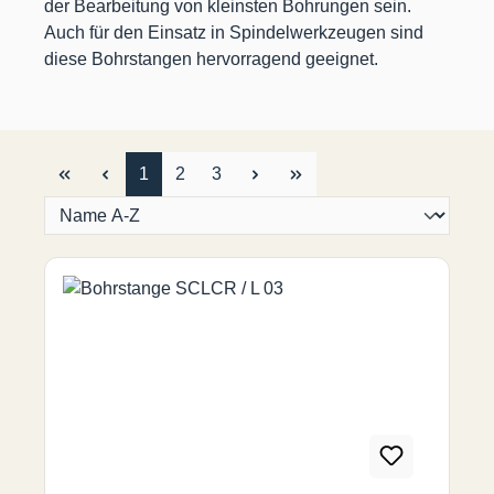
der Bearbeitung von kleinsten Bohrungen sein.
Auch für den Einsatz in Spindelwerkzeugen sind
diese Bohrstangen hervorragend geeignet.
Seite
Seite
Seite
1
2
3