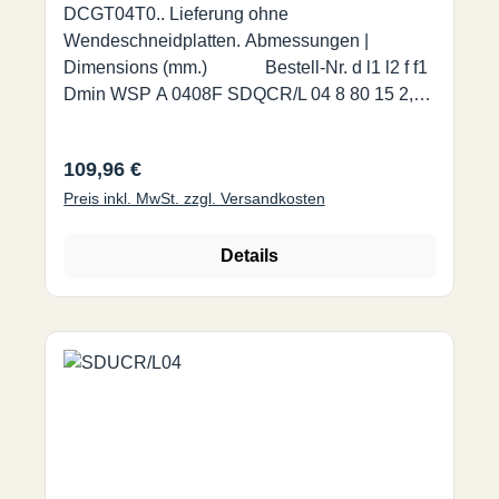
DCGT04T0.. Lieferung ohne
Wendeschneidplatten. Abmessungen |
Dimensions (mm.) Bestell-Nr. d l1 l2 f f1
Dmin WSP A 0408F SDQCR/L 04 8 80 15 2,6
1,1 5,2 DCGT 04T0...
Regulärer Preis:
109,96 €
Preis inkl. MwSt. zzgl. Versandkosten
Details