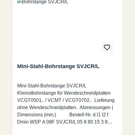
Mini-Stahl-Bohrstange SVJCR/L
Mini-Stahl-Bohrstange SVJCR/L
Kleinstbohrstange für Wendeschneidplatten
VCGT0501.. / VCMT / VCGT0702.. Lieferung
ohne Wendeschneidplatten. Abmessungen |
Dimensions (mm.) Bestell-Nr. d l1 l2 f
Dmin WSP A 08F SVJCR/L 05 8 80 15 3 8
VCGT 0501 A 10K SVJCR/L 07 10 125 18 1,5