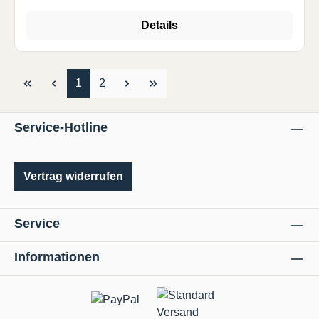
Details
Seite
Seite
1
2
Service-Hotline
Vertrag widerrufen
Service
Informationen