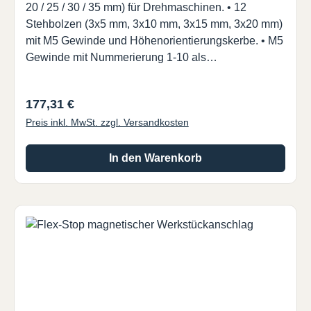
20 / 25 / 30 / 35 mm) für Drehmaschinen. • 12
NC125/160, NC125/160H, EL125/160,
Stehbolzen (3x5 mm, 3x10 mm, 3x15 mm, 3x20 mm)
KNC125/160• KESEL CNC125/160• RÖHM
mit M5 Gewinde und Höhenorientierungskerbe. • M5
RKE125/160, RKE-L125/160, RKE-U125/160, RKG-
Gewinde mit Nummerierung 1-10 als
L125/160, RKE-LV125/160• WNT NCG 125/160,
Positionierungshilfe der Höhenelemente. • Durch
DSG4 125, HDG2 125/160, 1-15G 125, ZSG4
Abfräsen der Stege bis Backenbreite 55 mm möglich
125/160, ESG4 125/160
Regulärer Preis:
177,31 €
(siehe Maße n) .
Preis inkl. MwSt. zzgl. Versandkosten
In den Warenkorb