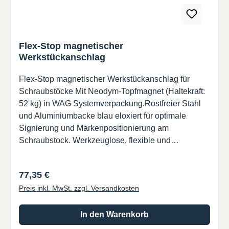
Flex-Stop magnetischer
Werkstückanschlag
Flex-Stop magnetischer Werkstückanschlag für
Schraubstöcke Mit Neodym-Topfmagnet (Haltekraft:
52 kg) in WAG Systemverpackung.Rostfreier Stahl
und Aluminiumbacke blau eloxiert für optimale
Signierung und Markenpositionierung am
Schraubstock. Werkzeuglose, flexible und
universelle Werkstückpositionierung im
Schraubstock in kürzester Zeit.
Regulärer Preis:
77,35 €
Preis inkl. MwSt. zzgl. Versandkosten
In den Warenkorb