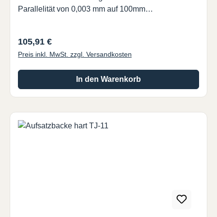
Parallelität von 0,003 mm auf 100mm
ABCDEFGGewichtArt.-Nr. 65 25 32 - - 20 0-20 0,3
VL-10 Alle Angaben in mm bzw. kg
Regulärer Preis:
105,91 €
Preis inkl. MwSt. zzgl. Versandkosten
In den Warenkorb