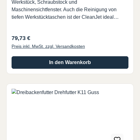
Werkstück, Schraubstock und
Maschinensichtfenster. Auch die Reinigung von
tiefen Werkstücktaschen ist der CleanJet ideal
geeignet.Reinigen Sie Ihren Schraubstock, Ihr
Werkstück und Ihre Maschine
Regulärer Preis:
79,73 €
automatisiertProzessstabilität durch automatisierte
Preis inkl. MwSt. zzgl. Versandkosten
ReinigungReinigung mit Kühlschmiermittel oder
Druckluft möglichUnkompliziert: nutzen Sie eine
vorhandene Weldonaufnahme für
In den Warenkorb
Schaftdurchmesser 16 mm. Drehzahl: max. 60
RPMKühlschmiermittel: max. 40 barDruckluft: 6
barBohrungen: 1x radial, 2x axial