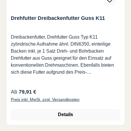
Drehfutter Dreibackenfutter Guss K11
Dreibackenfutter, Drehfutter Guss Typ K11
zylindrische Aufnahme ähnl. DIN6350, einteilige
Backen inkl. je 1 Satz Dreh- und Bohrbacken
Drehfutter aus Guss geeignet für den Einsatz auf
konventionellen Drehmaschinen. Ebenfalls bieten
sich diese Futter aufgrund des Preis-
Leistungsverhältnis hervorragend für stationäre
Spannvorrichtungen in der Serienfertigung an.
Regulärer Preis:
Ab
79,91 €
Material: Guss inkl. je 1 Satz Dreh- und Bohrbacken
Preis inkl. MwSt. zzgl. Versandkosten
weiche Blockbacken als Zubehör ab Lager lieferbar
DD1D2D3HH1H2hz-dNMU/minGewichtArt.-Nr. 80
55 66 16 66,5 50 - 4 3-M6 40 4000 1,9 K11-80 100
Details
72 84 22 74,5 55 - 3 3-M8 60 3500 3,2 K11-100 125
95 108 30 84,5 58 - 4 3-M8 100 3000 5 K11-125