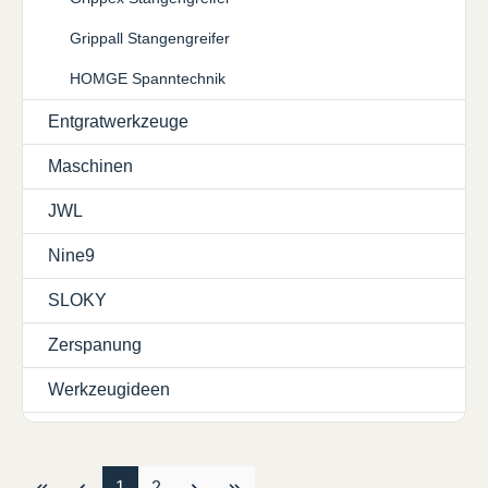
Grippall Stangengreifer
HOMGE Spanntechnik
Entgratwerkzeuge
Maschinen
JWL
Nine9
SLOKY
Zerspanung
Werkzeugideen
Seite
Seite
1
2