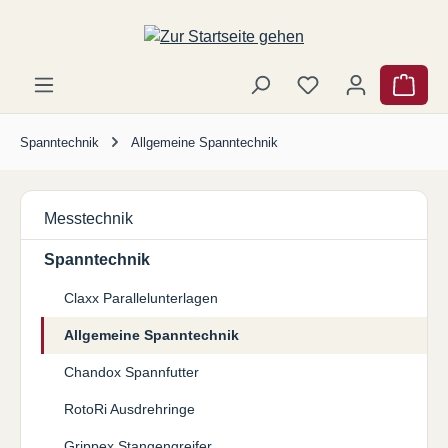
Zum Hauptinhalt springen
Ware
Spanntechnik
Allgemeine Spanntechnik
Messtechnik
Spanntechnik
Claxx Parallelunterlagen
Allgemeine Spanntechnik
Chandox Spannfutter
RotoRi Ausdrehringe
Grippex Stangengreifer