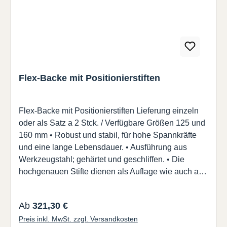
Flex-Backe mit Positionierstiften
Flex-Backe mit Positionierstiften Lieferung einzeln
oder als Satz a 2 Stck. / Verfügbare Größen 125 und
160 mm • Robust und stabil, für hohe Spannkräfte
und eine lange Lebensdauer. • Ausführung aus
Werkzeugstahl; gehärtet und geschliffen. • Die
hochgenauen Stifte dienen als Auflage wie auch als
Werkstückanschlag. • Wartungsarm (regelmäßig mit
Öl leichtgängig halten). • Einfachste Bedienung über
Regulärer Preis:
Ab
321,30 €
Standard-Druckluftpistole• Ventile an beiden
Preis inkl. MwSt. zzgl. Versandkosten
Stirnseiten für höchste Bedienerfreundlichkeit. •