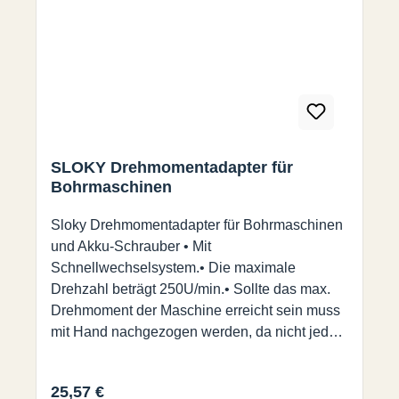
SLOKY Drehmomentadapter für
Bohrmaschinen
Sloky Drehmomentadapter für Bohrmaschinen
und Akku-Schrauber • Mit
Schnellwechselsystem.• Die maximale
Drehzahl beträgt 250U/min.• Sollte das max.
Drehmoment der Maschine erreicht sein muss
mit Hand nachgezogen werden, da nicht jede
Maschine für höhere Drehmomente ausgelegt
ist.
Regulärer Preis:
25,57 €