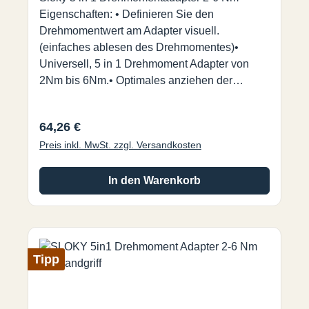
Eigenschaften: • Definieren Sie den
Drehmomentwert am Adapter visuell.
(einfaches ablesen des Drehmomentes)•
Universell, 5 in 1 Drehmoment Adapter von
2Nm bis 6Nm.• Optimales anziehen der
Schraube gewährleistet.• Einfache Anwendung
bei verschiedenen Anforderungen.• Nicht zum
Regulärer Preis:
64,26 €
lösen geeignet.
Preis inkl. MwSt. zzgl. Versandkosten
In den Warenkorb
Tipp