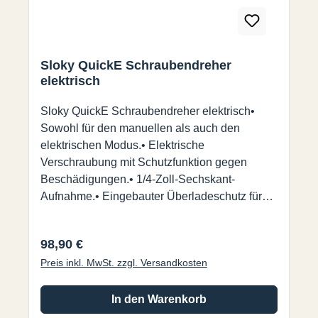
Sloky QuickE Schraubendreher
elektrisch
Sloky QuickE Schraubendreher elektrisch•
Sowohl für den manuellen als auch den
elektrischen Modus.• Elektrische
Verschraubung mit Schutzfunktion gegen
Beschädigungen.• 1/4-Zoll-Sechskant-
Aufnahme.• Eingebauter Überladeschutz für
die Batterie.• Rotationsmodus: Im
Uhrzeigersinn und gegen den Uhrzeigersinn.•
Regulärer Preis:
98,90 €
LED-Licht und Micro-USB-
Preis inkl. MwSt. zzgl. Versandkosten
Ladeanschluss.Kompatibel mit Sloky
Drehmomentadaptern(Lieferung erfolgt ohne
Drehmomentadapter)Besonderheit:•
In den Warenkorb
Drehmomentadapter ist von 0,6~6,0 Nm