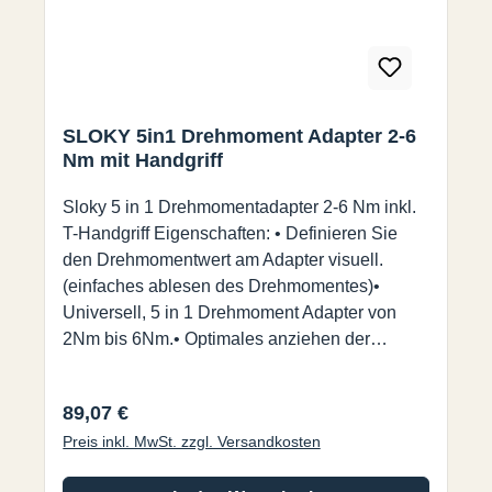
SLOKY 5in1 Drehmoment Adapter 2-6
Nm mit Handgriff
Sloky 5 in 1 Drehmomentadapter 2-6 Nm inkl.
T-Handgriff Eigenschaften: • Definieren Sie
den Drehmomentwert am Adapter visuell.
(einfaches ablesen des Drehmomentes)•
Universell, 5 in 1 Drehmoment Adapter von
2Nm bis 6Nm.• Optimales anziehen der
Schraube gewährleistet.• Einfache Anwendung
bei verschiedenen Anforderungen.• Nicht zum
Regulärer Preis:
89,07 €
lösen geeignet.
Preis inkl. MwSt. zzgl. Versandkosten