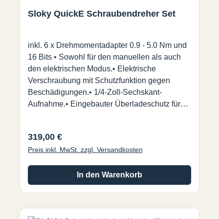
Sloky QuickE Schraubendreher Set
inkl. 6 x Drehmomentadapter 0.9 - 5.0 Nm und
16 Bits • Sowohl für den manuellen als auch
den elektrischen Modus.• Elektrische
Verschraubung mit Schutzfunktion gegen
Beschädigungen.• 1/4-Zoll-Sechskant-
Aufnahme.• Eingebauter Überladeschutz für
die Batterie.• Rotationsmodus: Im
Uhrzeigersinn und gegen den Uhrzeigersinn.•
Regulärer Preis:
319,00 €
LED-Licht und Micro-USB-Ladeanschluss.
Preis inkl. MwSt. zzgl. Versandkosten
Weitere Infos in diesem PDF.
In den Warenkorb