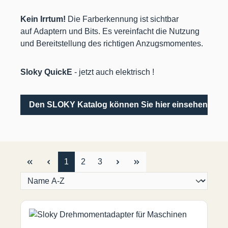
Kein Irrtum!
Die Farberkennung ist sichtbar
auf Adaptern und Bits. Es vereinfacht die Nutzung
und Bereitstellung des richtigen Anzugsmomentes.
Sloky QuickE
- jetzt auch elektrisch !
Den SLOKY Katalog können Sie hier einsehen (PDF
Seite
Seite
Seite
1
2
3