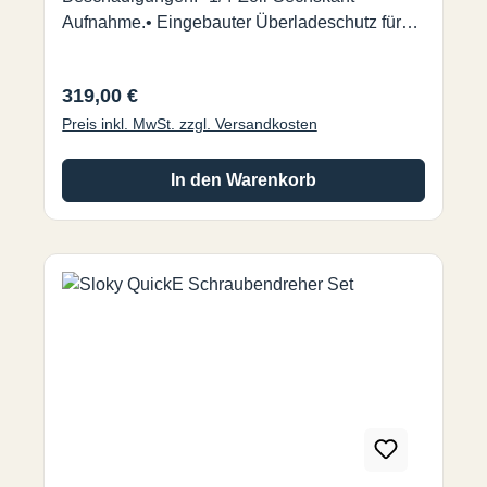
Aufnahme.• Eingebauter Überladeschutz für
die Batterie.• Rotationsmodus: Im
Uhrzeigersinn und gegen den Uhrzeigersinn.•
Regulärer Preis:
319,00 €
LED-Licht und Micro-USB-
Preis inkl. MwSt. zzgl. Versandkosten
Ladeanschluss.Weitere Infos in diesem PDF.
In den Warenkorb