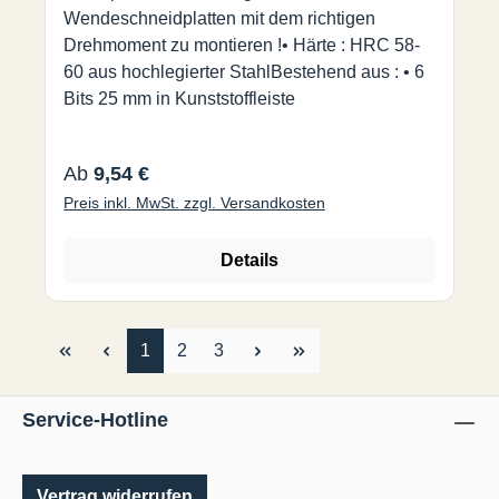
Wendeschneidplatten mit dem richtigen
Drehmoment zu montieren !• Härte : HRC 58-
60 aus hochlegierter StahlBestehend aus : • 6
Bits 25 mm in Kunststoffleiste
Regulärer Preis:
Ab
9,54 €
Preis inkl. MwSt. zzgl. Versandkosten
Details
Seite
Seite
Seite
1
2
3
Service-Hotline
Vertrag widerrufen