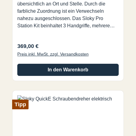
übersichtlich an Ort und Stelle. Durch die
farbliche Zuordnung ist ein Verwechseln
nahezu ausgeschlossen. Das Sloky Pro
Station Kit beinhaltet 3 Handgriffe, mehrere
Drehmomentadapter und die gängigsten Bits in
Torx, Hex und TorxPlus Ausführung.
Regulärer Preis:
369,00 €
Wendeplattenwechsel auf professionelle Art
Preis inkl. MwSt. zzgl. Versandkosten
und Weise, immer mit dem richtigen
Drehmoment.
In den Warenkorb
Tipp