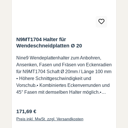
N9MT1704 Halter für
Wendeschneidplatten Ø 20
Nine9 Wendeplattenhalter zum Anbohren,
Ansenken, Fasen und Fräsen von Eckenradien
für N9MT1704 Schaft Ø 20mm / Länge 100 mm
• Höhere Schnittgeschwindigkeit und
Vorschub.• Kombiniertes Eckenverrunden und
45° Fasen mit demselben Halter möglich.•
Verschiedene (auch Eckenradius) WSP
(N9MT1704) passen auf den gleichen Halter.
Regulärer Preis:
171,69 €
Lieferung erfolgt ohne Wendeschneidplatte !
Preis inkl. MwSt. zzgl. Versandkosten