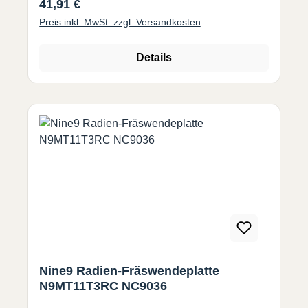
Regulärer Preis:
41,91 €
Gusseisen.• WSP präzisions geschliffen. Gute
Preis inkl. MwSt. zzgl. Versandkosten
Wiederholgenauigkeit.• Jede
Wendeschneidplatte hat 2 Schneiden. Bitte
Radius wählen.
Details
Nine9 Radien-Fräswendeplatte
N9MT11T3RC NC9036