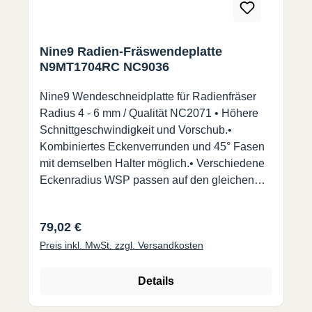
Nine9 Radien-Fräswendeplatte
N9MT1704RC NC9036
Nine9 Wendeschneidplatte für Radienfräser
Radius 4 - 6 mm / Qualität NC2071 • Höhere
Schnittgeschwindigkeit und Vorschub.•
Kombiniertes Eckenverrunden und 45° Fasen
mit demselben Halter möglich.• Verschiedene
Eckenradius WSP passen auf den gleichen
Halter. (99616-22 und 99616-22-25) NC9036 :•
Für Nicht-Eisen-Material, wie Aluminium, Acryl,
Regulärer Preis:
79,02 €
Titan, Messing, Kupfer und Edelstahl.• Eine
Preis inkl. MwSt. zzgl. Versandkosten
hoch positive Geometrie und scharfe
Schneidkante produziert hervorragende
Oberflächengüten.• Jede Wendeschneidplatte
Details
hat 2 Schneiden. Bitte Radius wählen.