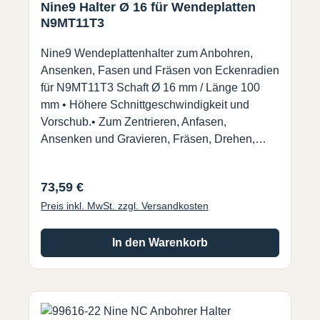
Nine9 Halter Ø 16 für Wendeplatten
N9MT11T3
Nine9 Wendeplattenhalter zum Anbohren,
Ansenken, Fasen und Fräsen von Eckenradien
für N9MT11T3 Schaft Ø 16 mm / Länge 100
mm • Höhere Schnittgeschwindigkeit und
Vorschub.• Zum Zentrieren, Anfasen,
Ansenken und Gravieren, Fräsen, Drehen,
Verrunden.• Kombiniertes Eckenverrunden und
45° Fasen mit demselben Halter möglich.•
Regulärer Preis:
73,59 €
Verschiedene (auch Eckenradius) WSP
Preis inkl. MwSt. zzgl. Versandkosten
(N9MT11T3) passen auf den gleichen Halter.
Lieferung erfolgt ohne Wendeschneidplatte !
In den Warenkorb