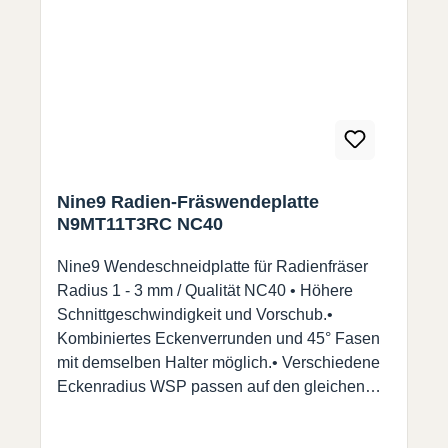
Nine9 Radien-Fräswendeplatte
N9MT11T3RC NC40
Nine9 Wendeschneidplatte für Radienfräser
Radius 1 - 3 mm / Qualität NC40 • Höhere
Schnittgeschwindigkeit und Vorschub.•
Kombiniertes Eckenverrunden und 45° Fasen
mit demselben Halter möglich.• Verschiedene
Eckenradius WSP passen auf den gleichen
Halter. (99616-14 und 99616-14-12) NC40 : •
Geeignet für alle ungehärteten Stähle und