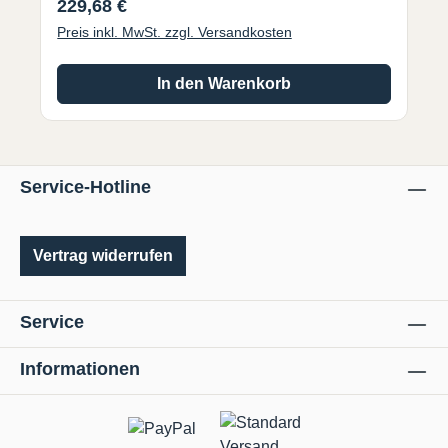
Regulärer Preis:
229,68 €
Lieferung erfolgt ohne Wendeschneidplatte !
Preis inkl. MwSt. zzgl. Versandkosten
In den Warenkorb
Service-Hotline
Vertrag widerrufen
Service
Informationen