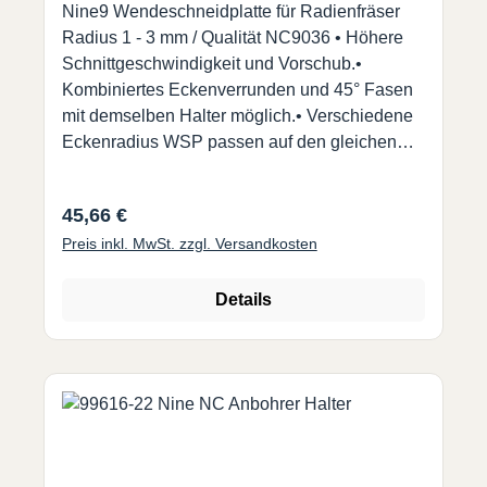
Nine9 Wendeschneidplatte für Radienfräser
Radius 1 - 3 mm / Qualität NC9036 • Höhere
Schnittgeschwindigkeit und Vorschub.•
Kombiniertes Eckenverrunden und 45° Fasen
mit demselben Halter möglich.• Verschiedene
Eckenradius WSP passen auf den gleichen
Halter. (99616-14 und 99616-14-12) NC9036 :•
Für Nicht-Eisen-Material, wie Aluminium, Acryl,
Regulärer Preis:
45,66 €
Titan, Messing, Kupfer und Edelstahl.• Eine
Preis inkl. MwSt. zzgl. Versandkosten
hoch positive Geometrie und scharfe
Schneidkante produziert hervorragende
Oberflächengüten.• Jede Wendeschneidplatte
Details
hat 2 Schneiden. Bitte Radius wählen.