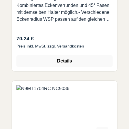
Kombiniertes Eckenverrunden und 45° Fasen
mit demselben Halter möglich.• Verschiedene
Eckenradius WSP passen auf den gleichen
Halter. (99616-22 und 99616-22-25) NC2071 :
• Geeignet für alle ungehärteten Stähle und
Regulärer Preis:
70,24 €
Gusseisen.• WSP präzisions geschliffen. Gute
Preis inkl. MwSt. zzgl. Versandkosten
Wiederholgenauigkeit.• Jede
Wendeschneidplatte hat 2 Schneiden. Bitte
Radius wählen.
Details