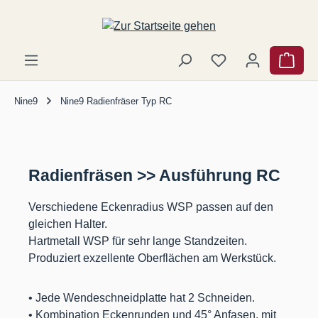
Zum Hauptinhalt springen
Ware
Nine9
Nine9 Radienfräser Typ RC
Radienfräsen >> Ausführung RC
Verschiedene Eckenradius WSP passen auf den
gleichen Halter.
Hartmetall WSP für sehr lange Standzeiten.
Produziert exzellente Oberflächen am Werkstück.
• Jede Wendeschneidplatte hat 2 Schneiden.
• Kombination Eckenrunden und 45° Anfasen, mit