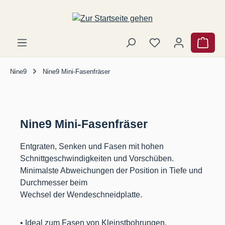
Zum Hauptinhalt springen
Ware
Nine9
Nine9 Mini-Fasenfräser
Nine9 Mini-Fasenfräser
Entgraten, Senken und Fasen mit hohen
Schnittgeschwindigkeiten und Vorschüben.
Minimalste Abweichungen der Position in Tiefe und
Durchmesser beim
Wechsel der Wendeschneidplatte.
• Ideal zum Fasen von Kleinstbohrungen.