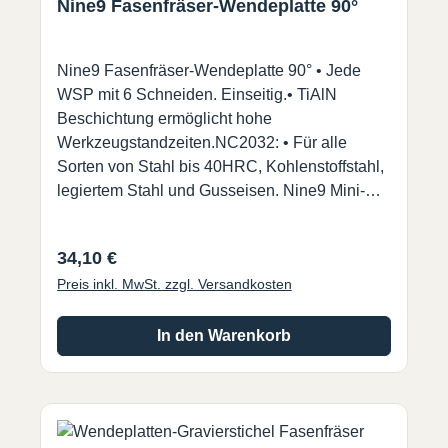
Nine9 Fasenfräser-Wendeplatte 90°
Nine9 Fasenfräser-Wendeplatte 90° • Jede
WSP mit 6 Schneiden. Einseitig.• TiAlN
Beschichtung ermöglicht hohe
Werkzeugstandzeiten.NC2032: • Für alle
Sorten von Stahl bis 40HRC, Kohlenstoffstahl,
legiertem Stahl und Gusseisen. Nine9 Mini-
Fasenfräser zum Entgraten und Fasen mit
hohen Schnittgeschwindigkeiten und
Regulärer Preis:
34,10 €
Vorschüben. Minimalste Abweichungen der
Preis inkl. MwSt. zzgl. Versandkosten
Position in Tiefe und Durchmesser
beim Wechsel der WSP.
In den Warenkorb