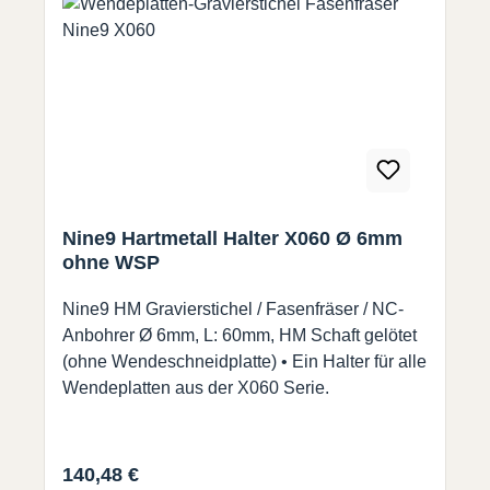
Nine9 Hartmetall Halter X060 Ø 6mm
ohne WSP
Nine9 HM Gravierstichel / Fasenfräser / NC-
Anbohrer Ø 6mm, L: 60mm, HM Schaft gelötet
(ohne Wendeschneidplatte) • Ein Halter für alle
Wendeplatten aus der X060 Serie.
Regulärer Preis:
140,48 €