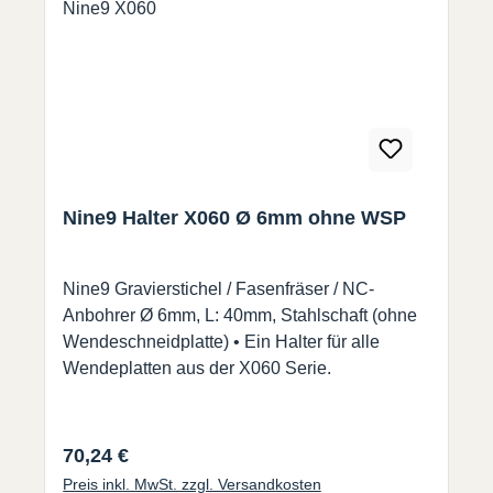
Nine9 Halter X060 Ø 6mm ohne WSP
Nine9 Gravierstichel / Fasenfräser / NC-
Anbohrer Ø 6mm, L: 40mm, Stahlschaft (ohne
Wendeschneidplatte) • Ein Halter für alle
Wendeplatten aus der X060 Serie.
Regulärer Preis:
70,24 €
Preis inkl. MwSt. zzgl. Versandkosten