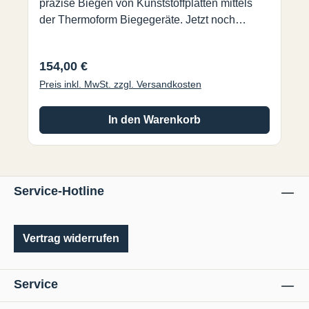
präzise Biegen von Kunststoffplatten mittels
der Thermoform Biegegeräte. Jetzt noch
präziser und robuster mit einem Rahmen aus
Aluminiumprofilen.
Regulärer Preis:
154,00 €
Preis inkl. MwSt. zzgl. Versandkosten
In den Warenkorb
Service-Hotline
Vertrag widerrufen
Service