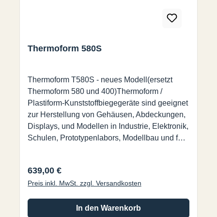
Thermoform 580S
Thermoform T580S - neues Modell(ersetzt
Thermoform 580 und 400)Thermoform /
Plastiform-Kunststoffbiegegeräte sind geeignet
zur Herstellung von Gehäusen, Abdeckungen,
Displays, und Modellen in Industrie, Elektronik,
Schulen, Prototypenlabors, Modellbau und für
den ambitionierten Maker. Die preiswerten
Plastiform Geräte erwärmen Kunststoffplatten
Regulärer Preis:
639,00 €
(Thermoplaste) bis ungefähr 5 mm Dicke über
Preis inkl. MwSt. zzgl. Versandkosten
einen schmalen Bereich. Dadurch können
diese anschließend in einen beliebigen Winkel
gebogen werden und behalten nach kurzem
In den Warenkorb