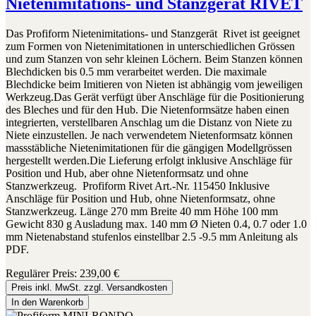
Nietenimitations- und Stanzgerät RIVET
Das Profiform Nietenimitations- und Stanzgerät Rivet ist geeignet
zum Formen von Nietenimitationen in unterschiedlichen Grössen
und zum Stanzen von sehr kleinen Löchern. Beim Stanzen können
Blechdicken bis 0.5 mm verarbeitet werden. Die maximale
Blechdicke beim Imitieren von Nieten ist abhängig vom jeweiligen
Werkzeug.Das Gerät verfügt über Anschläge für die Positionierung
des Bleches und für den Hub. Die Nietenformsätze haben einen
integrierten, verstellbaren Anschlag um die Distanz von Niete zu
Niete einzustellen. Je nach verwendetem Nietenformsatz können
massstäbliche Nietenimitationen für die gängigen Modellgrössen
hergestellt werden.Die Lieferung erfolgt inklusive Anschläge für
Position und Hub, aber ohne Nietenformsatz und ohne
Stanzwerkzeug. Profiform Rivet Art.-Nr. 115450 Inklusive
Anschläge für Position und Hub, ohne Nietenformsatz, ohne
Stanzwerkzeug. Länge 270 mm Breite 40 mm Höhe 100 mm
Gewicht 830 g Ausladung max. 140 mm Ø Nieten 0.4, 0.7 oder 1.0
mm Nietenabstand stufenlos einstellbar 2.5 -9.5 mm Anleitung als
PDF.
Regulärer Preis:
239,00 €
Preis inkl. MwSt. zzgl. Versandkosten
In den Warenkorb