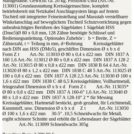
Stahlgehäuse. Gewicht: ca. 20 kg. Profiform Ultra (Art.-Nr.
113001) Grundausstattung Kreissägemaschine, komplett
betriebsbereit mit Netzkabel Anschlagsystem längs auf festem
Tischteil mit integrierter Feineinstellung und Massstab verstellbarer
Winkelanschlag auf beweglichem Tischteil Schutzvorrichtung gegen
unbeabsichtigtes Berühren des Sägeblattes 1 Sägeblatt HSS
(Dmo5)Ø 80 x 0,8 mm, 128 Zähne benötigte Schlüssel und
Bedienungsanleitung. Optionales Zubehör : b = Breite, Z =
Zähnezahl, t = Teilung in mm, d=Bohrung Kreissägeblätter
nach DIN aus HSS (DMo5), geschliffen Dimension Ø x b x d
Form Z t Art.-Nr. 113010 Ø 80 x 0,4 x d22 mm DIN 1837 A
160 1,6 Art.-Nr. 113012 Ø 80 x 0,8 x d22 mm DIN 1837 A 128 2
Art.-Nr. 113015 Ø 80 x 0,8 x d22 mm DIN 1838 B 64 4 Art.-Nr.
113020 Ø 80 x 1,2 x d22 mm DIN 1838 C 48 5 Art.-Nr. 113025 Ø
100 x 0,8 x d22 mm DIN 1837 A 128 2,5 Art.-Nr. 113030 Ø 100 x
1,6 x d22 mm DIN 1838 C 48 6,5 Kreissägeblätter, Vollhartmetall,
feingezahnt Dimension Ø x b x d Form Z t Art.-Nr. 113035*
Ø 80 x 0,8 x d22 mm DIN 1837 A 160-6° 1,6 Art.-Nr. 113040 Ø
80 x 1,0 x d22 mm DIN 1837 A 128-10° 2 * für Messing
Kreissägeblätter, Hartmetall bestückt, grob gezahnt, für Leichtmetall,
Kunststoff, usw. Dimension Ø x b x d Z t Art.-Nr. 113050
Ø 100 x 1,6 x d22 mm 30-5° .10,5 Schneidwachs für Metall,
ergibt schönere Schnitte und erhöht die Lebensdauer der Sägeblätter
Art.-Nr. 113099 Schneidwachs 305g