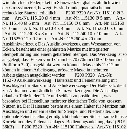
wird durch ein Federpaket im Stanzwerkzeughalter, ähnlich wie in
der Grossstanzerei, bewegt. Es sind runde, quadratische und
rechteckige Stanzen erhältlich. P200 P320 Art.-Nr. 115110 Ø 3
mm Art.-Nr. 115120 Ø 4 mm Art.-Nr. 115130 Ø 5 mm Art.-
Nr. 115140 Ø 6 mm Art.-Nr. 115150 Ø 8 mm Art.-Nr. 115160
Ø 10mm Art.-Nr. 115210 4 x 4 mm Art.-Nr. 115220 6 x 6 mm
Art.-Nr. 115230 8 x 8 mm Art.-Nr. 115240 10 x 10 mm Art.-
Nr. 115250 12 x 12 mm Art.-Nr. 115260 4 x 20 mm
Ausklinkwerkzeug Das Ausklinkwerkzeug zum Wegstanzen von
Ecken, besteht aus einer gehärteten Matrize mit integrierter
Stempelführung und einem gehärteten Stempel. Das Werkzeug ist so
ausgelegt, dass Ecken von 1x1mm bis 70x70mm (100x100mm mit
Profiform 320) ausgeklinkt werden können. Masse bis 12x12mm
können in einem Arbeitsgang, grössere Masse in mehreren
Arbeitsgängen ausgeklinkt werden. P200 P320 Art.-Nr.
115270 Ausklinkwerkzeug Haltersatz und Feineinstellung mit
Anschlägen für Stanz- und Ausklinkwerkzeuge Der Haltersatz dient
zur Aufnahme von sämtlichen Stanzwerkzeugen. Die Anschläge
erlauben Teile in der Tiefe und seitlich zu positionieren, was
besonders bei Herstellung mehrerer identischer Teile von grossem
Nutzen ist. Der Haltersatz besteht aus einem Halter für Matrizen mit
Anschlägen und einem Halter für Stempel und Niederhalter. Die
optionale Feineinstellung ermöglicht dank einer Stellschraube feinste
Korrekturen des Tiefenanschlages. Bedienungsanleitung d/e/f (PDF
36kB) P200 P320 Art.-Nr. 115100 Haltersatz Art.-Nr. 115102