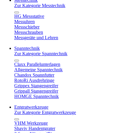
Messtechnik
Zur Kategorie Messtechnik
HG Messstative
Messuhren
Messschieber
Messschrauben
Messgeräte und Lehren
Spanntechnik
Zur Kategorie Spanntechnik
Claxx Parallelunterlagen
Allgemeine Spanntechnik
Chandox Spannfutter
RotoRi Ausdrehringe
Grippex Stangengreifer
Grippall Stangengreifer
HOMGE Spanntechnik
Entgratwerkzeuge
Zur Kategorie Entgratwerkzeuge
VHM Werkzeuge
Shaviv Handentgrater