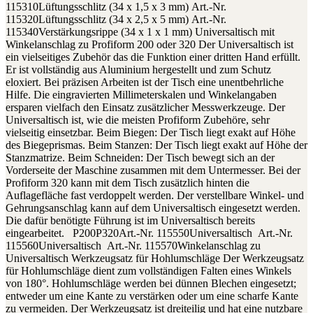
115310Lüftungsschlitz (34 x 1,5 x 3 mm) Art.-Nr.
115320Lüftungsschlitz (34 x 2,5 x 5 mm) Art.-Nr.
115340Verstärkungsrippe (34 x 1 x 1 mm) Universaltisch mit
Winkelanschlag zu Profiform 200 oder 320 Der Universaltisch ist
ein vielseitiges Zubehör das die Funktion einer dritten Hand erfüllt.
Er ist vollständig aus Aluminium hergestellt und zum Schutz
eloxiert. Bei präzisen Arbeiten ist der Tisch eine unentbehrliche
Hilfe. Die eingravierten Millimeterskalen und Winkelangaben
ersparen vielfach den Einsatz zusätzlicher Messwerkzeuge. Der
Universaltisch ist, wie die meisten Profiform Zubehöre, sehr
vielseitig einsetzbar. Beim Biegen: Der Tisch liegt exakt auf Höhe
des Biegeprismas. Beim Stanzen: Der Tisch liegt exakt auf Höhe der
Stanzmatrize. Beim Schneiden: Der Tisch bewegt sich an der
Vorderseite der Maschine zusammen mit dem Untermesser. Bei der
Profiform 320 kann mit dem Tisch zusätzlich hinten die
Auflagefläche fast verdoppelt werden. Der verstellbare Winkel- und
Gehrungsanschlag kann auf dem Universaltisch eingesetzt werden.
Die dafür benötigte Führung ist im Universaltisch bereits
eingearbeitet. P200P320Art.-Nr. 115550Universaltisch Art.-Nr.
115560Universaltisch Art.-Nr. 115570Winkelanschlag zu
Universaltisch Werkzeugsatz für Hohlumschläge Der Werkzeugsatz
für Hohlumschläge dient zum vollständigen Falten eines Winkels
von 180°. Hohlumschläge werden bei dünnen Blechen eingesetzt;
entweder um eine Kante zu verstärken oder um eine scharfe Kante
zu vermeiden. Der Werkzeugsatz ist dreiteilig und hat eine nutzbare