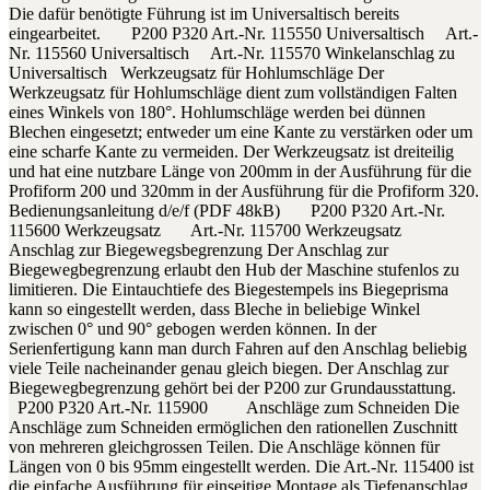
Die dafür benötigte Führung ist im Universaltisch bereits
eingearbeitet. P200 P320 Art.-Nr. 115550 Universaltisch Art.-
Nr. 115560 Universaltisch Art.-Nr. 115570 Winkelanschlag zu
Universaltisch Werkzeugsatz für Hohlumschläge Der
Werkzeugsatz für Hohlumschläge dient zum vollständigen Falten
eines Winkels von 180°. Hohlumschläge werden bei dünnen
Blechen eingesetzt; entweder um eine Kante zu verstärken oder um
eine scharfe Kante zu vermeiden. Der Werkzeugsatz ist dreiteilig
und hat eine nutzbare Länge von 200mm in der Ausführung für die
Profiform 200 und 320mm in der Ausführung für die Profiform 320.
Bedienungsanleitung d/e/f (PDF 48kB) P200 P320 Art.-Nr.
115600 Werkzeugsatz Art.-Nr. 115700 Werkzeugsatz
Anschlag zur Biegewegsbegrenzung Der Anschlag zur
Biegewegbegrenzung erlaubt den Hub der Maschine stufenlos zu
limitieren. Die Eintauchtiefe des Biegestempels ins Biegeprisma
kann so eingestellt werden, dass Bleche in beliebige Winkel
zwischen 0° und 90° gebogen werden können. In der
Serienfertigung kann man durch Fahren auf den Anschlag beliebig
viele Teile nacheinander genau gleich biegen. Der Anschlag zur
Biegewegbegrenzung gehört bei der P200 zur Grundausstattung.
P200 P320 Art.-Nr. 115900 Anschläge zum Schneiden Die
Anschläge zum Schneiden ermöglichen den rationellen Zuschnitt
von mehreren gleichgrossen Teilen. Die Anschläge können für
Längen von 0 bis 95mm eingestellt werden. Die Art.-Nr. 115400 ist
die einfache Ausführung für einseitige Montage als Tiefenanschlag