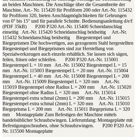
an beiden Maschinen. Die Anschläge über die Gesamtbreite der
Maschine, Art.- Nr. 115420 für Profiform 200 oder Art.-Nr. 115432
für Profiform 320, bieten Anschlagmöglichkeiten für Gehrungen
von 0° bis 15° und für parallele Schnitte. Bedienungsanleitung d/e/f
(PDF 35kB) P200 P320 Art.-Nr. 115400 Schneidanschlag
einseitig Art.-Nr. 115420 Schneidanschlag beidseitig Art.-Nr.
115432 Schneidanschlag beidseitig Biegestempel und
Biegeprismen Die hochwertigen, aus gezogenem Stahl hergestellten
Biegestempel und Biegeprismen sind zur Herstellung von
Spezialwerkzeugen auch einzeln erhältlich. Sie lassen sich sägen,
feilen, fräsen oder schleifen. P200 P320 Art.-Nr. 115001
Biegestempel L = 10 mm Art.-Nr. 115002 Biegestempel L = 15
mm Art.-Nr. 115003 Biegestempel L = 20 mm Art.-Nr. 115004
Biegestempel L = 40 mm Art.-Nr. 115008 Biegestempel L = 200
mm Art.-Nr. 115009 Biegestempel L = 320 mm Art.-Nr.
115019 Biegestempel ohne Radius L = 200 mm Art.-Nr. 115020
Biegestempel ohne Radius L = 320 mm Art.-Nr. 115014
Biegestempel extra schmal (2mm) L = 200 mm Art.-Nr. 115015
Biegestempel extra schmal (2mm) L = 320 mm Art.-Nr. 115010
Biegeprisma L = 200 mm Art.-Nr. 115011 Biegeprisma L = 320
mm Montageplatte Zum Befestigen der Maschine mittels
handelsüblicher Schraubzwingen. Lieferumfang: Montageplatte mit
Befestigungsschrauben, ohne Schraubzwingen. P200 P320 Art.-
Nr. 115500 Montageplatte