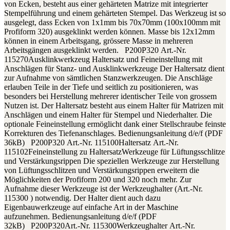
von Ecken, besteht aus einer gehärteten Matrize mit integrierter
Stempelführung und einem gehärteten Stempel. Das Werkzeug ist so
ausgelegt, dass Ecken von 1x1mm bis 70x70mm (100x100mm mit
Profiform 320) ausgeklinkt werden können. Masse bis 12x12mm
können in einem Arbeitsgang, grössere Masse in mehreren
Arbeitsgängen ausgeklinkt werden. P200P320 Art.-Nr.
115270Ausklinkwerkzeug Haltersatz und Feineinstellung mit
Anschlägen für Stanz- und Ausklinkwerkzeuge Der Haltersatz dient
zur Aufnahme von sämtlichen Stanzwerkzeugen. Die Anschläge
erlauben Teile in der Tiefe und seitlich zu positionieren, was
besonders bei Herstellung mehrerer identischer Teile von grossem
Nutzen ist. Der Haltersatz besteht aus einem Halter für Matrizen mit
Anschlägen und einem Halter für Stempel und Niederhalter. Die
optionale Feineinstellung ermöglicht dank einer Stellschraube feinste
Korrekturen des Tiefenanschlages. Bedienungsanleitung d/e/f (PDF
36kB) P200P320 Art.-Nr. 115100Haltersatz Art.-Nr.
115102Feineinstellung zu HaltersatzWerkzeuge für Lüftungsschlitze
und Verstärkungsrippen Die speziellen Werkzeuge zur Herstellung
von Lüftungsschlitzen und Verstärkungsrippen erweitern die
Möglichkeiten der Profiform 200 und 320 noch mehr. Zur
Aufnahme dieser Werkzeuge ist der Werkzeughalter (Art.-Nr.
115300 ) notwendig. Der Halter dient auch dazu
Eigenbauwerkzeuge auf einfache Art in der Maschine
aufzunehmen. Bedienungsanleitung d/e/f (PDF
32kB) P200P320Art.-Nr. 115300Werkzeughalter Art.-Nr.