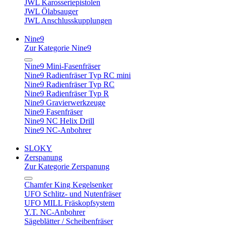
JWL Karosseriepistolen
JWL Ölabsauger
JWL Anschlusskupplungen
Nine9
Zur Kategorie Nine9
Nine9 Mini-Fasenfräser
Nine9 Radienfräser Typ RC mini
Nine9 Radienfräser Typ RC
Nine9 Radienfräser Typ R
Nine9 Gravierwerkzeuge
Nine9 Fasenfräser
Nine9 NC Helix Drill
Nine9 NC-Anbohrer
SLOKY
Zerspanung
Zur Kategorie Zerspanung
Chamfer King Kegelsenker
UFO Schlitz- und Nutenfräser
UFO MILL Fräskopfsystem
Y.T. NC-Anbohrer
Sägeblätter / Scheibenfräser