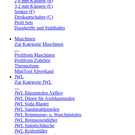
2,6 mm Klingen (B)
3,2 mm Klingen (E)
Senker (F)
Dreikantschaber (C)
Profi Sets
Handgriffe und Stahlhalter
Maschinen
Zur Kategorie Maschinen
Profiform Maschinen
Profiform Zubehör
Thermoform
MiniTool Abverkauf
JWL
Zur Kategorie JWL
JWL Blaspistolen AirBoy
JWL Düsen für Ausblaspistolen
JWL Soda Blaster
JWL Sandstrahlpistolen
JWL Reinigungs- u. Waschpistolen
JWL Bremsenentlüfter
JWL Spiralschläuche
JWL Reifenfüller