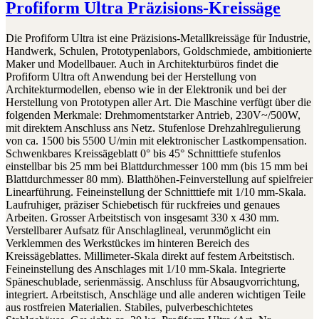
Profiform Ultra Präzisions-Kreissäge
Die Profiform Ultra ist eine Präzisions-Metallkreissäge für Industrie,
Handwerk, Schulen, Prototypenlabors, Goldschmiede, ambitionierte
Maker und Modellbauer. Auch in Architekturbüros findet die
Profiform Ultra oft Anwendung bei der Herstellung von
Architekturmodellen, ebenso wie in der Elektronik und bei der
Herstellung von Prototypen aller Art. Die Maschine verfügt über die
folgenden Merkmale: Drehmomentstarker Antrieb, 230V~/500W,
mit direktem Anschluss ans Netz. Stufenlose Drehzahlregulierung
von ca. 1500 bis 5500 U/min mit elektronischer Lastkompensation.
Schwenkbares Kreissägeblatt 0° bis 45° Schnitttiefe stufenlos
einstellbar bis 25 mm bei Blattdurchmesser 100 mm (bis 15 mm bei
Blattdurchmesser 80 mm). Blatthöhen-Feinverstellung auf spielfreier
Linearführung. Feineinstellung der Schnitttiefe mit 1/10 mm-Skala.
Laufruhiger, präziser Schiebetisch für ruckfreies und genaues
Arbeiten. Grosser Arbeitstisch von insgesamt 330 x 430 mm.
Verstellbarer Aufsatz für Anschlaglineal, verunmöglicht ein
Verklemmen des Werkstückes im hinteren Bereich des
Kreissägeblattes. Millimeter-Skala direkt auf festem Arbeitstisch.
Feineinstellung des Anschlages mit 1/10 mm-Skala. Integrierte
Späneschublade, serienmässig. Anschluss für Absaugvorrichtung,
integriert. Arbeitstisch, Anschläge und alle anderen wichtigen Teile
aus rostfreien Materialien. Stabiles, pulverbeschichtetes