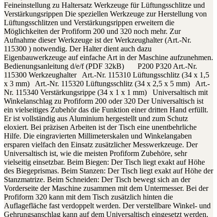
Feineinstellung zu Haltersatz Werkzeuge für Lüftungsschlitze und
Verstärkungsrippen Die speziellen Werkzeuge zur Herstellung von
Lüftungsschlitzen und Verstärkungsrippen erweitern die
Möglichkeiten der Profiform 200 und 320 noch mehr. Zur
Aufnahme dieser Werkzeuge ist der Werkzeughalter (Art.-Nr.
115300 ) notwendig. Der Halter dient auch dazu
Eigenbauwerkzeuge auf einfache Art in der Maschine aufzunehmen.
Bedienungsanleitung d/e/f (PDF 32kB) P200 P320 Art.-Nr.
115300 Werkzeughalter Art.-Nr. 115310 Lüftungsschlitz (34 x 1,5
x 3 mm) Art.-Nr. 115320 Lüftungsschlitz (34 x 2,5 x 5 mm) Art.-
Nr. 115340 Verstärkungsrippe (34 x 1 x 1 mm) Universaltisch mit
Winkelanschlag zu Profiform 200 oder 320 Der Universaltisch ist
ein vielseitiges Zubehör das die Funktion einer dritten Hand erfüllt.
Er ist vollständig aus Aluminium hergestellt und zum Schutz
eloxiert. Bei präzisen Arbeiten ist der Tisch eine unentbehrliche
Hilfe. Die eingravierten Millimeterskalen und Winkelangaben
ersparen vielfach den Einsatz zusätzlicher Messwerkzeuge. Der
Universaltisch ist, wie die meisten Profiform Zubehöre, sehr
vielseitig einsetzbar. Beim Biegen: Der Tisch liegt exakt auf Höhe
des Biegeprismas. Beim Stanzen: Der Tisch liegt exakt auf Höhe der
Stanzmatrize. Beim Schneiden: Der Tisch bewegt sich an der
Vorderseite der Maschine zusammen mit dem Untermesser. Bei der
Profiform 320 kann mit dem Tisch zusätzlich hinten die
Auflagefläche fast verdoppelt werden. Der verstellbare Winkel- und
Gehrungsanschlag kann auf dem Universaltisch eingesetzt werden.