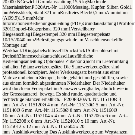
20.000 NGewicht Grundausstattung 15,5 kgMaximale
MaterialstärkenP 320Art.-Nr. 111000Messing, Kupfer, Silber, Gold1
mmWeissblech, Stahl 371 mmRostfreies Blech0,5 mmAluminium
(Al99,5)1,5 mmMehr
InformationenBedienungsanleitung (PDF)Grundausstattung1Profifor
3201Doppel-Biegeprisma 320 mm1Verstellbarer
Biegeanschlag1Biegestempel 320 mm1Biegestempelsatz
10/15/20/40 mm2Befestigungsgewinde im Maschinensockelfür
Montage auf
Werkbank1Ringgabelschlüssel1Druckstück1Stiftschlüssel mit
Drehstift3Innensechskantschlüssel1ausführliche
Bedienungsanleitung Optionales Zubehör :(nicht im Lieferumfang
enthalten !)Stanzwerkzeugsätze Die Stanzwerkzeugsätze sind
professionell konzipiert. Jeder Werkzeugsatz besteht aus einer
Matrize und einem Stempel, beide gehärtet und geschliffen, sowie
aus einem formlich abgestimmten Niederhalter. Der Niederhalter
wird durch ein Federpaket im Stanzwerkzeughalter, ähnlich wie in
der Grossstanzerei, bewegt. Es sind runde, quadratische und
rechteckige Stanzen erhältlich. P200P320Art.-Nr. 115110Ø 3
mm Art.-Nr. 115120Ø 4 mm Art.-Nr. 115130Ø 5 mm Art.-Nr.
115140Ø 6 mm Art.-Nr. 115150Ø 8 mm Art.-Nr. 115160Ø
10mm Art.-Nr. 1152104 x 4 mm Art.-Nr. 1152206 x 6 mm Art.-
Nr. 1152308 x 8 mm Art.-Nr. 11524010 x 10 mm Art.-Nr.
11525012 x 12 mm Art.-Nr. 1152604 x 20
mm Ausklinkwerkzeug Das Ausklinkwerkzeug zum Wegstanzen