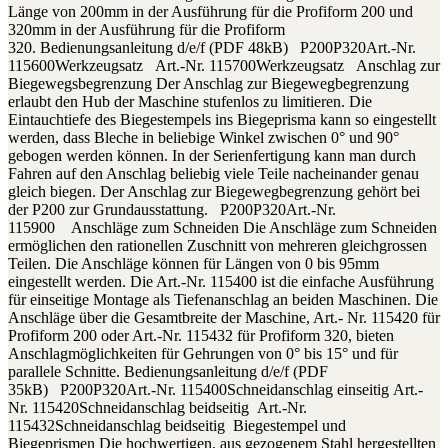
Länge von 200mm in der Ausführung für die Profiform 200 und
320mm in der Ausführung für die Profiform
320. Bedienungsanleitung d/e/f (PDF 48kB) P200P320Art.-Nr.
115600Werkzeugsatz Art.-Nr. 115700Werkzeugsatz Anschlag zur
Biegewegsbegrenzung Der Anschlag zur Biegewegbegrenzung
erlaubt den Hub der Maschine stufenlos zu limitieren. Die
Eintauchtiefe des Biegestempels ins Biegeprisma kann so eingestellt
werden, dass Bleche in beliebige Winkel zwischen 0° und 90°
gebogen werden können. In der Serienfertigung kann man durch
Fahren auf den Anschlag beliebig viele Teile nacheinander genau
gleich biegen. Der Anschlag zur Biegewegbegrenzung gehört bei
der P200 zur Grundausstattung. P200P320Art.-Nr.
115900 Anschläge zum Schneiden Die Anschläge zum Schneiden
ermöglichen den rationellen Zuschnitt von mehreren gleichgrossen
Teilen. Die Anschläge können für Längen von 0 bis 95mm
eingestellt werden. Die Art.-Nr. 115400 ist die einfache Ausführung
für einseitige Montage als Tiefenanschlag an beiden Maschinen. Die
Anschläge über die Gesamtbreite der Maschine, Art.- Nr. 115420 für
Profiform 200 oder Art.-Nr. 115432 für Profiform 320, bieten
Anschlagmöglichkeiten für Gehrungen von 0° bis 15° und für
parallele Schnitte. Bedienungsanleitung d/e/f (PDF
35kB) P200P320Art.-Nr. 115400Schneidanschlag einseitig Art.-
Nr. 115420Schneidanschlag beidseitig Art.-Nr.
115432Schneidanschlag beidseitig Biegestempel und
Biegeprismen Die hochwertigen, aus gezogenem Stahl hergestellten