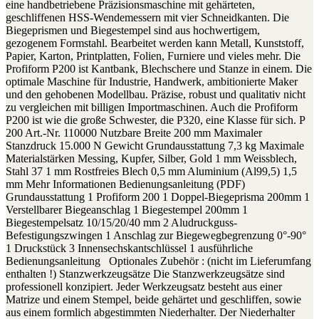
eine handbetriebene Präzisionsmaschine mit gehärteten,
geschliffenen HSS-Wendemessern mit vier Schneidkanten. Die
Biegeprismen und Biegestempel sind aus hochwertigem,
gezogenem Formstahl. Bearbeitet werden kann Metall, Kunststoff,
Papier, Karton, Printplatten, Folien, Furniere und vieles mehr. Die
Profiform P200 ist Kantbank, Blechschere und Stanze in einem. Die
optimale Maschine für Industrie, Handwerk, ambitionierte Maker
und den gehobenen Modellbau. Präzise, robust und qualitativ nicht
zu vergleichen mit billigen Importmaschinen. Auch die Profiform
P200 ist wie die große Schwester, die P320, eine Klasse für sich. P
200 Art.-Nr. 110000 Nutzbare Breite 200 mm Maximaler
Stanzdruck 15.000 N Gewicht Grundausstattung 7,3 kg Maximale
Materialstärken Messing, Kupfer, Silber, Gold 1 mm Weissblech,
Stahl 37 1 mm Rostfreies Blech 0,5 mm Aluminium (Al99,5) 1,5
mm Mehr Informationen Bedienungsanleitung (PDF)
Grundausstattung 1 Profiform 200 1 Doppel-Biegeprisma 200mm 1
Verstellbarer Biegeanschlag 1 Biegestempel 200mm 1
Biegestempelsatz 10/15/20/40 mm 2 Aludruckguss-
Befestigungszwingen 1 Anschlag zur Biegewegbegrenzung 0°-90°
1 Druckstück 3 Innensechskantschlüssel 1 ausführliche
Bedienungsanleitung Optionales Zubehör : (nicht im Lieferumfang
enthalten !) Stanzwerkzeugsätze Die Stanzwerkzeugsätze sind
professionell konzipiert. Jeder Werkzeugsatz besteht aus einer
Matrize und einem Stempel, beide gehärtet und geschliffen, sowie
aus einem formlich abgestimmten Niederhalter. Der Niederhalter