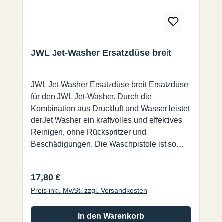
JWL Jet-Washer Ersatzdüse breit
JWL Jet-Washer Ersatzdüse breit Ersatzdüse
für den JWL Jet-Washer. Durch die
Kombination aus Druckluft und Wasser leistet
derJet Washer ein kraftvolles und effektives
Reinigen, ohne Rückspritzer und
Beschädigungen. Die Waschpistole ist so
konstruiert, dass man ganz nahe an das zu
reinigende Objekt heran gehen kann, ohne
Regulärer Preis:
17,80 €
von zurück spritzendem Wasser getroffen zu
Preis inkl. MwSt. zzgl. Versandkosten
werden. Eine echte Alternative zum
Hochdruckreiniger.
In den Warenkorb