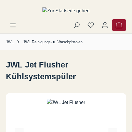
Zum Hauptinhalt springen
Ware
JWL
JWL Reinigungs- u. Waschpistolen
JWL Jet Flusher
Kühlsystemspüler
Bildergalerie überspringen