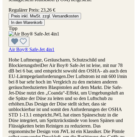
Regulärer Preis:
23,26 €
Preis inkl. MwSt. zzgl. Versandkosten
In den Warenkorb
Tipp
Air Boy® Safe-Jet 4in1
Hohe Luftmenge, Geräuscharm, Schutzschild und
BlockierungsfreiDer Air Boy® Safe-Jet ist leise, mit nur 78
dB bei 6 bar, und entspricht sowohl den OSHA- als auch den
EU-Lärmpegelanforderungen.Der Luftstrom ist mit 600 l/min
bei 8 bar sehr hoch im Vergleich zu den meisten anderen
geräuschreduzierten Blaspistolen auf dem Markt. Die Safe-
Jet-Düse nutzt den „Coanda“-Effekt, um Umgebungsluft an
die Spitze der Düse zu leiten und so den Luftschub zu
erhöhen.Das Design der Düse stellt sicher, dass sie
unblockierbar ist und somit den Anforderungen der OSHA
STD 1-13.1 entspricht.JWL hat einen Späneschutz in die
Düse integriert, um Spritzrückstände von losen Spänen und
Flüssigkeiten beim Reinigen zu reduzieren. Das
ergonomische Design von JWL ist ein Klassiker. Die Pistole
selbst verwendet Druckluft, um die Betätigung des Griffs zu