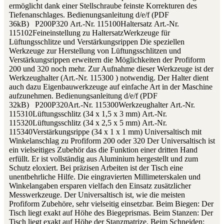
ermöglicht dank einer Stellschraube feinste Korrekturen des
Tiefenanschlages. Bedienungsanleitung d/e/f (PDF
36kB) P200P320 Art.-Nr. 115100Haltersatz Art.-Nr.
115102Feineinstellung zu HaltersatzWerkzeuge für
Lüftungsschlitze und Verstärkungsrippen Die speziellen
Werkzeuge zur Herstellung von Lüftungsschlitzen und
Verstärkungsrippen erweitern die Möglichkeiten der Profiform
200 und 320 noch mehr. Zur Aufnahme dieser Werkzeuge ist der
Werkzeughalter (Art.-Nr. 115300 ) notwendig. Der Halter dient
auch dazu Eigenbauwerkzeuge auf einfache Art in der Maschine
aufzunehmen. Bedienungsanleitung d/e/f (PDF
32kB) P200P320Art.-Nr. 115300Werkzeughalter Art.-Nr.
115310Lüftungsschlitz (34 x 1,5 x 3 mm) Art.-Nr.
115320Lüftungsschlitz (34 x 2,5 x 5 mm) Art.-Nr.
115340Verstärkungsrippe (34 x 1 x 1 mm) Universaltisch mit
Winkelanschlag zu Profiform 200 oder 320 Der Universaltisch ist
ein vielseitiges Zubehör das die Funktion einer dritten Hand
erfüllt. Er ist vollständig aus Aluminium hergestellt und zum
Schutz eloxiert. Bei präzisen Arbeiten ist der Tisch eine
unentbehrliche Hilfe. Die eingravierten Millimeterskalen und
Winkelangaben ersparen vielfach den Einsatz zusätzlicher
Messwerkzeuge. Der Universaltisch ist, wie die meisten
Profiform Zubehöre, sehr vielseitig einsetzbar. Beim Biegen: Der
Tisch liegt exakt auf Höhe des Biegeprismas. Beim Stanzen: Der
Tisch liegt exakt auf Höhe der Stanzmatrize. Beim Schneiden: