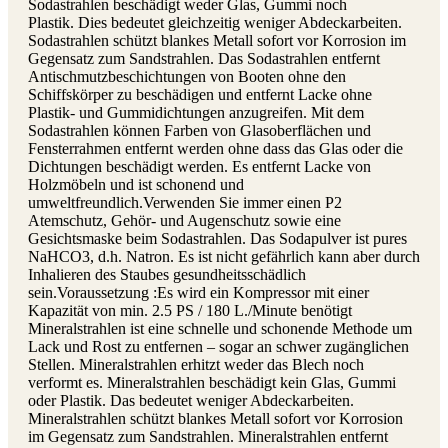
Sodastrahlen beschädigt weder Glas, Gummi noch
Plastik. Dies bedeutet gleichzeitig weniger Abdeckarbeiten.
Sodastrahlen schützt blankes Metall sofort vor Korrosion im
Gegensatz zum Sandstrahlen. Das Sodastrahlen entfernt
Antischmutzbeschichtungen von Booten ohne den
Schiffskörper zu beschädigen und entfernt Lacke ohne
Plastik- und Gummidichtungen anzugreifen. Mit dem
Sodastrahlen können Farben von Glasoberflächen und
Fensterrahmen entfernt werden ohne dass das Glas oder die
Dichtungen beschädigt werden. Es entfernt Lacke von
Holzmöbeln und ist schonend und
umweltfreundlich.Verwenden Sie immer einen P2
Atemschutz, Gehör- und Augenschutz sowie eine
Gesichtsmaske beim Sodastrahlen. Das Sodapulver ist pures
NaHCO3, d.h. Natron. Es ist nicht gefährlich kann aber durch
Inhalieren des Staubes gesundheitsschädlich
sein.Voraussetzung :Es wird ein Kompressor mit einer
Kapazität von min. 2.5 PS / 180 L./Minute benötigt
Mineralstrahlen ist eine schnelle und schonende Methode um
Lack und Rost zu entfernen – sogar an schwer zugänglichen
Stellen. Mineralstrahlen erhitzt weder das Blech noch
verformt es. Mineralstrahlen beschädigt kein Glas, Gummi
oder Plastik. Das bedeutet weniger Abdeckarbeiten.
Mineralstrahlen schützt blankes Metall sofort vor Korrosion
im Gegensatz zum Sandstrahlen. Mineralstrahlen entfernt