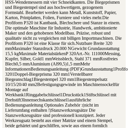
HSS-Wendemessern mit vier Schneidkanten. Die Biegeprismen
und Biegestempel sind aus hochwertigem, gezogenem
Formstahl. Bearbeitet werden kann Metall, Kunststoff, Papier,
Karton, Printplatten, Folien, Furniere und vieles mehr.Die
Profiform P320 ist Kantbank, Blechschere und Stanze in einem.
Die optimale Maschine für Industrie, Handwerk, ambitionierte
Maker und den gehobenen Modellbau. Präzise, robust und
qualitativ nicht zu vergleichen mit billigen Importmaschinen. Die
Profiform P320 ist eine Klasse für sich.Nutzbare Breite 320
mmMaximaler Stanzdruck 20.000 NGewicht Grundausstattung
15,5 kgMaximale MaterialstärkenP 320Art.-Nr. 111000Messing,
Kupfer, Silber, Gold1 mmWeissblech, Stahl 371 mmRostfreies
Blech0,5 mmAluminium (Al99,5)1,5 mmMehr
InformationenBedienungsanleitung (PDF)Grundausstattung1Profif
3201Doppel-Biegeprisma 320 mm1Verstellbarer
Biegeanschlag1Biegestempel 320 mm1Biegestempelsatz
10/15/20/40 mm2Befestigungsgewinde im Maschinensockelfür
Montage auf
Werkbank1Ringgabelschlüssel1Druckstück1Stiftschlüssel mit
Drehstift3Innensechskantschlüssel1ausführliche
Bedienungsanleitung Optionales Zubehör :(nicht im
Lieferumfang enthalten !)Stanzwerkzeugsätze Die
Stanzwerkzeugsätze sind professionell konzipiert. Jeder
Werkzeugsatz besteht aus einer Matrize und einem Stempel,
beide gehärtet und geschliffen, sowie aus einem formlich