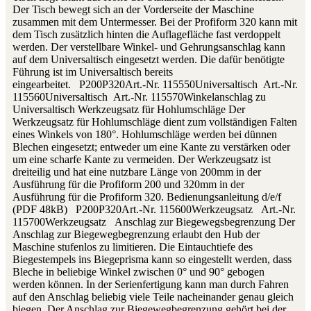
Der Tisch bewegt sich an der Vorderseite der Maschine
zusammen mit dem Untermesser. Bei der Profiform 320 kann mit
dem Tisch zusätzlich hinten die Auflagefläche fast verdoppelt
werden. Der verstellbare Winkel- und Gehrungsanschlag kann
auf dem Universaltisch eingesetzt werden. Die dafür benötigte
Führung ist im Universaltisch bereits
eingearbeitet. P200P320Art.-Nr. 115550Universaltisch Art.-Nr.
115560Universaltisch Art.-Nr. 115570Winkelanschlag zu
Universaltisch Werkzeugsatz für Hohlumschläge Der
Werkzeugsatz für Hohlumschläge dient zum vollständigen Falten
eines Winkels von 180°. Hohlumschläge werden bei dünnen
Blechen eingesetzt; entweder um eine Kante zu verstärken oder
um eine scharfe Kante zu vermeiden. Der Werkzeugsatz ist
dreiteilig und hat eine nutzbare Länge von 200mm in der
Ausführung für die Profiform 200 und 320mm in der
Ausführung für die Profiform 320. Bedienungsanleitung d/e/f
(PDF 48kB) P200P320Art.-Nr. 115600Werkzeugsatz Art.-Nr.
115700Werkzeugsatz Anschlag zur Biegewegsbegrenzung Der
Anschlag zur Biegewegbegrenzung erlaubt den Hub der
Maschine stufenlos zu limitieren. Die Eintauchtiefe des
Biegestempels ins Biegeprisma kann so eingestellt werden, dass
Bleche in beliebige Winkel zwischen 0° und 90° gebogen
werden können. In der Serienfertigung kann man durch Fahren
auf den Anschlag beliebig viele Teile nacheinander genau gleich
biegen. Der Anschlag zur Biegewegbegrenzung gehört bei der