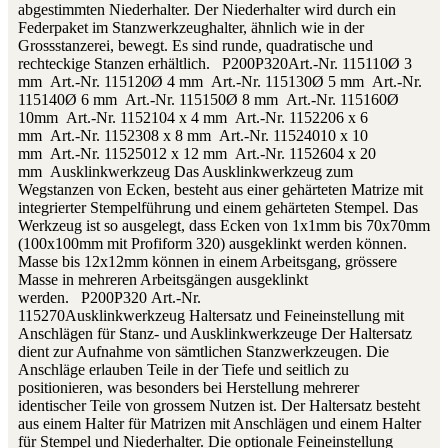
abgestimmten Niederhalter. Der Niederhalter wird durch ein
Federpaket im Stanzwerkzeughalter, ähnlich wie in der
Grossstanzerei, bewegt. Es sind runde, quadratische und
rechteckige Stanzen erhältlich. P200P320Art.-Nr. 115110Ø 3
mm Art.-Nr. 115120Ø 4 mm Art.-Nr. 115130Ø 5 mm Art.-Nr.
115140Ø 6 mm Art.-Nr. 115150Ø 8 mm Art.-Nr. 115160Ø
10mm Art.-Nr. 1152104 x 4 mm Art.-Nr. 1152206 x 6
mm Art.-Nr. 1152308 x 8 mm Art.-Nr. 11524010 x 10
mm Art.-Nr. 11525012 x 12 mm Art.-Nr. 1152604 x 20
mm Ausklinkwerkzeug Das Ausklinkwerkzeug zum
Wegstanzen von Ecken, besteht aus einer gehärteten Matrize mit
integrierter Stempelführung und einem gehärteten Stempel. Das
Werkzeug ist so ausgelegt, dass Ecken von 1x1mm bis 70x70mm
(100x100mm mit Profiform 320) ausgeklinkt werden können.
Masse bis 12x12mm können in einem Arbeitsgang, grössere
Masse in mehreren Arbeitsgängen ausgeklinkt
werden. P200P320 Art.-Nr.
115270Ausklinkwerkzeug Haltersatz und Feineinstellung mit
Anschlägen für Stanz- und Ausklinkwerkzeuge Der Haltersatz
dient zur Aufnahme von sämtlichen Stanzwerkzeugen. Die
Anschläge erlauben Teile in der Tiefe und seitlich zu
positionieren, was besonders bei Herstellung mehrerer
identischer Teile von grossem Nutzen ist. Der Haltersatz besteht
aus einem Halter für Matrizen mit Anschlägen und einem Halter
für Stempel und Niederhalter. Die optionale Feineinstellung