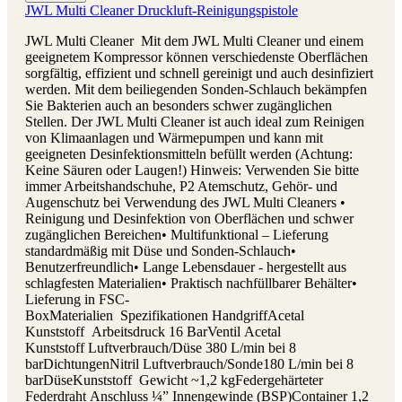
JWL Multi Cleaner Druckluft-Reinigungspistole
JWL Multi Cleaner Mit dem JWL Multi Cleaner und einem
geeignetem Kompressor können verschiedenste Oberflächen
sorgfältig, effizient und schnell gereinigt und auch desinfiziert
werden. Mit dem beiliegenden Sonden-Schlauch bekämpfen
Sie Bakterien auch an besonders schwer zugänglichen
Stellen. Der JWL Multi Cleaner ist auch ideal zum Reinigen
von Klimaanlagen und Wärmepumpen und kann mit
geeigneten Desinfektionsmitteln befüllt werden (Achtung:
Keine Säuren oder Laugen!) Hinweis: Verwenden Sie bitte
immer Arbeitshandschuhe, P2 Atemschutz, Gehör- und
Augenschutz bei Verwendung des JWL Multi Cleaners •
Reinigung und Desinfektion von Oberflächen und schwer
zugänglichen Bereichen• Multifunktional – Lieferung
standardmäßig mit Düse und Sonden-Schlauch•
Benutzerfreundlich• Lange Lebensdauer - hergestellt aus
schlagfesten Materialien• Praktisch nachfüllbarer Behälter•
Lieferung in FSC-
BoxMaterialien Spezifikationen HandgriffAcetal
Kunststoff Arbeitsdruck 16 BarVentil Acetal
Kunststoff Luftverbrauch/Düse 380 L/min bei 8
barDichtungenNitril Luftverbrauch/Sonde180 L/min bei 8
barDüseKunststoff Gewicht ~1,2 kgFedergehärteter
Federdraht Anschluss ¼” Innengewinde (BSP)Container 1,2