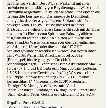
getroffen zu werden. Der JWL Jet Washer ist mit einer
stufenlosen und unabhängigen Regulierung von Wasser- und
Luftzufuhr ausgestattet. So stellen Sie schnell und einfach die
gewünschte Leistung ein. Das eingebaute Drehgelenk
ermöglicht, dass der angeschlossene Schlauch sich frei
bewegen kann. Die JWL Jet Washer wird mit einer
Breitstrahldüse geliefert. Diese kann leicht auch mit der Düse
des neuen Jet Flusher zum Spülen von Fahrzuegkühlern
ausgetauscht werden. Die Düsen bieten wir jeweils auch
separat an.Das Wasser kann entweder über den enthaltenen
½” Adapter (ø13mm) oder direkt an das ¾” GHT
Schlauchgewinde angeschlossen werden. Wir liefern Ihnen
den JWL Jet Waher inkl. Anschlussnippel 520312
(Euronippel) für die gängigsten Druckluft-
Schnellkupplungen. Technische Daten Arbeitsdruck Max. 6-
10 bar (87-145 psi) Luftverbrauch Min. 200 Liter Luft/min. -
2,5 PS Kompressor Gewicht ca. 0,40 kg Wasseranschluss
1/2" Nippel für Wasserkupplung / 3/4" GHT Gewinde
Luftanschluss 1/4" Innengewinde (BSP) Materialien
Handgriff & Abzug Acetalkunststoff Ventil
Acetalkunststoff Dichtungen/ O-Ringe Nitril Inner Düse
Stahl, eloxiert Feder Gehärteter Federdraht Düse POM
Regulärer Preis:
62,48 €
Preis inkl. MwSt. zzgl. Versandkosten