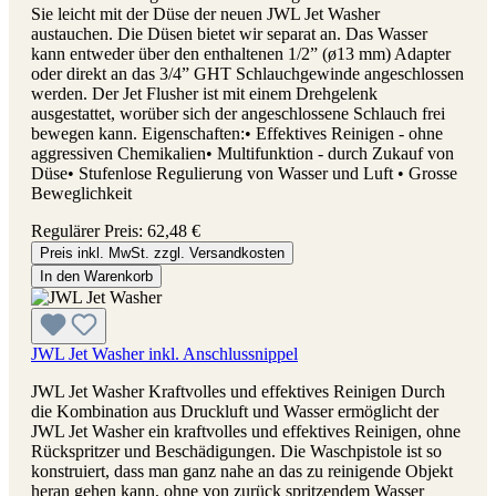
Sie leicht mit der Düse der neuen JWL Jet Washer
austauchen. Die Düsen bietet wir separat an. Das Wasser
kann entweder über den enthaltenen 1/2” (ø13 mm) Adapter
oder direkt an das 3/4” GHT Schlauchgewinde angeschlossen
werden. Der Jet Flusher ist mit einem Drehgelenk
ausgestattet, worüber sich der angeschlossene Schlauch frei
bewegen kann. Eigenschaften:• Effektives Reinigen - ohne
aggressiven Chemikalien• Multifunktion - durch Zukauf von
Düse• Stufenlose Regulierung von Wasser und Luft • Grosse
Beweglichkeit
Regulärer Preis:
62,48 €
Preis inkl. MwSt. zzgl. Versandkosten
In den Warenkorb
JWL Jet Washer inkl. Anschlussnippel
JWL Jet Washer Kraftvolles und effektives Reinigen Durch
die Kombination aus Druckluft und Wasser ermöglicht der
JWL Jet Washer ein kraftvolles und effektives Reinigen, ohne
Rückspritzer und Beschädigungen. Die Waschpistole ist so
konstruiert, dass man ganz nahe an das zu reinigende Objekt
heran gehen kann, ohne von zurück spritzendem Wasser