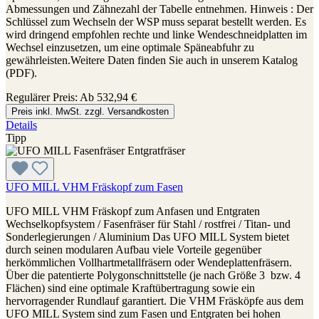
Abmessungen und Zähnezahl der Tabelle entnehmen. Hinweis : Der
Schlüssel zum Wechseln der WSP muss separat bestellt werden. Es
wird dringend empfohlen rechte und linke Wendeschneidplatten im
Wechsel einzusetzen, um eine optimale Späneabfuhr zu
gewährleisten.Weitere Daten finden Sie auch in unserem Katalog
(PDF).
Regulärer Preis:
Ab
532,94 €
Preis inkl. MwSt. zzgl. Versandkosten
Details
Tipp
UFO MILL VHM Fräskopf zum Fasen
UFO MILL VHM Fräskopf zum Anfasen und Entgraten
Wechselkopfsystem / Fasenfräser für Stahl / rostfrei / Titan- und
Sonderlegierungen / Aluminium Das UFO MILL System bietet
durch seinen modularen Aufbau viele Vorteile gegenüber
herkömmlichen Vollhartmetallfräsern oder Wendeplattenfräsern.
Über die patentierte Polygonschnittstelle (je nach Größe 3 bzw. 4
Flächen) sind eine optimale Kraftübertragung sowie ein
hervorragender Rundlauf garantiert. Die VHM Fräsköpfe aus dem
UFO MILL System sind zum Fasen und Entgraten bei hohen