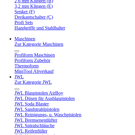
2,6 mm Klingen (B)
3,2 mm Klingen (E)
Senker (F)
Dreikantschaber (C)
Profi Sets
Handgriffe und Stahlhalter
Maschinen
Zur Kategorie Maschinen
Profiform Maschinen
Profiform Zubehör
Thermoform
MiniTool Abverkauf
JWL
Zur Kategorie JWL
JWL Blaspistolen AirBoy
JWL Düsen für Ausblaspistolen
JWL Soda Blaster
JWL Sandstrahlpistolen
JWL Reinigungs- u. Waschpistolen
JWL Bremsenentlüfter
JWL Spiralschläuche
JWL Reifenfüller