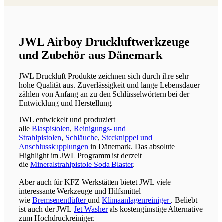
JWL Airboy Druckluftwerkzeuge
und Zubehör aus Dänemark
JWL Druckluft Produkte zeichnen sich durch ihre sehr
hohe Qualität aus. Zuverlässigkeit und lange Lebensdauer
zählen von Anfang an zu den Schlüsselwörtern bei der
Entwicklung und Herstellung.
JWL entwickelt und produziert
alle
Blaspistolen
,
Reinigungs- und
Strahlpistolen
,
Schläuche
,
Stecknippel und
Anschlusskupplungen
in Dänemark. Das absolute
Highlight im JWL Programm ist derzeit
die
Mineralstrahlpistole Soda Blaster
.
Aber auch für KFZ Werkstätten bietet JWL viele
interessante Werkzeuge und Hilfsmittel
wie
Bremsenentlüfter
und
Klimaanlagenreiniger
. Beliebt
ist auch der JWL
Jet Washer
als kostengünstige Alternative
zum Hochdruckreiniger.