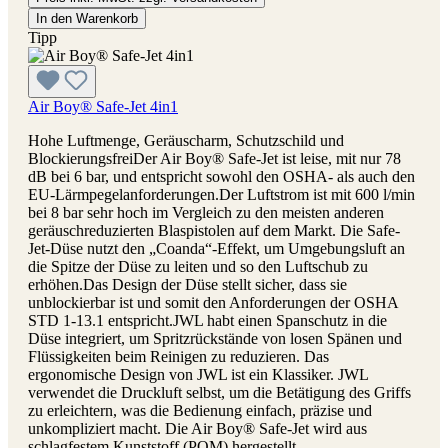
In den Warenkorb
Tipp
Air Boy® Safe-Jet 4in1
Hohe Luftmenge, Geräuscharm, Schutzschild und
BlockierungsfreiDer Air Boy® Safe-Jet ist leise, mit nur 78
dB bei 6 bar, und entspricht sowohl den OSHA- als auch den
EU-Lärmpegelanforderungen.Der Luftstrom ist mit 600 l/min
bei 8 bar sehr hoch im Vergleich zu den meisten anderen
geräuschreduzierten Blaspistolen auf dem Markt. Die Safe-
Jet-Düse nutzt den „Coanda“-Effekt, um Umgebungsluft an
die Spitze der Düse zu leiten und so den Luftschub zu
erhöhen.Das Design der Düse stellt sicher, dass sie
unblockierbar ist und somit den Anforderungen der OSHA
STD 1-13.1 entspricht.JWL habt einen Spanschutz in die
Düse integriert, um Spritzrückstände von losen Spänen und
Flüssigkeiten beim Reinigen zu reduzieren. Das
ergonomische Design von JWL ist ein Klassiker. JWL
verwendet die Druckluft selbst, um die Betätigung des Griffs
zu erleichtern, was die Bedienung einfach, präzise und
unkompliziert macht. Die Air Boy® Safe-Jet wird aus
schlagfestem Kunststoff (POM) hergestellt.