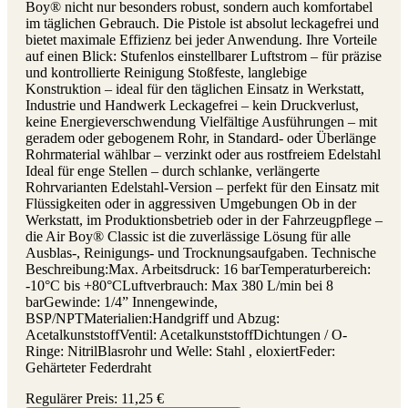
Boy® nicht nur besonders robust, sondern auch komfortabel
im täglichen Gebrauch. Die Pistole ist absolut leckagefrei und
bietet maximale Effizienz bei jeder Anwendung. Ihre Vorteile
auf einen Blick: Stufenlos einstellbarer Luftstrom – für präzise
und kontrollierte Reinigung Stoßfeste, langlebige
Konstruktion – ideal für den täglichen Einsatz in Werkstatt,
Industrie und Handwerk Leckagefrei – kein Druckverlust,
keine Energieverschwendung Vielfältige Ausführungen – mit
geradem oder gebogenem Rohr, in Standard- oder Überlänge
Rohrmaterial wählbar – verzinkt oder aus rostfreiem Edelstahl
Ideal für enge Stellen – durch schlanke, verlängerte
Rohrvarianten Edelstahl-Version – perfekt für den Einsatz mit
Flüssigkeiten oder in aggressiven Umgebungen Ob in der
Werkstatt, im Produktionsbetrieb oder in der Fahrzeugpflege –
die Air Boy® Classic ist die zuverlässige Lösung für alle
Ausblas-, Reinigungs- und Trocknungsaufgaben. Technische
Beschreibung:Max. Arbeitsdruck: 16 barTemperaturbereich:
-10°C bis +80°CLuftverbrauch: Max 380 L/min bei 8
barGewinde: 1/4” Innengewinde,
BSP/NPTMaterialien:Handgriff und Abzug:
AcetalkunststoffVentil: AcetalkunststoffDichtungen / O-
Ringe: NitrilBlasrohr und Welle: Stahl , eloxiertFeder:
Gehärteter Federdraht
Regulärer Preis:
11,25 €