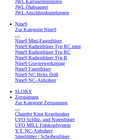
JWL Karosseriepistolen
JWL Ölabsauger
JWL Anschlusskupplungen
Nine9
Zur Kategorie Nine9
Nine9 Mini-Fasenfräser
Nine9 Radienfräser Typ RC mini
Nine9 Radienfräser Typ RC
Nine9 Radienfräser Typ R
Nine9 Gravierwerkzeuge
Nine9 Fasenfräser
Nine9 NC Helix Drill
Nine9 NC-Anbohrer
SLOKY
Zerspanung
Zur Kategorie Zerspanung
Chamfer King Kegelsenker
UFO Schlitz- und Nutenfräser
UFO MILL Fräskopfsystem
Y.T. NC-Anbohrer
Sägeblätter / Scheibenfräser