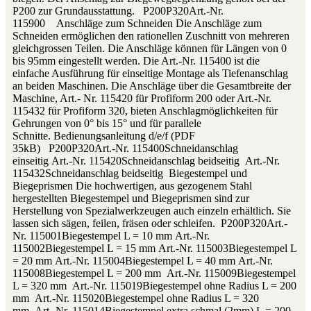
P200 zur Grundausstattung. P200P320Art.-Nr.
115900 Anschläge zum Schneiden Die Anschläge zum
Schneiden ermöglichen den rationellen Zuschnitt von mehreren
gleichgrossen Teilen. Die Anschläge können für Längen von 0
bis 95mm eingestellt werden. Die Art.-Nr. 115400 ist die
einfache Ausführung für einseitige Montage als Tiefenanschlag
an beiden Maschinen. Die Anschläge über die Gesamtbreite der
Maschine, Art.- Nr. 115420 für Profiform 200 oder Art.-Nr.
115432 für Profiform 320, bieten Anschlagmöglichkeiten für
Gehrungen von 0° bis 15° und für parallele
Schnitte. Bedienungsanleitung d/e/f (PDF
35kB) P200P320Art.-Nr. 115400Schneidanschlag
einseitig Art.-Nr. 115420Schneidanschlag beidseitig Art.-Nr.
115432Schneidanschlag beidseitig Biegestempel und
Biegeprismen Die hochwertigen, aus gezogenem Stahl
hergestellten Biegestempel und Biegeprismen sind zur
Herstellung von Spezialwerkzeugen auch einzeln erhältlich. Sie
lassen sich sägen, feilen, fräsen oder schleifen. P200P320Art.-
Nr. 115001Biegestempel L = 10 mm Art.-Nr.
115002Biegestempel L = 15 mm Art.-Nr. 115003Biegestempel L
= 20 mm Art.-Nr. 115004Biegestempel L = 40 mm Art.-Nr.
115008Biegestempel L = 200 mm Art.-Nr. 115009Biegestempel
L = 320 mm Art.-Nr. 115019Biegestempel ohne Radius L = 200
mm Art.-Nr. 115020Biegestempel ohne Radius L = 320
mm Art.-Nr. 115014Biegestempel extra schmal (2mm) L = 200