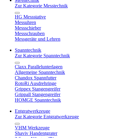
Messtechnik
Zur Kategorie Messtechnik
HG Messstative
Messuhren
Messschieber
Messschrauben
Messgeräte und Lehren
Spanntechnik
Zur Kategorie Spanntechnik
Claxx Parallelunterlagen
Allgemeine Spanntechnik
Chandox Spannfutter
RotoRi Ausdrehringe
Grippex Stangengreifer
Grippall Stangengreifer
HOMGE Spanntechnik
Entgratwerkzeuge
Zur Kategorie Entgratwerkzeuge
VHM Werkzeuge
Shaviv Handentgrater