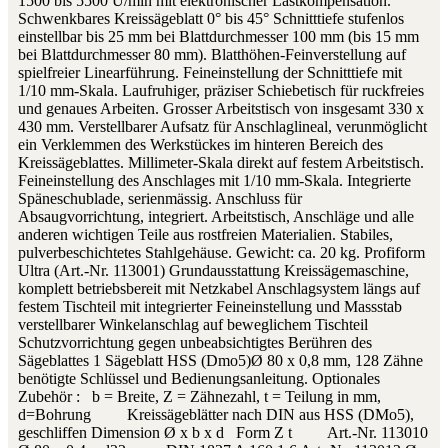
1500 bis 5500 U/min mit elektronischer Lastkompensation.
Schwenkbares Kreissägeblatt 0° bis 45° Schnitttiefe stufenlos
einstellbar bis 25 mm bei Blattdurchmesser 100 mm (bis 15 mm
bei Blattdurchmesser 80 mm). Blatthöhen-Feinverstellung auf
spielfreier Linearführung. Feineinstellung der Schnitttiefe mit
1/10 mm-Skala. Laufruhiger, präziser Schiebetisch für ruckfreies
und genaues Arbeiten. Grosser Arbeitstisch von insgesamt 330 x
430 mm. Verstellbarer Aufsatz für Anschlaglineal, verunmöglicht
ein Verklemmen des Werkstückes im hinteren Bereich des
Kreissägeblattes. Millimeter-Skala direkt auf festem Arbeitstisch.
Feineinstellung des Anschlages mit 1/10 mm-Skala. Integrierte
Späneschublade, serienmässig. Anschluss für
Absaugvorrichtung, integriert. Arbeitstisch, Anschläge und alle
anderen wichtigen Teile aus rostfreien Materialien. Stabiles,
pulverbeschichtetes Stahlgehäuse. Gewicht: ca. 20 kg. Profiform
Ultra (Art.-Nr. 113001) Grundausstattung Kreissägemaschine,
komplett betriebsbereit mit Netzkabel Anschlagsystem längs auf
festem Tischteil mit integrierter Feineinstellung und Massstab
verstellbarer Winkelanschlag auf beweglichem Tischteil
Schutzvorrichtung gegen unbeabsichtigtes Berühren des
Sägeblattes 1 Sägeblatt HSS (Dmo5)Ø 80 x 0,8 mm, 128 Zähne
benötigte Schlüssel und Bedienungsanleitung. Optionales
Zubehör : b = Breite, Z = Zähnezahl, t = Teilung in mm,
d=Bohrung Kreissägeblätter nach DIN aus HSS (DMo5),
geschliffen Dimension Ø x b x d Form Z t Art.-Nr. 113010